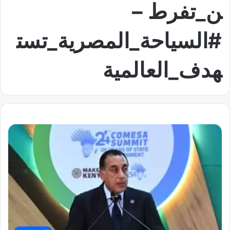
ن_تفرط –
#السياحة_المصرية_تست
هدف_العالمية