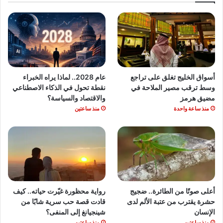
أسواق الخليج تغلق على تراجع
عام 2028.. لماذا يراه الخبراء
وسط ترقب مصير الملاحة في
نقطة تحول في الذكاء الاصطناعي
مضيق هرمز
والاقتصاد والسياسة؟
منذ ساعة واحدة
منذ ساعتين
أعلى صوتًا من الطائرة.. ضجيج
رواية محظورة غيّرت حياته.. كيف
حشرة يقترب من عتبة الألم لدى
قادت قصة حب سرية شابًا من
الإنسان
شينجيانغ إلى المنفى؟
منذ ساعتين
منذ ساعتين