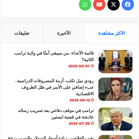
ف
و
ي
X
Y
ا
س
o
ت
الاكثر مشاهدة
الأخيرة
تعليقات
ب
u
س
قائمة الأعداء: من سيبقى آمنًا في ولاية ترامب
و
T
ا
الثانية؟
ك
u
ب
2025-04-07
b
رودي نبيل تكتب: أزمة المصروفات الدراسية..
عبء إضافي على الأسر في ظل الظروف
e
الاقتصادية
2025-09-13
ترامب في موقف دفاعي بعد تسريب رساله
خادشة في قضية ابستين
2025-07-20
نقيب الفلاحين: زيادة أسعار السولار والبنزين يزعج