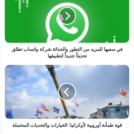
س
ع
ي
ه
ا
ل
ل
م
في سعيها للمزيد من التطور والحداثة شركة واتساب تطلق
ز
تحديثاً جديداً لتطبيقها
ي
د
ق
م
و
ن
ة
ا
ط
ل
م
ت
أ
ط
ن
و
ة
ر
أ
و
و
قوة طمأنة أوروبية لأوكرانيا: الخيارات والتحديات المحتملة
ا
ر