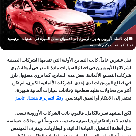
إن الاتحاد الأوروبي يتاجر بالوصول إلى الأسواق مقابل الخبرة في التقنيات الرئيسية،
تمامًا كما فعلت بكين ذات يوم
قبل عشرين عاماً، كانت النماذج الأولية التي تقدمها الشركات الصينية
لشركائها الأوروبيين في قطاع السيارات مادة للتندر في أروقة كبرى
شركات التصنيع الألمانية. بعض هذه النماذج، كما يروي مسؤول بارز
في قطاع البرمجيات لدى إحدى الشركات الألمانية الكبرى، لم تكن
أكثر من محاولات تقليد سطحية لإعلانات سيارات ألمانية شهيرة،
تفتقر إلى الابتكار أو العمق الهندسي.
وفقًا لتقرير فايننشال تايمز
لكن المشهد تغير بالكامل. فاليوم، باتت الشركات الأوروبية تسعى
جاهدة لاحتواء تكنولوجيا صينية متقدمة، خصوصاً في مجالات حساسة
مثل أنظمة التشغيل، القيادة الذاتية، والبطاريات. ويعترف المهندس
نفسه بأن القوائم التي يطلب فريقه تنفيذها باتت تُحاكي نقطةً تلو