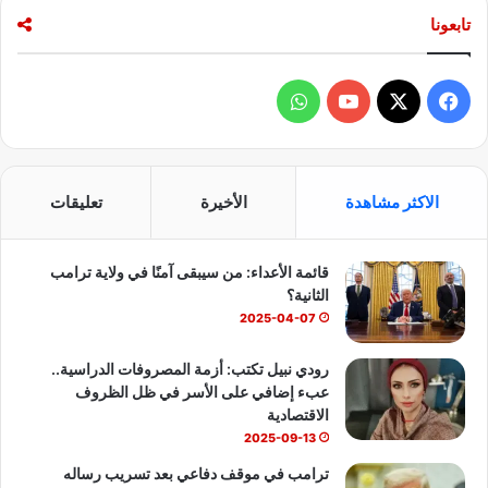
تابعونا
ف
و
ي
X
Y
ا
س
o
ت
الاكثر مشاهدة
الأخيرة
تعليقات
ب
u
س
قائمة الأعداء: من سيبقى آمنًا في ولاية ترامب
و
T
ا
الثانية؟
ك
u
ب
2025-04-07
b
رودي نبيل تكتب: أزمة المصروفات الدراسية..
عبء إضافي على الأسر في ظل الظروف
e
الاقتصادية
2025-09-13
ترامب في موقف دفاعي بعد تسريب رساله