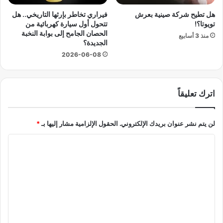
ح
ت
د
و
هل تطيح شركة صينية بعرش
فيراري تخاطر بإرثها التاريخي.. هل
ي
ا
تويوتا؟!
تتحول أول سيارة كهربائية من
ث
الحصان الجامح إلى بوابة النخبة
ل
منذ 3 أسابيع
الجديدة؟
اً
ت
ج
ح
2026-06-08
د
د
ي
ي
د
ا
اترك تعليقاً
اً
ت
ل
ا
ت
ل
لن يتم نشر عنوان بريدك الإلكتروني.
الحقول الإلزامية مشار إليها بـ
*
ط
م
ب
ح
ا
ي
ت
ل
ق
م
ه
ل
ت
ا
ة
ع
ل
ي