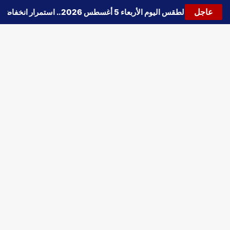
عاجل
🔵
حالة الطقس اليوم الأربعاء 5 أغسطس 2026.. استمرار انخفاض الحرارة وتحذيرات من الشبورة واضطراب الملاحة