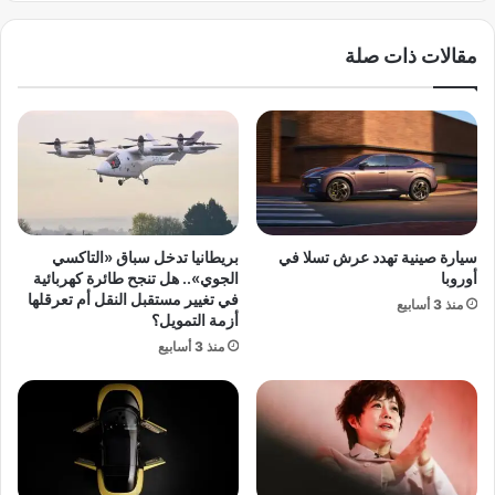
ل
و
ح
ب
مقالات ذات صلة
د
ي
ا
ة
ث
ل
ة
أ
ش
و
ر
ك
ك
ر
ة
ا
و
ن
سيارة صينية تهدد عرش تسلا في
بريطانيا تدخل سباق «التاكسي
ا
ي
أوروبا
الجوي».. هل تنجح طائرة كهربائية
ت
ا
في تغيير مستقبل النقل أم تعرقلها
منذ 3 أسابيع
س
:
أزمة التمويل؟
ا
ا
منذ 3 أسابيع
ب
ل
ت
خ
ط
ي
ل
ا
ق
ر
ت
ا