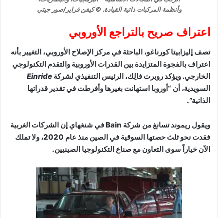
وأنظمة المركبات ذاتية القيادة. © كيفن فراير/صور جيتي
اعتراف صريح بالتراجع الأوروبي
تصف إليزابيتا كورناغو، الباحثة في مركز الإصلاح الأوروبي، التغيير بأنه
اعتراف بالفجوة المتزايدة بين القدرات الأوروبية والتقدم التكنولوجي
الخارجي. ويؤكد روبرت فالِك، الرئيس التنفيذي لشركة
Einride
السويدية، أن “أوروبا استهانت بغيرها وأفرطت في تقدير قدراتها
الذاتية”.
ويقول ريموند تسانغ من شركة Bain في شنغهاي إن الشركات الغربية
فقدت نحو ثلث حصتها السوقية في الصين منذ عام 2020، ولا تملك
الآن خياراً سوى التعاون مع صناع التكنولوجيا الصينيين.