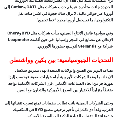
ترى منظمات بيئية مثل T&E أن الاستراتيجية الصناعية الأوروبية
الجديدة جاءت متأخرة. فبرغم جذب شركات مثل CATL وGotion إلى
أوروبا عبر حوافز مالية، لا تزال هناك فجوة في اشتراطات نقل
التكنولوجيا، ما قد يجعل أوروبا مجرد “خط تجميع”.
وفي مواجهة فائض الإنتاج الصيني، بدأت شركات مثل BYD وChery
الإعلان عن مصانع في المجر وإسبانيا، في حين أقامت Leapmotor
شراكة مع Stellantis لتوسيع حضورها الأوروبي.
التحديات الجيوسياسية: بين بكين وواشنطن
تصاعد التوتر بين الصين والولايات المتحدة يهدد بتمزيق سلاسل
الإمداد، ما يضع الشركات الأوروبية أمام خيارات صعبة. فبحسب إليزا
هورهاجر من اتحاد الصناعات الألماني، فإن الشركات الألمانية تواجه
ضغطاً متزايداً للاختيار بين السوق الأميركية والتعاون مع الصين.
وحتى الشركات الصينية باتت تطالب بضمانات تمنع تسرب تقنياتها إلى
الغرب. وقد أدى ذلك إلى تأخير ترخيص مصنع BYD في المكسيك
خشية انتقال تقنيات القيادة الذكية إلى السوق الأميركي.