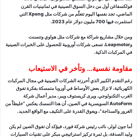
فولكسفاغن أول من دخل السوق الصينية في ثمانينيات القرن
الماضي، تجد نفسها اليوم تتعلّم من شركات مثل Xpeng التي
استثمرت فيها 700 مليون دولار عام 2023.
ومن خلال مشاريع شراكة مع شركات مثل هواوي وتنسنت
وLeapmotor، تسعى شركات أوروبية للحصول على الخبرات الصينية
في المركبات الذكية.
مقاومة نفسية… وتأخر في الاستيعاب
رغم التقدم الكبير الذي أحرزته الشركات الصينية في مجال المركبات
الكهربائية، لا تزال بعض الأوساط في أوروبا متمسكة بفكرة تفوق
الغرب التكنولوجي. ويرى كريستوف ويبر، مدير أعمال شركة
AutoForm السويسرية في الصين، أن هذا التمسك يعكس “خليطاً من
الغرور والسذاجة”، ويعوق القدرة على التكيف مع الواقع الجديد.
أما جون لولر، نائب رئيس شركة فورد، فيؤكد أن تفوق الصين لم يكن
وليد الصدفة، بل ثمرة تركيز استراتيجي مبكر على تقنيات السيارات