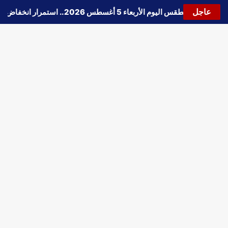
عاجل
🔵
حالة الطقس اليوم الأربعاء 5 أغسطس 2026.. استمرار انخفاض الحرارة وتحذيرات من الشبورة واضطراب الملاحة