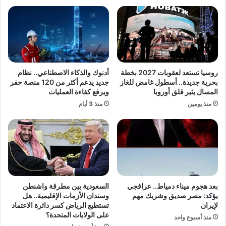
ت
غ
خ
ا
ل
ز
ا
ت
ل
ك
م
"
ر
ي
روسيا تستعد لعقوبات 2027 بخطة
أدنوك والذكاء الاصطناعي.. نظام
ا
و
بحرية جديدة.. أسطول غامض للغاز
جديد يدعم أكثر من 120 منصة حفر
و
ق
المسال يثير قلق أوروبا
ويرفع كفاءة العمليات
غ
ع
منذ يومين
منذ 3 أيام
ة
ا
ل
ن
ت
ب
ف
ر
ا
و
د
ت
ي
و
ن
ك
بعد هجوم ميناء دمياط.. عراقجي
السعودية بين مطرقة واشنطن
ي
و
يؤكد: مصر صديق وشريك مهم
وسندان الأزمات الإقليمية.. هل
ر
ل
لإيران
تستطيع الرياض كسر دائرة الاعتماد
ا
ت
على الولايات المتحدة؟
منذ أسبوع واحد
ن
ع