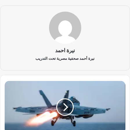
نيرة احمد
نيرة أحمد صحفية مصرية تحت التدريب
م
ق
ا
ت
ل
ة
أ
م