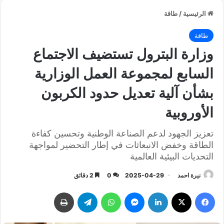
الرئيسية
/
طاقة
طاقة
وزارة البترول تستضيف الاجتماع
السابع لمجموعة العمل الوزارية
بشأن آلية تعديل حدود الكربون
الأوروبية
تعزيز الجهود لدعم الصناعة الوطنية وتحسين كفاءة
الطاقة وخفض الانبعاثات في إطار التحضير لمواجهة
التحديات البيئية العالمية
نيرة احمد
2025-04-29
0
2 دقائق
فيسبوك
‫X
لينكدإن
ماسنجر
واتساب
تيلقرام
طباعة