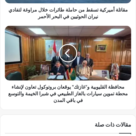
ي
ر
مقاتلة أميركية تسقط من حاملة طائرات خلال مراوغة لتفادي
ك
نيران الحوثيين في البحر الأحمر
ي
ة
م
ت
ح
س
ا
ق
ف
ط
ظ
م
ة
ن
ا
ح
ل
ا
ق
م
ل
محافظة القليوبية و"غازتك" يوقعان بروتوكول تعاون لإنشاء
ل
ي
محطة تموين سيارات بالغاز الطبيعي في شبرا الخيمة والتوسع
ة
و
في باقي المدن
ط
ب
ا
ي
ئ
ة
ر
مقالات ذات صلة
و
ا
"