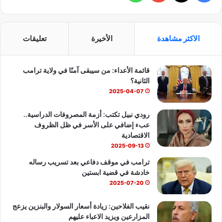
ا
ي
X
Y
ا
ا
ل
س
o
ت
خ
الاكثر مشاهدة
الأخيرة
تعليقات
ي
ب
u
س
م
ة
قائمة الأعداء: من سيبقى آمنًا في ولاية ترامب
و
T
ا
و
الثانية؟
ا
ك
u
ب
2025-04-07
ل
ت
b
رودي نبيل تكتب: أزمة المصروفات الدراسية..
و
عبء إضافي على الأسر في ظل الظروف
س
e
الاقتصادية
ع
2025-09-13
ف
ي
ترامب في موقف دفاعي بعد تسريب رساله
ب
خادشة في قضية ابستين
ا
2025-07-20
ق
ي
نقيب الفلاحين: زيادة أسعار السولار والبنزين يزعج
ا
المزارعين ويزيد الاعباء عليهم
ل