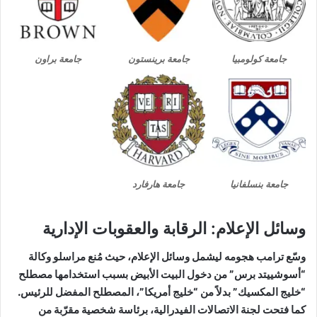
جامعة كولومبيا
جامعة برينستون
جامعة براون
جامعة بنسلفانيا
جامعة هارفارد
وسائل الإعلام: الرقابة والعقوبات الإدارية
وسّع ترامب هجومه ليشمل وسائل الإعلام، حيث مُنع مراسلو وكالة
“أسوشييتد برس” من دخول البيت الأبيض بسبب استخدامها مصطلح
“خليج المكسيك” بدلاً من “خليج أمريكا”، المصطلح المفضل للرئيس.
كما فتحت لجنة الاتصالات الفيدرالية، برئاسة شخصية مقرّبة من