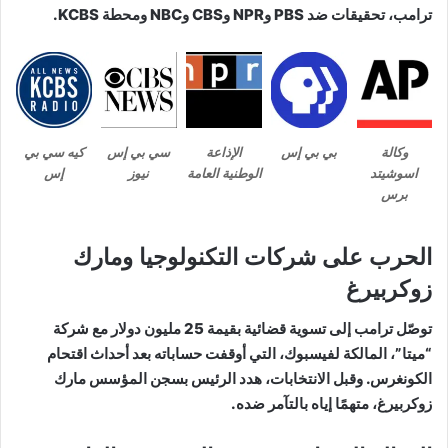
ترامب، تحقيقات ضد PBS وNPR وCBS وNBC ومحطة KCBS.
وكالة
بي بي إس
الإذاعة
سي بي إس
كيه سي بي
اسوشيتد
الوطنية العامة
نيوز
إس
برس
الحرب على شركات التكنولوجيا ومارك
زوكربيرغ
توصّل ترامب إلى تسوية قضائية بقيمة 25 مليون دولار مع شركة
“ميتا”، المالكة لفيسبوك، التي أوقفت حساباته بعد أحداث اقتحام
الكونغرس. وقبل الانتخابات، هدد الرئيس بسجن المؤسس مارك
زوكربيرغ، متهمًا إياه بالتآمر ضده.