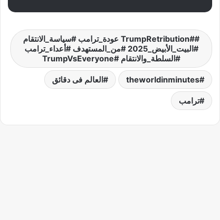
#TrumpRetribution عودة_ترامب #سياسة_الانتقام
#البيت_الأبيض_2025 #من_المستهدف #أعداء_ترامب
#السلطة_والانتقام #TrumpVsEveryone
theworldinminutes
العالم فى دقائق
ترامب