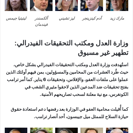
مارك زيد
آدم كينزينجر
ليز تشيني
ألكسندر
ليتيتيا جيمس
فيندمان
وزارة العدل ومكتب التحقيقات الفيدرالي:
تطهير غير مسبوق
استُهدفت وزارة العدل ومكتب التحقيقات الفيدرالي بشكل خاص،
حيث طُرد العشرات من المحامين والمسؤولين، بمن فيهم أولئك الذين
عملوا على ملفات العفو، والإفلاس، وتحقيقات 6 يناير. كما أمر ترامب
بفتح تحقيقات ضد المدعين الذين لاحقوا مثيري الشغب في
الكونغرس، مع نية معلنة لسحب تصاريحهم الأمنية.
كما أُقيلت محامية العفو في الوزارة بعد رفضها دعم استعادة حقوق
حيازة السلاح للممثل ميل جيبسون، أحد أنصار ترامب.