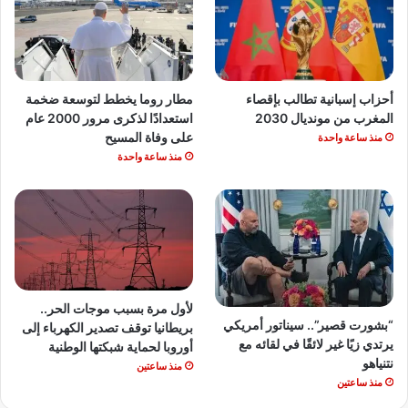
أحزاب إسبانية تطالب بإقصاء
مطار روما يخطط لتوسعة ضخمة
المغرب من مونديال 2030
استعدادًا لذكرى مرور 2000 عام
على وفاة المسيح
منذ ساعة واحدة
منذ ساعة واحدة
لأول مرة بسبب موجات الحر..
“بشورت قصير”.. سيناتور أمريكي
بريطانيا توقف تصدير الكهرباء إلى
يرتدي زيًا غير لائقًا في لقائه مع
أوروبا لحماية شبكتها الوطنية
نتنياهو
منذ ساعتين
منذ ساعتين