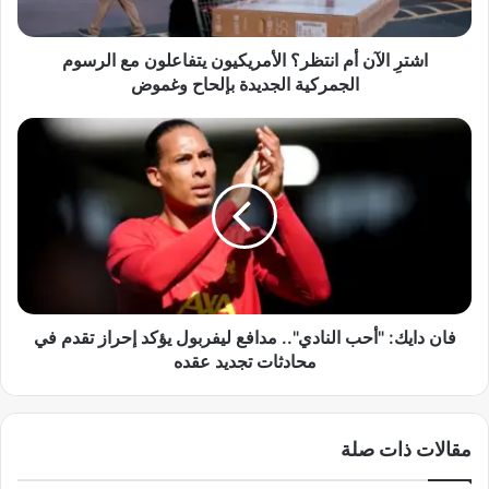
ن
أ
م
اشترِ الآن أم انتظر؟ الأمريكيون يتفاعلون مع الرسوم
ا
الجمركية الجديدة بإلحاح وغموض
ن
ت
ف
ظ
ا
ر
ن
؟
د
ا
ا
ل
ي
أ
ك
م
:
ر
"
ي
أ
فان دايك: "أحب النادي".. مدافع ليفربول يؤكد إحراز تقدم في
ك
ح
محادثات تجديد عقده
ي
ب
و
ا
ن
ل
مقالات ذات صلة
ي
ن
ت
ا