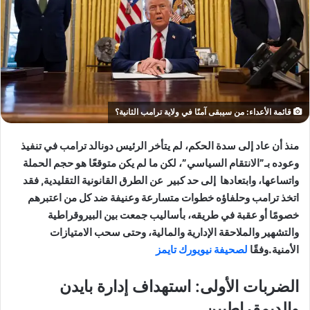
قائمة الأعداء: من سيبقى آمنًا في ولاية ترامب الثانية؟
منذ أن عاد إلى سدة الحكم، لم يتأخر الرئيس دونالد ترامب في تنفيذ
وعوده بـ”الانتقام السياسي”، لكن ما لم يكن متوقعًا هو حجم الحملة
واتساعها، وابتعادها إلى حد كبير عن الطرق القانونية التقليدية, فقد
اتخذ ترامب وحلفاؤه خطوات متسارعة وعنيفة ضد كل من اعتبرهم
خصومًا أو عقبة في طريقه، بأساليب جمعت بين البيروقراطية
والتشهير والملاحقة الإدارية والمالية، وحتى سحب الامتيازات
الأمنية.وفقًا
لصحيفة نيويورك تايمز
الضربات الأولى: استهداف إدارة بايدن
والديمقراطيين