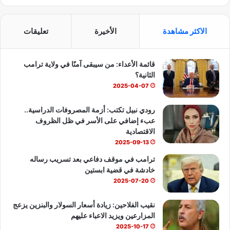
ي
X
Y
ا
س
o
ت
الاكثر مشاهدة
الأخيرة
تعليقات
ب
u
س
قائمة الأعداء: من سيبقى آمنًا في ولاية ترامب
و
T
ا
الثانية؟
ك
u
ب
2025-04-07
b
رودي نبيل تكتب: أزمة المصروفات الدراسية..
عبء إضافي على الأسر في ظل الظروف
e
الاقتصادية
2025-09-13
ترامب في موقف دفاعي بعد تسريب رساله
خادشة في قضية ابستين
2025-07-20
نقيب الفلاحين: زيادة أسعار السولار والبنزين يزعج
المزارعين ويزيد الاعباء عليهم
2025-10-17