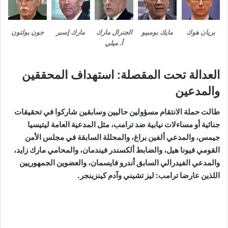
بريان هوك
مايك بومبيو
الجنرال مارك
مارك إسبر
جون بولتون
أ. ميلي
العدالة تحت المقصلة: استهداف المحققين
والمدعين
طالت حملة الانتقام مسؤولين حاليين وسابقين شاركوا في تحقيقات
جنائية أو مساءلات نيابية ضد ترامب، مثل المدعية العامة ليتيسيا
جيمس، والمدعي ألفين براغ، والمحللة السابقة في مجلس الأمن
القومي فيونا هيل، والضابط ألكسندر فيندمان، والمحامي مارك زايد،
والمدعي الفيدرالي السابق أندرو فايسمان، والعضوين الجمهوريين
اللذين عارضا ترامب: ليز تشيني وآدم كينزينجر.