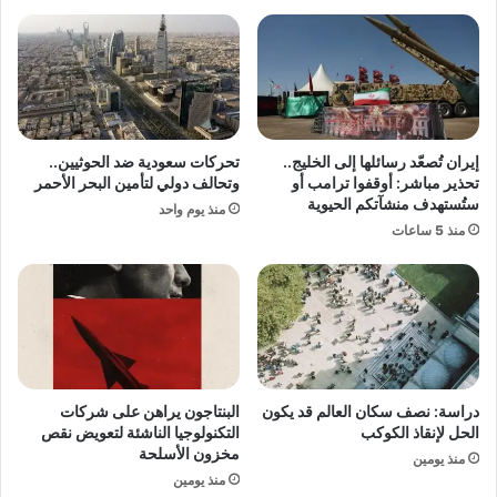
ف
د
ا
ي
ع
"
ل
.
و
.
ن
م
م
د
إيران تُصعّد رسائلها إلى الخليج..
تحركات سعودية ضد الحوثيين..
ع
ا
تحذير مباشر: أوقفوا ترامب أو
وتحالف دولي لتأمين البحر الأحمر
ا
ف
ستُستهدف منشآتكم الحيوية
منذ يوم واحد
ل
ع
منذ 5 ساعات
ر
ل
س
ي
و
ف
م
ر
ا
ب
ل
و
ج
ل
م
ي
دراسة: نصف سكان العالم قد يكون
البنتاجون يراهن على شركات
ر
ؤ
الحل لإنقاذ الكوكب
التكنولوجيا الناشئة لتعويض نقص
ك
ك
مخزون الأسلحة
منذ يومين
ي
د
منذ يومين
ة
إ