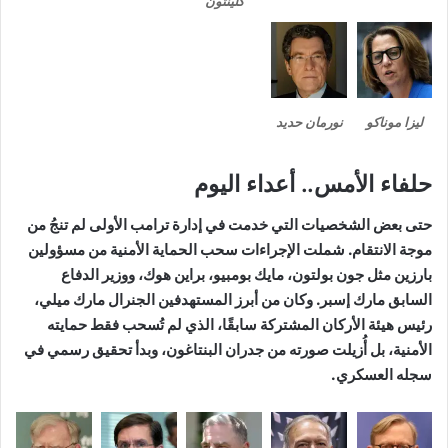
كلينتون
ليزا موناكو
نورمان حديد
حلفاء الأمس.. أعداء اليوم
حتى بعض الشخصيات التي خدمت في إدارة ترامب الأولى لم تنجُ من
موجة الانتقام. شملت الإجراءات سحب الحماية الأمنية من مسؤولين
بارزين مثل جون بولتون، مايك بومبيو، براين هوك، ووزير الدفاع
السابق مارك إسبر. وكان من أبرز المستهدفين الجنرال مارك ميلي،
رئيس هيئة الأركان المشتركة سابقًا، الذي لم تُسحب فقط حمايته
الأمنية، بل أُزيلت صورته من جدران البنتاغون، وبدأ تحقيق رسمي في
سجله العسكري.