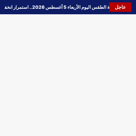
عاجل
🔵
حالة الطقس اليوم الأربعاء 5 أغسطس 2026.. استمرار انخفاض الحرارة وتحذيرات من الشبورة واضطراب الملاحة