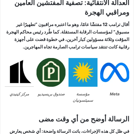
العدالة الانتقائية: تصفية المفتشين العامين
ومراقبي الهجرة
أقال ترامب 12 مفتشًا عامًا، وهو ما اعتبره مراقبون “تطهيرًا غير
مسبوق” لمؤسسات الرقابة المستقلة. كما طُرد رئيس محاكم الهجرة
المؤقت وثلاثة مسؤولين كبار آخرين، في خطوة قضت على أجهزة
رقابية كانت تنتقد سياسات ترامب الصارمة تجاه المهاجرين.
Meta
مؤسسة
صندوق بريسيديو
مركز كينيدي
سميثسونيان
الرسالة أوضح من أي وقت مضى
في ظل كل هذه الإجراءات، باتت الرسالة واضحة: أي شخص يعارض