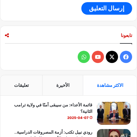
تابعونا
ف
و
ي
X
Y
ا
س
o
ت
الاكثر مشاهدة
الأخيرة
تعليقات
ب
u
س
قائمة الأعداء: من سيبقى آمنًا في ولاية ترامب
و
T
ا
الثانية؟
ك
u
ب
2025-04-07
b
رودي نبيل تكتب: أزمة المصروفات الدراسية..