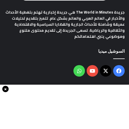
جريدة The World in Minutes
هي جريدة إخبارية تهتم بتغطية الأحداث
والأخبار في العالم العربي والعالم بشكل عام. تتميز بتقديم تحليلات
عميقة وشاملة للأحداث الجارية والقضايا السياسية والاقتصادية
والثقافية والرياضية. تسعى الجريدة إلى تقديم محتوى متنوع
وموضوعي يلبي اهتماماتكم
السوشيل ميديا
فيسبوك
‫X
‫YouTube
واتساب
×
سياسة الخصوصية
من نحن
اتصل بنا
انضم الينا