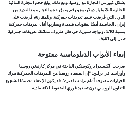
بشكل كبير من التجارة مع روسيا. ومع ذلك، يبلغ حجم التجارة الثنائية
الحالية 3.5 مليار دولار، وهو رقم يفوق حجم التجارة مع العديد من
الدول التي فُرضت عليها تعريفات جمركية. وللمقارنة، فُرضت على
إيران، الخاضعة أيضًا لعقوبات شديدة وتجارتها أقل، تعريفات جمركية
بنسبة 10%. وتواجه سوريا، في ظل ظروف مماثلة، تعريفات جمركية
تصل إلى 41%.
إبقاء الأبواب الدبلوماسية مفتوحة
صرحت ألكسندرا بروكوبينكو، الباحثة في مركز كارنيغي روسيا
وأوراسيا في برلين: “إن استبعاد روسيا من التعريفات الجمركية يترك
الخيارات مفتوحة أمام ترامب لفترة”. قد يكون الإعفاء مصممًا لتشجيع
التعاون الروسي دون تصعيد فوري للضغوط الاقتصادية.