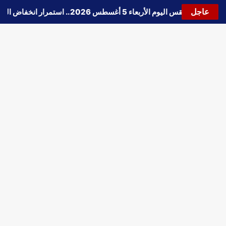
عاجل
🔵
حالة الطقس اليوم الأربعاء 5 أغسطس 2026.. استمرار انخفاض الحرارة وتحذيرات من الشبورة واضطراب الملاحة