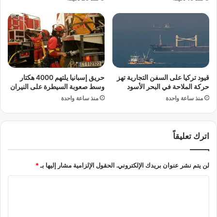
س
و
ب
ي
ا
خ
ب
ط
و
ف
ا
ا
ل
ل
ع
ص
قيود تركيا على السفن التجارية تهز
حريق إسبانيا يلتهم 4000 هكتار
و
د
حركة الملاحة في البحر الأسود
وسط صعوبة السيطرة على النيران
ا
ا
منذ ساعة واحدة
منذ ساعة واحدة
ق
ر
ب
ة
م
اترك تعليقاً
ن
ن
و
لن يتم نشر عنوان بريدك الإلكتروني.
الحقول الإلزامية مشار إليها بـ
*
ر
ي
ا
س
ب
ل
أ
ت