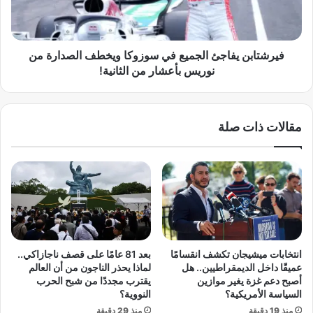
ا
ب
ر
ن
م
ي
د
ف
فيرشتابن يفاجئ الجميع في سوزوكا ويخطف الصدارة من
م
ا
نوريس بأعشار من الثانية!
رً
ج
ا
ئ
ل
ا
مقالات ذات صلة
ه
ل
ذ
ج
ه
م
ا
ي
ل
ع
د
ف
ر
ي
ج
س
ة
و
انتخابات ميشيجان تكشف انقسامًا
بعد 81 عامًا على قصف ناجازاكي..
|
ز
عميقًا داخل الديمقراطيين.. هل
لماذا يحذر الناجون من أن العالم
ا
و
أصبح دعم غزة يغير موازين
يقترب مجددًا من شبح الحرب
ل
ك
السياسة الأمريكية؟
النووية؟
أ
ا
منذ 19 دقيقة
منذ 29 دقيقة