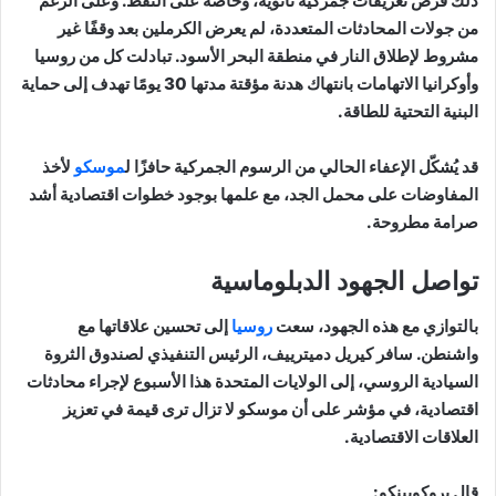
ذلك فرض تعريفات جمركية ثانوية، وخاصة على النفط. وعلى الرغم
من جولات المحادثات المتعددة، لم يعرض الكرملين بعد وقفًا غير
مشروط لإطلاق النار في منطقة البحر الأسود. تبادلت كل من روسيا
وأوكرانيا الاتهامات بانتهاك هدنة مؤقتة مدتها 30 يومًا تهدف إلى حماية
البنية التحتية للطاقة.
قد يُشكّل الإعفاء الحالي من الرسوم الجمركية حافزًا ل
موسكو
لأخذ
المفاوضات على محمل الجد، مع علمها بوجود خطوات اقتصادية أشد
صرامة مطروحة.
تواصل الجهود الدبلوماسية
بالتوازي مع هذه الجهود، سعت
روسيا
إلى تحسين علاقاتها مع
واشنطن. سافر كيريل دميترييف، الرئيس التنفيذي لصندوق الثروة
السيادية الروسي، إلى الولايات المتحدة هذا الأسبوع لإجراء محادثات
اقتصادية، في مؤشر على أن موسكو لا تزال ترى قيمة في تعزيز
العلاقات الاقتصادية.
قال بروكوبينكو: