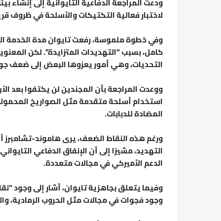
ودعت المراجعة الدفاعية التايوانية إلى إنشاء بيئ
لاختبار فعالية التكتيكات والأسلحة في ظروف قري
وفي خطوة ملموسة، رفعت تايوان مدة الخدمة العس
كامل، بسبب “التهديدات المتزايدة”. لكن المعنويا
التحديات، وهي أمور يعزوها البعض إلى ضعف جود
ووعدت المراجعة بأن المجندين لن يكتفوا بعد الآ
استخدام أسلحة متقدمة مثل الصواريخ المحمولة 
المضادة للدبابات.
ورغم هذه النقاط الضعف، يرى هاموند-تشامبرز أن
التهديد، مشيرًا إلى أن الإنفاق الدفاعي التايوا
الدعم الأميركي في مجالات متعددة.
وفيما يتعلق بجاهزية تايوان، أشار إلى وجود “نقا
وجود فجوات في مجالات مثل الحروب الرمادية، والح