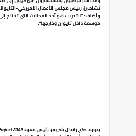
وقد أشار مراقبون ومستشارون أميركيون إلى ضعف 
تشامبرز، رئيس مجلس الأعمال الأميركي-التايواني، إن
وأضاف: “التدريب هو أحد المجالات التي تحتاج إلى
موسعة داخل تايوان وخارجها”.
بدوره، صرّح راندال شريفر، رئيس معهد
roject 2049