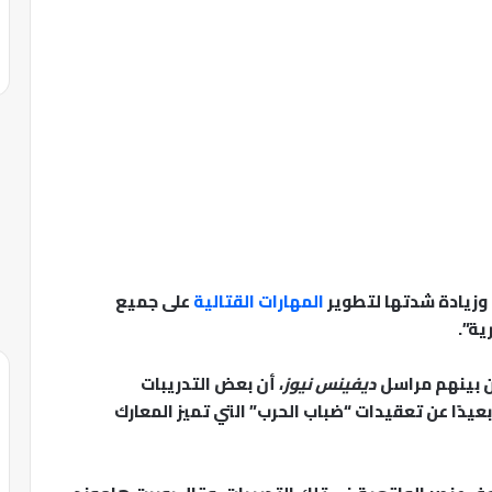
 وزيادة شدتها لتطوير
المهارات القتالية
على جميع
ية”.
ن بينهم مراسل
ديفينس نيوز
، أن بعض التدريبات
عيدًا عن تعقيدات “ضباب الحرب” التي تميز المعارك