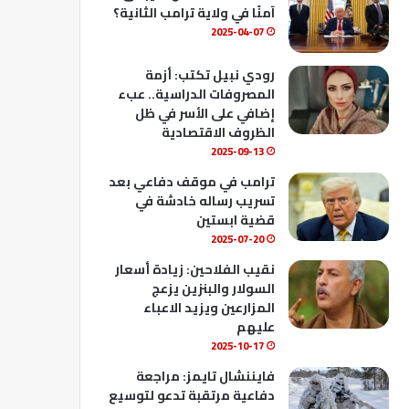
ك
u
ب
آمنًا في ولاية ترامب الثانية؟
b
2025-04-07
e
رودي نبيل تكتب: أزمة
المصروفات الدراسية.. عبء
إضافي على الأسر في ظل
الظروف الاقتصادية
2025-09-13
ترامب في موقف دفاعي بعد
تسريب رساله خادشة في
قضية ابستين
2025-07-20
نقيب الفلاحين: زيادة أسعار
السولار والبنزين يزعج
المزارعين ويزيد الاعباء
عليهم
2025-10-17
فايننشال تايمز: مراجعة
دفاعية مرتقبة تدعو لتوسيع