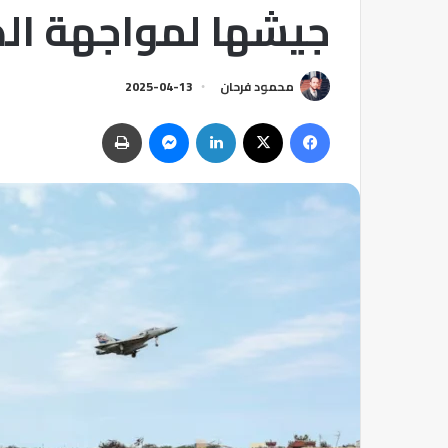
جيشها لمواجهة ال
محمود فرحان
2025-04-13
فيسبوك
‫X
لينكدإن
ماسنجر
طباعة