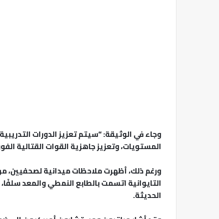
وجاء في الوثيقة: “سيتم تعزيز الدورات التدريبية
المستويات، وتعزيز جاهزية القوات القتالية الفور
ورغم ذلك، أظهرت ملاحظات ميدانية لصحفيين، م
التايوانية اتسمت بالطابع النمطي والمعد سلفًا، ب
الحديثة.