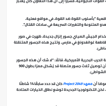
قوات التايوانية، مشيرًا إلى أن هذا التعاون كان يعتبر
 واقعية “بأسلوب القوة ضد القوة، في مواقع فعلية،
عدو المتنوعة والتغيرات السريعة في ساحات القتال”.
ستخدام الجيش الصيني جسور إنزال جديدة، ظهرت في صور
مقاطعة غوانغدونغ في مارس. وتتيح هذه الجسور المتنقلة
شاطئ.
الحرب البحرية الأميركية، قائلًا: “لا شك أن هذه الجسور
صُممت خصيصًا لسيناريو غزو تايوان”، مشيرًا إلى أن توصيل ثلاث جسور متصلة قد يُشكل ممرًا بطول 900
 الشواطئ.
وصًا أن
معهد
Project 2049
كان قد حدد سابقًا 14 شاطئًا
لكن التكنولوجيا الجديدة توسّع نطاق الخيارات المتاحة