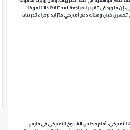
عنصر الواقعية في تلك التدريبات. وقال روبرت هاموند-
 ما ورد في تقرير المراجعة يُعد “نقدًا ذاتيًا مهمًا”،
 تحسين كبير، وهناك دعم أميركي متزايد لإجراء تدريبات
P
الأميركي، أمام مجلس الشيوخ الأميركي في مارس