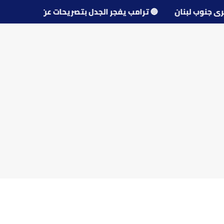
حو قرى جنوب لبنان
🔵
ترامب يفجر الجدل بتصريحات عن مفاوض