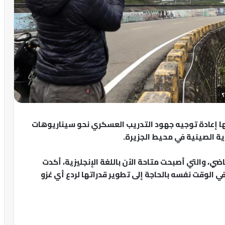
؟
مها إعادة توجيه جهود التدريب العسكري نحو سيناريوهات
ة الصينية في محيط الجزيرة.
اضي، والتي أصبحت متاحة الآن باللغة الإنجليزية، أكدت
في الوقت نفسه بالحاجة إلى تطوير قدراتها لردع أي غزو