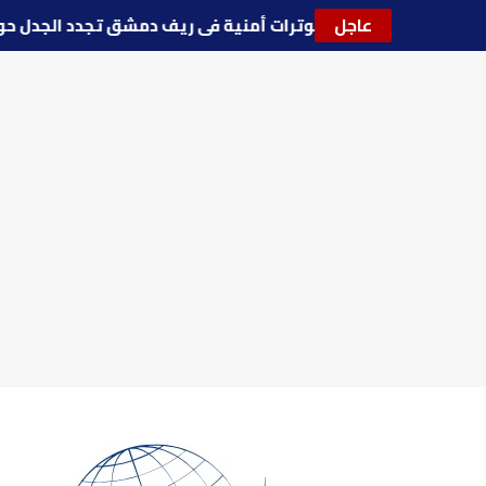
عاجل
🔵
توترات أمنية في ريف دمشق تجدد الجدل