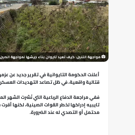
مواجهة التنين: كيف تعيد تايوان بناء جيشها لمواجهة الصين
أعلنت الحكومة التايوانية في تقرير جديد عن عز
قتالية واقعية، في ظل تصاعد التهديدات العسكري
ففي مراجعة الدفاع الرباعية التي نُشرت الشهر الم
تايبيه إدراكها لخطر القوات الصينية، لكنها أقرت 
محتمل أو التصدي له عند الضرورة.