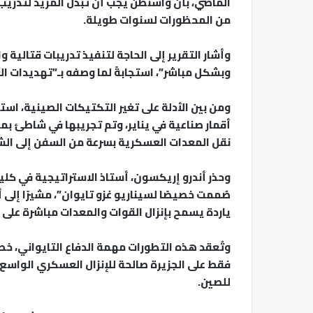
الماضي، بأن واشنطن يجب أن تبذل المزيد لتدريب ال
من المحظورات لسنوات طويلة.
وأشار التقرير إلى الحاجة لتنفيذ تدريبات قتالية
وبشكل مباشر”، استجابةً لما وصفه بـ”تهديدات ال
ومن بين الأدلة على تغير التكتيكات الصينية، ا
أقمار صناعية في يناير، وتم تجريبها في شاطئ ب
نقل المعدات العسكرية بسرعة من السفن إلى ال
وحذر أندرو إريكسون، أستاذ الاستراتيجية في كلية 
ياردة يسمح بإنزال القوات والمعدات مباشرة على
وتُعقد هذه التطورات مهمة الدفاع التايواني، خص
فقط على الجزيرة صالحة للإنزال العسكري الواسع، 
للصين.