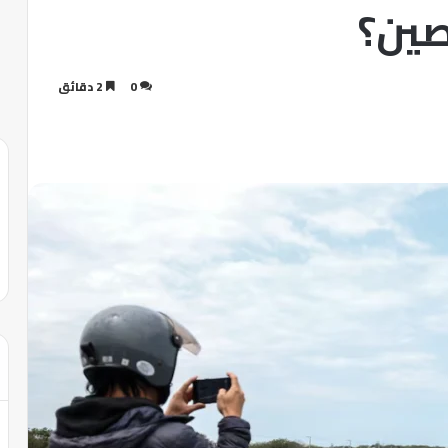
صين؟
0
2 دقائق