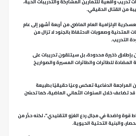
ات تدريب واقعية للتمارين المشتركة والتدريبات الحية،
بة من القتال الحقيقي.
كرية الإلزامية العام الماضي من أربعة أشهر إلى عام
ت المتدنية وصعوبات الاحتفاظ بالجنود لا تزال من
ة التدريب.
ن بإطلاق ذخيرة محدودة، بل سيتلقون تدريبات على
المضادة للطائرات والطائرات المسيرة والصواريخ
 المراجعة الدفاعية تعكس وعيًا حقيقيًا بطبيعة
ني قد تضاعف خلال السنوات الثماني الماضية، كما تحسّن
ط قوة واضحة في مجال ردع الغزو التقليدي”، لكنه حذّر من
صار، والبنية التحتية الحيوية.