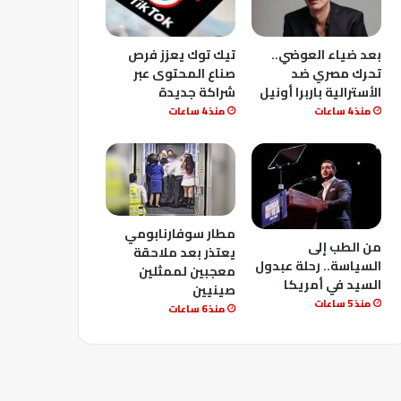
بعد ضياء العوضي..
تيك توك يعزز فرص
تحرك مصري ضد
صناع المحتوى عبر
الأسترالية باربرا أونيل
شراكة جديدة
منذ 4 ساعات
منذ 4 ساعات
مطار سوفارنابومي
من الطب إلى
يعتذر بعد ملاحقة
السياسة.. رحلة عبدول
معجبين لممثلين
السيد في أمريكا
صينيين
منذ 5 ساعات
منذ 6 ساعات