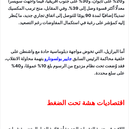
و20% على تايوان، و30% على جنوب أفريقيا، فيما واجهت سويسرا
معدلًا أكثر قسوة وصل إلى 39%. وفي المقابل، منح ترمب المكسيك
تمديدًا إضافيًا لمدة 90 يومًا للتوصل إلى اتفاق تجاري جديد، ما يُنظر
إليه كمؤشر على رغبة في استكمال المفاوضات رغم التصعيد.
أما البرازيل، التي تخوض مواجهة دبلوماسية حادة مع واشنطن على
خلفية محاكمة الرئيس السابق
جايير
بولسونارو
بتهمة محاولة الانقلاب،
فقد وُضعت تحت نظام مزدوج من الرسوم بلغ 10% عمومًا، و40%
على سلع محددة.
اقتصاديات هشة تحت الضغط
اللافت في حزمة العقوبات الجديدة أن قائمة الدول المتضررة شملت