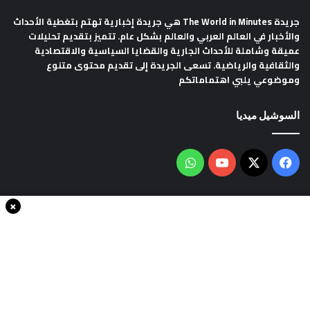
جريدة The World in Minutes
هي جريدة إخبارية تهتم بتغطية الأحداث
والأخبار في العالم العربي والعالم بشكل عام. تتميز بتقديم تحليلات
عميقة وشاملة للأحداث الجارية والقضايا السياسية والاقتصادية
والثقافية والرياضية. تسعى الجريدة إلى تقديم محتوى متنوع
وموضوعي يلبي اهتماماتكم
السوشيل ميديا
فيسبوك
‫X
‫YouTube
واتساب
×
سياسة الخصوصية
من نحن
اتصل بنا
انضم الينا