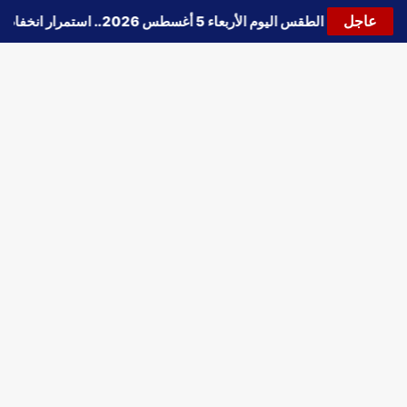
عاجل
🔵
حالة الطقس اليوم الأربعاء 5 أغسطس 2026.. استمرار انخفاض الحرارة وتحذيرات من الشبورة واضطراب الملاحة