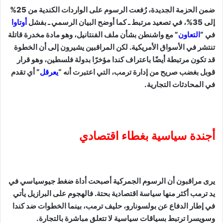
ضمن الحزمة الجديدة، رُفعت الرسوم على الواردات الكندية من 25%
إلى 35%، في تصعيد مرتبط ـ كما أوضح البيان الرسمي ـ بفشل
أوتاوا
في “
التعاون
” مع واشنطن بشأن ملف الفنتانيل، وهو مادة مخدرة قاتلة
تنتشر في الأسواق الأمريكية. لكن المراقبين يشيرون إلى أن الخطوة
قد تكون مرتبطة أيضًا باعتراف كندا مؤخرًا بدولة فلسطين، وهو قرار
قوبل بغضب صريح من إدارة ترمب، التي اعتبرت أنه “
يعرقل
” أي تقدم
في المحادثات التجارية.
أجندة سياسية بغطاء اقتصادي
يرى مراقبون أن الرسوم الجمركية أصبحت أداة ضغط جيوسياسي في
يد ترمب أكثر منها سياسة اقتصادية بحتة. فالهجوم على البرازيل يأتي
في إطار الدفاع عن بولسونارو، حليف ترمب، بينما الخطوات ضد كندا
وسويسرا ترتبط بسياقات سياسية لا تتعلق مباشرة بالتجارة.