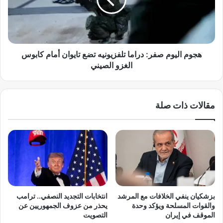
ل
ا
و
ل
و
ي
س
و
ا
م
ئ
ص
هجوم اليوم صفر: دراما تلفزيونيه تضع تايوان أمام كابوس
ل
ف
الغزو الصيني
ا
ر
ل
:
إ
د
مقالات ذات صلة
ع
ر
ل
ا
ا
م
م
ا
ا
ت
ل
ل
م
ف
ش
ز
ا
ي
بزشكيان ينفي الخلافات مع المرشد
انتخابات التجديد النصفي.. ترامب
ر
و
والقوات المسلحة ويؤكد وحدة
يحذر من عزوف الجمهوريين عن
ك
ن
الموقف في إيران
التصويت
ة
ي