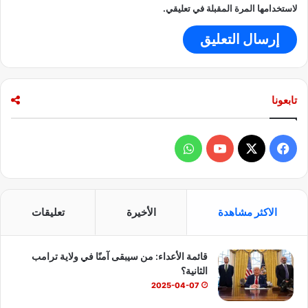
لاستخدامها المرة المقبلة في تعليقي.
تابعونا
ف
و
ي
X
Y
ا
س
o
ت
الاكثر مشاهدة
الأخيرة
تعليقات
ب
u
س
قائمة الأعداء: من سيبقى آمنًا في ولاية ترامب
و
T
ا
الثانية؟
ك
u
ب
2025-04-07