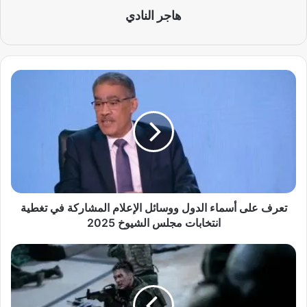
هاجر النادي
ت
ع
ر
ف
ع
ل
ى
أ
س
م
تعرف على أسماء الدول ووسائل الإعلام المشاركة في تغطية
ا
انتخابات مجلس الشيوخ 2025
ء
ا
ه
ل
ج
د
و
و
م