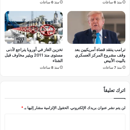
منذ 6 ساعات
منذ 6 ساعات
ف
ه
ي
ت
ت
ض
غ
ع
ط
ت
ي
ا
ة
ي
ا
و
ترامب ينتقد قضاة أمريكيين بعد
تخزين الغاز في أوروبا يتراجع لأدنى
ن
ا
وقف مشروع المركز العسكري
مستوى منذ 2011 ويثير مخاوف قبل
ت
ن
بالبيت الأبيض
الشتاء
خ
أ
منذ 7 ساعات
منذ 8 ساعات
ا
م
ب
ا
ا
م
ت
اترك تعليقاً
ك
م
ا
ج
ب
لن يتم نشر عنوان بريدك الإلكتروني.
الحقول الإلزامية مشار إليها بـ
*
ل
و
س
س
ا
ا
ا
ل
ل
ل