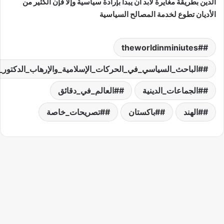
ايرة لابد أن يبدأ بإرادة سياسية وإلا فإن الكثير من
خدمة المصالح السياسية
لسياسي_في_الحركات_الإسلامية_والإرهاب_الدكتور_أحمد_سلطان
_الدينية
#العالم_في_دقائق
#باكستان
#تصريحات_خاصة