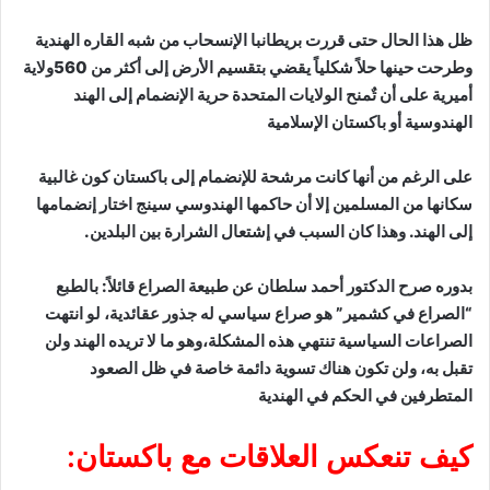
تى قررت بريطانبا الإنسحاب من شبه القاره الهندية
وطرحت حينها حلاً شكلياً يقضي بتقسيم الأرض إلى أكثر من 560ولاية
ٌمنح الولايات المتحدة حرية الإنضمام إلى الهند
كستان الإسلامية
نها كانت مرشحة للإنضمام إلى باكستان كون غالبية
لمين إلا أن حاكمها الهندوسي سينج اختار إنضمامها
 كان السبب في إشتعال الشرارة بين البلدين.
تور أحمد سلطان عن طبيعة الصراع قائلاً: بالطبع
مير” هو صراع سياسي له جذور عقائدية، لو انتهت
سية تنتهي هذه المشكلة،وهو ما لا تريده الهند ولن
كون هناك تسوية دائمة خاصة في ظل الصعود
لحكم في الهندية
س العلاقات مع باكستان: