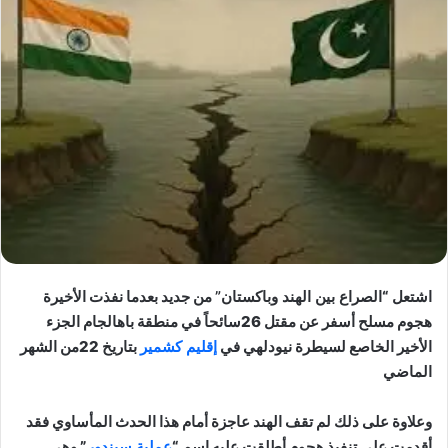
بين الهند وباكستان”
من جديد بعدما نفذت الأخيرة
هجوم مسلح أسفر عن مقتل 26سائحاً في منطقة باهالجام الجزء
 لسيطرة نيودلهي في
إقليم كشمير
بتاريخ 22من الشهر
 لم تقف الهند عاجزة أمام هذا الحدث المأساوي فقد
يذ هجوم أطلقت عليه اسم “
عملية سيندور
” وهي