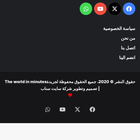
‫YouTube
واتساب
ة
حقوق النشر © 2020، جميع الحقوق محفوظة لجريدةThe world in minutes
| تصميم وتطوير
شركة سايت سناب
فيسبوك
‫X
‫YouTube
واتساب