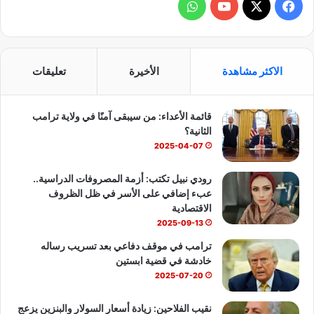
و
Y
ا
o
ت
اهدة
الأخيرة
تعليقات
u
س
قائمة الأعداء: من سيبقى آمنًا في ولاية ترامب
T
ا
الثانية؟
u
ب
2025-04-07
b
رودي نبيل تكتب: أزمة المصروفات الدراسية..
عبء إضافي على الأسر في ظل الظروف
e
الاقتصادية
2025-09-13
ترامب في موقف دفاعي بعد تسريب رساله
خادشة في قضية ابستين
2025-07-20
نقيب الفلاحين: زيادة أسعار السولار والبنزين يزعج