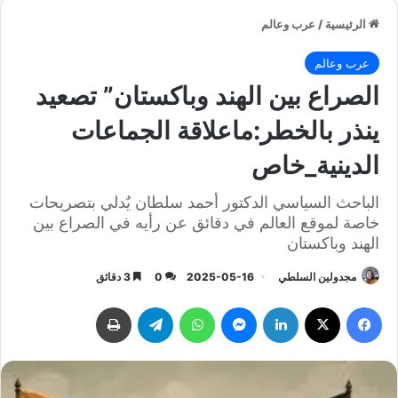
ب وعالم
بين الهند وباكستان” تصعيد
لخطر:ماعلاقة الجماعات
_خاص
اسي الدكتور أحمد سلطان يٌدلي بتصريحات
العالم في دقائق عن رأيه في الصراع بين
ان
سلطي
2025-05-16
0
3 دقائق
‫X
لينكدإن
ماسنجر
واتساب
تيلقرام
طباعة