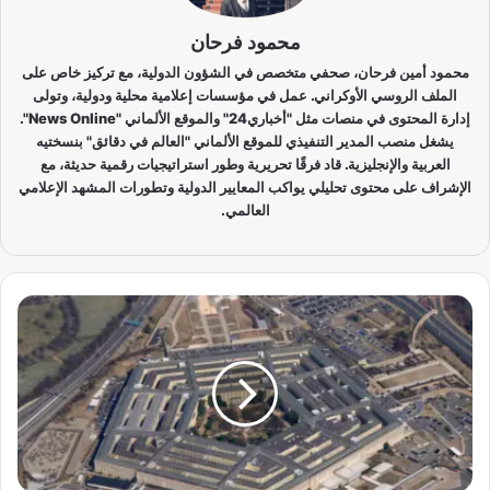
محمود فرحان
محمود أمين فرحان، صحفي متخصص في الشؤون الدولية، مع تركيز خاص على
الملف الروسي الأوكراني. عمل في مؤسسات إعلامية محلية ودولية، وتولى
إدارة المحتوى في منصات مثل "أخباري24" والموقع الألماني "News Online".
يشغل منصب المدير التنفيذي للموقع الألماني "العالم في دقائق" بنسختيه
العربية والإنجليزية. قاد فرقًا تحريرية وطور استراتيجيات رقمية حديثة، مع
الإشراف على محتوى تحليلي يواكب المعايير الدولية وتطورات المشهد الإعلامي
العالمي.
م
س
ت
ش
ا
ر
ك
ب
ي