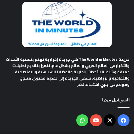
جريدة The World in Minutes
هي جريدة إخبارية تهتم بتغطية الأحداث
والأخبار في العالم العربي والعالم بشكل عام. تتميز بتقديم تحليلات
عميقة وشاملة للأحداث الجارية والقضايا السياسية والاقتصادية
والثقافية والرياضية. تسعى الجريدة إلى تقديم محتوى متنوع
وموضوعي يلبي اهتماماتكم
السوشيل ميديا
فيسبوك
‫X
‫YouTube
واتساب