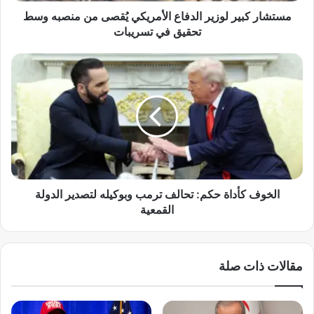
ر
مستشار كبير لوزير الدفاع الأمريكي يُقصى من منصبه وسط
ل
تحقيق في تسريبات
و
ز
ا
ي
ل
ر
خ
ا
و
ل
ف
د
ك
ف
أ
ا
د
ع
ا
ا
ة
الخوف كأداة حكم: تحالف ترمب وبوكيله لتصدير الدولة
ل
ح
القمعية
أ
ك
م
م
ر
:
مقالات ذات صلة
ي
ت
ك
ح
ي
ا
يُ
ل