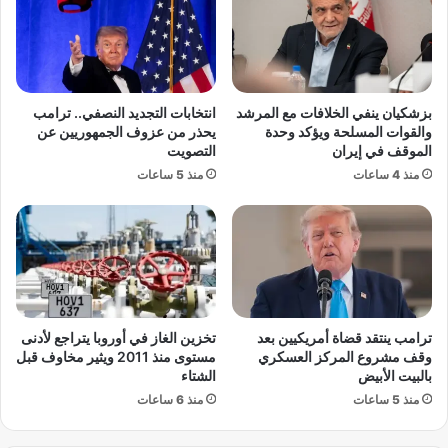
ق
ف
ص
ت
ى
ر
م
م
ن
ب
بزشكيان ينفي الخلافات مع المرشد
انتخابات التجديد النصفي.. ترامب
م
و
والقوات المسلحة ويؤكد وحدة
يحذر من عزوف الجمهوريين عن
ن
ب
الموقف في إيران
التصويت
ص
و
منذ 4 ساعات
منذ 5 ساعات
ب
ك
ه
ي
و
ل
س
ه
ط
ل
ت
ت
ح
ص
ق
د
ترامب ينتقد قضاة أمريكيين بعد
تخزين الغاز في أوروبا يتراجع لأدنى
ي
ي
وقف مشروع المركز العسكري
مستوى منذ 2011 ويثير مخاوف قبل
ق
ر
بالبيت الأبيض
الشتاء
ف
ا
منذ 5 ساعات
منذ 6 ساعات
ي
ل
ت
د