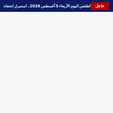
عاجل
🔵
حالة الطقس اليوم الأربعاء 5 أغسطس 2026.. استمرار انخفاض الحرارة وتحذيرات من الشبورة واضطراب الملاحة