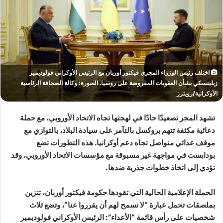
اختلف رئيس الوزراء المجري فيكتور أوربان مع الرئيس الأوكراني فولوديمير
زيلينسكي بشأن العقوبات المفروضة على روسيا. الصورة: وكالة الصحافة الرئاسية
الأوكرانية/رويترز
تشهد المجر تصعيدًا حادًا في لهجتها تجاه الاتحاد الأوروبي، مع حملة
دعائية مكثفة تتهم بروكسل بالتآمر على سيادة البلاد، بالتوازي مع
موقف عدائي متواصل تجاه دعم أوكرانيا. هذه التطورات تضع
بودابست في مواجهة غير مسبوقة مع مؤسسات الاتحاد الأوروبي، وقد
تؤدي إلى اتخاذ خطوات جذرية ضدها.
الحملة الإعلامية الحالية التي تقودها حكومة فيكتور أوربان، تتزين
بملصقات تحمل عبارة “لا نسمح لهم أن يقرروا عنا”، وتضع ثلاث
شخصيات على رأس قائمة “الأعداء”: الرئيس الأوكراني فولوديمير