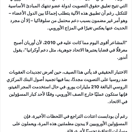
التي تتيح تعليق حقوق التصويت لدولة عضو تنتهك المبادئ الأساسية
للتكتل. رغم أن تطبيق هذه الآلية يتطلب إجماعًا بين الدول الأعضاء –
وهو أمر غير مضمون بسبب دعم محتمل من سلوفاكيا – إلا أن مجرد
الحديث عنها يعكس تغيرًا في المزاج الأوروبي.
“المشاعر أقوى اليوم مما كانت عليه في 2010، لأن أوربان أصبح
معرقلًا في قضايا يعتبرها الاتحاد جوهرية، مثل دعم أوكرانيا”، يقول
أندور.
الاختبار الحقيقي قد يأتي هذا الصيف، حين تُعرض تجديدات العقوبات
ضد روسيا على التصويت مجددًا، بما فيها تجميد أصول البنك المركزي
الروسي البالغة 210 مليارات يورو. في حال استخدمت المجر الفيتو،
فإنها ستكون عمليًا خارج الصف الأوروبي، وفقًا لأحد كبار المسؤولين
في الاتحاد.
رغم أن بودابست اعتادت التراجع في اللحظات الأخيرة، فإن
المسؤولين الأوروبيين لا يبدون مطمئنين هذه المرة، ويعملون على
مسارات التفافية تحسبًا لأي عرقلة.