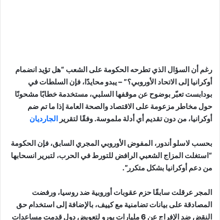
رغم أن السؤال الذي تطرحه الحكومة على الشعب “هل تؤيد انضمام
أوكرانيا إلى الاتحاد الأوروبي؟” – يبدو محايدًا، فإن السلطات في
بودابست تعبّر بوضوح عن موقفها السلبي، مستخدمة خطابًا مشحونًا
حول مخاطر مزعومة على الاقتصاد والصحة العامة إذا ما تم ضم
أوكرانيا، من دون تقديم أي أدلة ملموسة. وفقًا لتقرير
الجارديان
بحسب لاسلو أندور، المفوض الأوروبي المجري السابق، فإن الحكومة
“استغلت المزاج الشعبي الرافض للتورط في الحرب، لتبرير انسحابها
من دعم أوكرانيا بشكل متكرر”.
المجر عرقلت سابقًا حزم عقوبات أوروبية ضد روسيا، ورفضت
المصادقة على بيانات تضامنية مع كييف، بالإضافة إلى استخدام حق
النقض ضد الإفراج عن 6 مليارات يورو لتعويض دول قدمت مساعدات