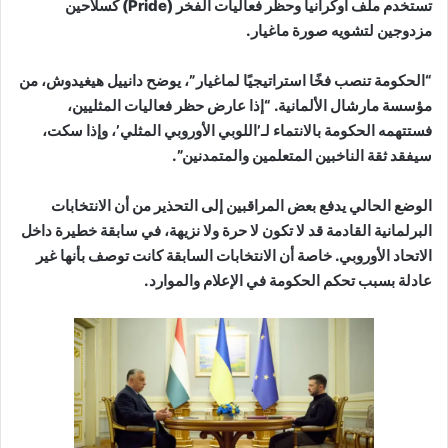
تستخدم ملف أوكرانيا وحظر فعاليات الفخر (Pride) كسلاحين
مزدوجين لتشويه صورة ماغيار.
“الحكومة تنصب فخًا استراتيجيًا لماغيار”، يوضح دانييل هيغيدوش، من
مؤسسة مارشال الألمانية. “إذا عارض حظر فعاليات المثليين،
فستتهمه الحكومة بالانتماء لـ’اللوبي الأوروبي المثلي’، وإذا سكت،
سيفقد ثقة الناخبين المتعلمين والمتمدنين”.
الوضع الحالي يدفع بعض المراقبين إلى التحذير من أن الانتخابات
البرلمانية القادمة قد لا تكون لا حرة ولا نزيهة، في سابقة خطيرة داخل
الاتحاد الأوروبي. خاصة أن الانتخابات السابقة كانت توصف بأنها غير
عادلة بسبب تحكم الحكومة في الإعلام والموارد.