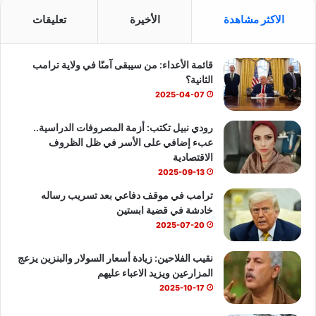
س
o
ت
الاكثر مشاهدة
الأخيرة
تعليقات
ب
u
س
قائمة الأعداء: من سيبقى آمنًا في ولاية ترامب
و
T
ا
الثانية؟
ك
u
ب
2025-04-07
b
رودي نبيل تكتب: أزمة المصروفات الدراسية..
عبء إضافي على الأسر في ظل الظروف
e
الاقتصادية
2025-09-13
ترامب في موقف دفاعي بعد تسريب رساله
خادشة في قضية ابستين
2025-07-20
نقيب الفلاحين: زيادة أسعار السولار والبنزين يزعج
المزارعين ويزيد الاعباء عليهم
2025-10-17