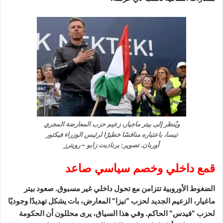
ويُنظر إلى بيتر ماجيار، زعيم حزب المعارضة المجري
تيسا، باعتباره منافسًا خطيرًا لرئيس الوزراء فيكتور
أوربان. تصوير: برناديت زابو – رويترز
قمع داخلي وخصم سياسي صاعد
الضغوط الأوروبية تتزامن مع تحول داخلي غير مسبوق. صعود بيتر
ماغيار، الزعيم الجديد لحزب “تيزا” المعارض، بات يشكل تهديدًا وجوديًا
لحزب “فيدس” الحاكم. وفي هذا السياق، يرى محللون أن الحكومة