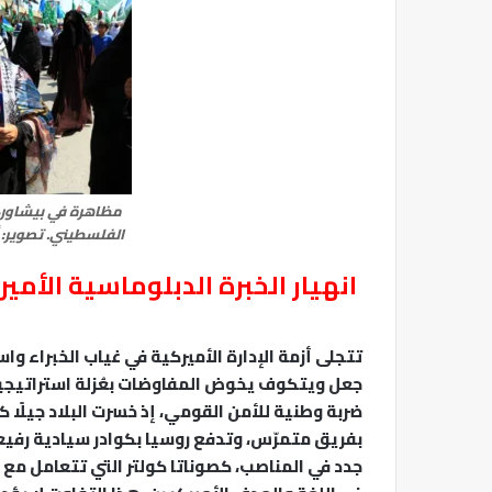
مظاهرة في بيشاور،
الفلسطيني. تصوير: أ
انهيار الخبرة الدبلوماسية الأمي
تتجلى أزمة الإدارة الأميركية في غياب الخبراء وا
جعل ويتكوف يخوض المفاوضات بعُزلة استراتيجي
ضربة وطنية للأمن القومي، إذ خسرت البلاد جيلًا ك
بفريق متمرّس، وتدفع روسيا بكوادر سيادية رف
جدد في المناصب، كصوناتا كولتر التي تتعامل مع ر