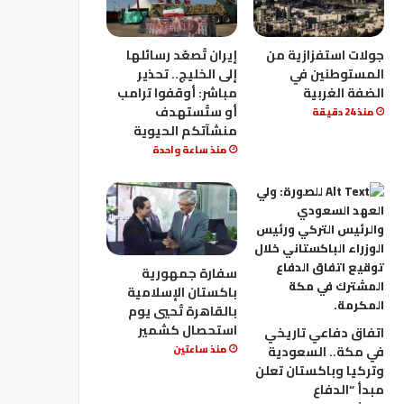
جولات استفزازية من
إيران تُصعّد رسائلها
المستوطنين في
إلى الخليج.. تحذير
الضفة الغربية
مباشر: أوقفوا ترامب
أو ستُستهدف
منذ 24 دقيقة
منشآتكم الحيوية
منذ ساعة واحدة
سفارة جمهورية
باكستان الإسلامية
بالقاهرة تُحيي يوم
استحصال كشمير
اتفاق دفاعي تاريخي
في مكة.. السعودية
منذ ساعتين
وتركيا وباكستان تعلن
مبدأ “الدفاع