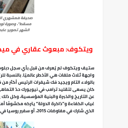
صحيفة همشهري الإير
مسقط”، وصورة لوي
الشهر. تصوير: عابد
ويتكوف: مبعوث عقاري في ميدان
ستيف ويتكوف لم يُعرف من قبل بأي سجل دبلوماسي
واجهة ثلاث ملفات هي الأخطر عالميًا. بالنسبة 
بالولاء التام ويجيد فك شيفرات الرئيس أكثر من 
كان يسعى لتقليد ترامب في نيويورك حدّ التماه
عن التاريخ والخبرة والبنية المؤسسية، وكل ذلك
غياب الكفاءة و”ذاكرة الدولة” يتركه مكشوفًا أما
الذي شارك في مفاوضات 2015، أو سفير روسيا في واشنطن ألكسندر دارشييف، بخبرته الممتدة ٣٣ عامًا.