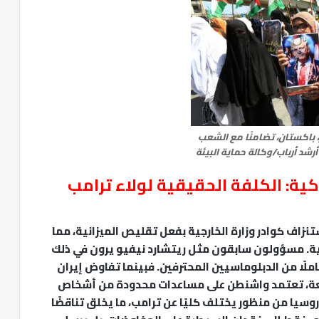
 باكستان، تضامنًا مع الشعب
رشد أرباب/وكالة حماية البيئة
ركية: الكلفة الحقيقية لولاء ترامب
ستنزاف كوادر وزارة الخارجية بفعل تقليص الميزانية، مما
ة. مسؤولون سابقون مثل ريتشارد نيفيو يرون في ذلك
املًا من الدبلوماسيين المحترفين. فبينما تفاوض إيران
يعة، تعتمد واشنطن على مساعدات محدودة من أشخاص
وسيا من منظور يختلف كليًا عن ترامب، ما يخلق تناقضًا