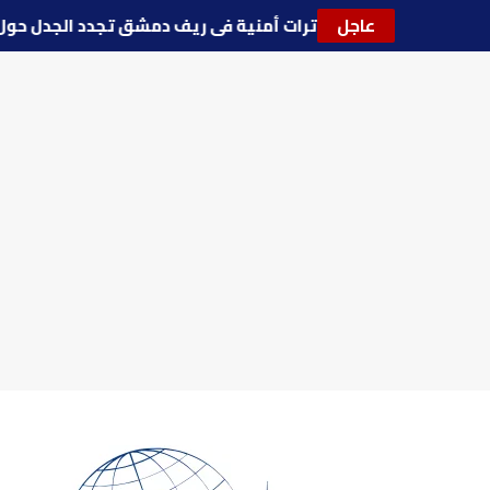
عاجل
🔵
توترات أمنية في ريف دمشق تجدد الجدل ح