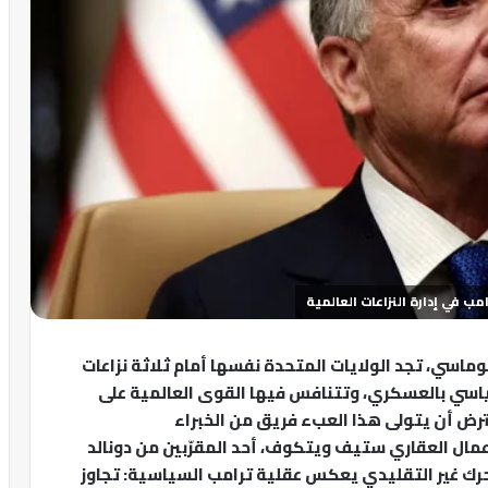
ب في إدارة النزاعات العالمية
وماسي، تجد الولايات المتحدة نفسها أمام ثلاثة نزاعات
سياسي بالعسكري، وتتنافس فيها القوى العالمية على
ترض أن يتولى هذا العبء فريق من الخبراء
أعمال العقاري ستيف ويتكوف، أحد المقرّبين من دونالد
تحرك غير التقليدي يعكس عقلية ترامب السياسية: تجاوز