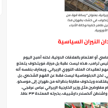
انية، بعنوان “رسالة قوة من
تكوف، في كشك بطهران هذا
ين طاهر كناره/وكالة الأنباء
الأوروبية.
 النيران السياسية
 أو اهتمام بالعلاقات الدولية، لكنه أصبح اليوم
للرئيس ترامب، هذه ليست عقبة بل ميزة، فويتكوف يتمتع
فهم تعقيدات الملف النووي الإيراني. ويعترف بنفسه أنه
ي. لكن الدبلوماسية ليست فقط عن الفهم الشخصي، بل
 يفتقده ويتكوف مقارنة بنظرائه من طهران إلى موسكو.
م مفاوضين مثل وزير الخارجية الإيراني عباس عرقجي،