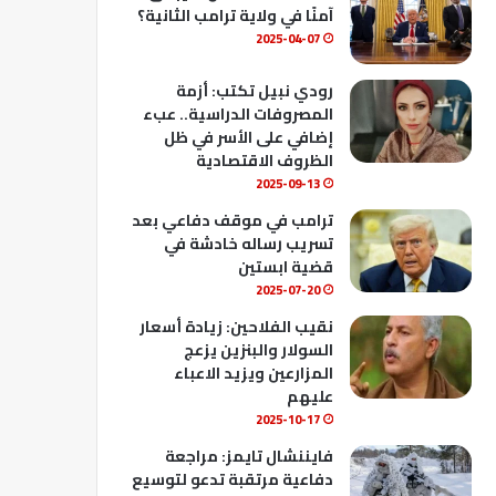
ك
u
ب
آمنًا في ولاية ترامب الثانية؟
b
2025-04-07
e
رودي نبيل تكتب: أزمة
المصروفات الدراسية.. عبء
إضافي على الأسر في ظل
الظروف الاقتصادية
2025-09-13
ترامب في موقف دفاعي بعد
تسريب رساله خادشة في
قضية ابستين
2025-07-20
نقيب الفلاحين: زيادة أسعار
السولار والبنزين يزعج
المزارعين ويزيد الاعباء
عليهم
2025-10-17
فايننشال تايمز: مراجعة
دفاعية مرتقبة تدعو لتوسيع