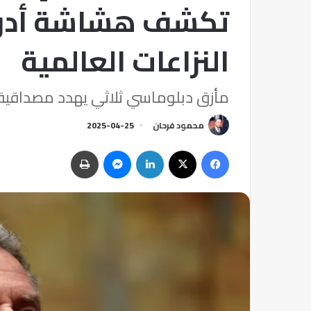
تكشف هشاشة أدوات
النزاعات العالمية
مأزق دبلوماسي ثلاثي يهدد مصداقية 
محمود فرحان
2025-04-25
فيسبوك
‫X
لينكدإن
ماسنجر
طباعة