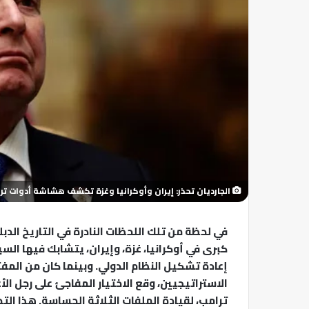
الجارديان تحذر: إيران وأوكرانيا وغزة تكشف هشاشة أدوات ترام
في لحظة من تلك اللحظات النادرة في التاريخ الدبل
كبرى في أوكرانيا، غزة، وإيران، يتشابك فيها ال
إعادة تشكيل النظام الدولي. وبينما كان من المف
الاستراتيجيين، وقع الاختيار المفاجئ على رجل ال
ترامب، لقيادة الملفات الثلاثة الحساسة. هذا ال