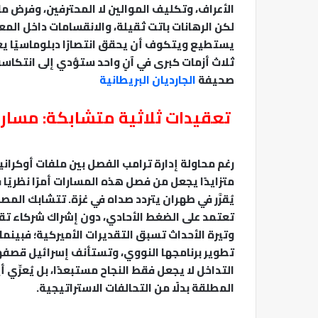
الأعراف، وتكليف الموالين لا المحترفين، وفرض م
لكن الرهانات باتت ثقيلة، والانقسامات داخل ال
يستطيع ويتكوف أن يحقق انتصارًا دبلوماسيًا يع
ثلاث أزمات كبرى في آنٍ واحد ستؤدي إلى انتكاسة
صحيفة
الجارديان البريطانية
تعقيدات ثلاثية متشابكة: مسار
رغم محاولة إدارة ترامب الفصل بين ملفات أوكراني
متزايدًا يجعل من فصل هذه المسارات أمرًا نظري
يُقرَّر في طهران يتردد صداه في غزة. تتشابك الم
تعتمد على الضغط الأحادي، دون إشراك شركاء تقل
وتيرة الأحداث تسبق التقديرات الأميركية؛ فبينم
تطوير برنامجها النووي، وتستأنف إسرائيل قصفها 
التداخل لا يجعل فقط النجاح مستبعدًا، بل يُعرِّي
المطلقة بدلًا من التحالفات الاستراتيجية.