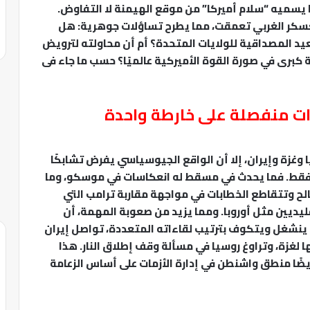
ا يسميه “سلام أميركا” من موقع الهيمنة لا التفاوض.
معسكر الغربي تعمقت، مما يطرح تساؤلات جوهرية: هل
يد المصداقية للولايات المتحدة؟ أم أن محاولته لترويض
 كبرى في صورة القوة الأميركية عالميًا؟ حسب ما جاء فى
ات منفصلة على خارطة واحدة
ا وغزة وإيران، إلا أن الواقع الجيوسياسي يفرض تشابكًا
ًا فقط. فما يحدث في مسقط له انعكاسات في موسكو، وما
صالح وتتقاطع الخطابات في مواجهة مقاربة ترامب التي
يديين مثل أوروبا. ومما يزيد من صعوبة المهمة، أن
ا ينشغل ويتكوف بترتيب لقاءاته المتعددة، تواصل إيران
لغزة، وتراوغ روسيا في مسألة وقف إطلاق النار. هذا
 أيضًا منطق واشنطن في إدارة الأزمات على أساس الزعامة