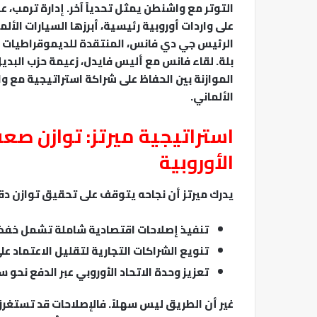
التوتر مع واشنطن يمثل تحدياً آخر. إدارة ترمب، ع
الرئيس جي دي فانس، المنتقدة للديموقراطيات الأ
الموازنة بين الحفاظ على شراكة استراتيجية مع و
الألماني.
استراتيجية ميرتز: توازن صع
الأوروبية
يدرك ميرتز أن نجاحه يتوقف على تحقيق توازن دق
تنفيذ إصلاحات اقتصادية شاملة تشمل خفض ا
تنويع الشراكات التجارية لتقليل الاعتماد عل
تعزيز وحدة الاتحاد الأوروبي عبر الدفع نحو
غير أن الطريق ليس سهلاً. فالإصلاحات قد تستغرق