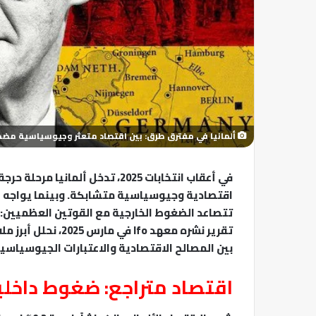
ألمانيا في مفترق طرق: بين اقتصاد متعثر وجيوسياسية مضط
في أعقاب انتخابات 2025، تدخل أ
اقتصادية وجيوسياسية متشابكة. وبينما يواجه الاق
تتصاعد الضغوط الخارجية مع القوتين العظميين: ا
تقرير نشره معهد fo
بين المصالح الاقتصادية والاعتبارات الجيوسياسية
اقتصاد متراجع: ضغوط داخلي