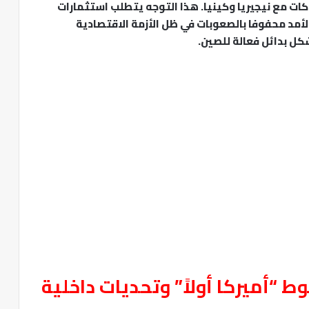
كات مع نيجيريا وكينيا. هذا التوجه يتطلب استثمارات
لأمد محفوفا بالصعوبات في ظل الأزمة الاقتصادية
ل بدائل فعالة للصين.
ط “أميركا أولاً” وتحديات داخلية