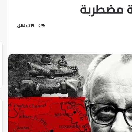
ة مضطربة
0
2 دقائق