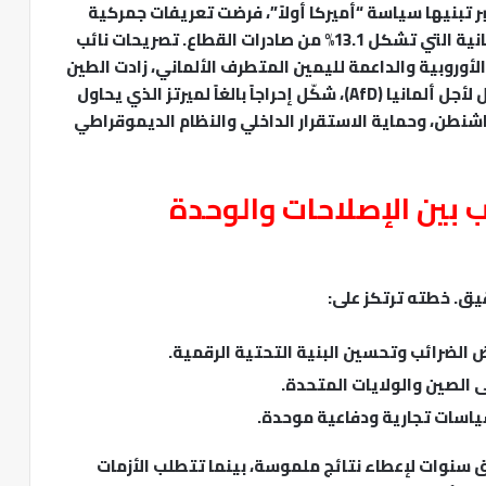
بر تبنيها سياسة “أميركا أولاً”، فرضت تعريفات جمركية
على واردات أوروبية رئيسية، أبرزها السيارات الألمانية التي تشكل 13.1% من صادرات القطاع. تصريحات نائب
وروبية والداعمة لليمين المتطرف الألماني، زادت الطين
بلة. لقاء فانس مع أليس فايدل، زعيمة حزب البديل لأجل ألمانيا (AfD)، شكّل إحراجاً بالغاً لميرتز الذي يحاول
اشنطن، وحماية الاستقرار الداخلي والنظام الديموقراطي
ب بين الإصلاحات والوحدة
يق. خطته ترتكز على:
لضرائب وتحسين البنية التحتية الرقمية.
ى الصين والولايات المتحدة.
 سياسات تجارية ودفاعية موحدة.
 سنوات لإعطاء نتائج ملموسة، بينما تتطلب الأزمات