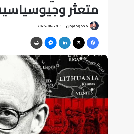
متعثر وجيوسياسي
محمود فرحان
2025-04-29
فيسبوك
‫X
لينكدإن
ماسنجر
طباعة