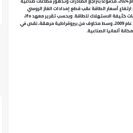
شهد الاقتصاد الألماني انكماشاً بنسبة 0.2% في عام 2024، مدفوعاً بتراجع الصادرات وتدهور قطاعات صناعية
ارتفاع أسعار الطاقة عقب قطع إمدادات الغاز الروسي
نتيجة الحرب الأوكرانية، مما زاد الأعباء على الصناعات كثيفة الاستهلاك للطاقة. وبحسب تقرير معهد Ifo،
تراجع مؤشر ثقة الأعمال إلى أدنى مستوياته منذ عام 2009، وسط مخاوف من بيروقراطية مرهقة، نقص في
انة ألمانيا الصناعية.