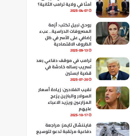
ك
u
ب
آمنًا في ولاية ترامب الثانية؟
b
2025-04-07
e
رودي نبيل تكتب: أزمة
المصروفات الدراسية.. عبء
إضافي على الأسر في ظل
الظروف الاقتصادية
2025-09-13
ترامب في موقف دفاعي بعد
تسريب رساله خادشة في
قضية ابستين
2025-07-20
نقيب الفلاحين: زيادة أسعار
السولار والبنزين يزعج
المزارعين ويزيد الاعباء
عليهم
2025-10-17
فايننشال تايمز: مراجعة
دفاعية مرتقبة تدعو لتوسيع