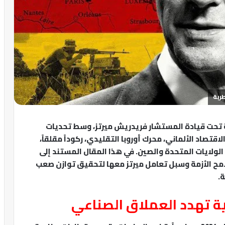
ربة
لمانيا مرحلة حرجة تحت قيادة المستشار فريدريش ميرتز، وسط تحديات
تصاد الألماني، محرك أوروبا التقليدي، ركوداً مقلقاً،
لولايات المتحدة والصين. في هذا المقال المستند إلى
I في مارس 2025، نحلل أبرز ملامح الأزمة وسبل تعامل ميرتز معها لتحقيق توازن صعب
.
ة تهدد العملاق الصناعي