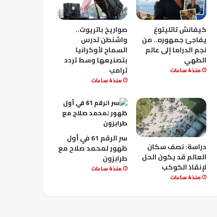
كيفانش تاتليتوغ
صواريخ باتريوت..
يفاجئ جمهوره.. من
واشنطن تدرس
نجم الدراما إلى عالم
السماح لأوكرانيا
الطهي
بتصنيعها وسط تردد
ترامب
منذ 4 ساعات
منذ 4 ساعات
سر الرقم 61 في أول
دراسة: نصف سكان
ظهور لمحمد صلاح مع
العالم قد يكون الحل
طرابزون
لإنقاذ الكوكب
منذ 4 ساعات
منذ 4 ساعات