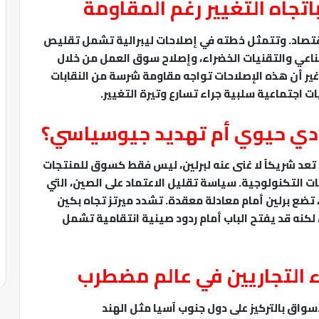
اتجاه التغيير رغم المقاومة
اقتصاد. وتتمثل خطته في إصلاحات ليبرالية تشمل تقليص
اصطناعي والتقنيات الخضراء، وإصلاح سوق العمل من خلال
ير أن هذه الإصلاحات تواجه مقاومة شرسة من النقابات
 اجتماعية سلبية جراء تسارع وتيرة التغيير.
دي حيوي أم تهديد جيوسياسي؟
صادرات الألمانية، تعد شريكاً لا غنى عنه لبرلين، ليس فقط كسوق للمنتجات
ات التكنولوجية. سياسة تقليل الاعتماد على الصين، التي
بة لمخاوف أمنية، تضع برلين أمام معادلة معقدة. تشدد ميرتز تجاه بكين
 لكنه قد يفتح الباب أمام ردود صينية انتقامية تشمل
ء التجاريين في عالم مضطرب
أسواق بالتركيز على دول جنوب آسيا مثل الهند