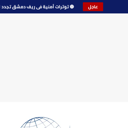
عاجل
🔵
توترات أمنية في ريف دمشق تج