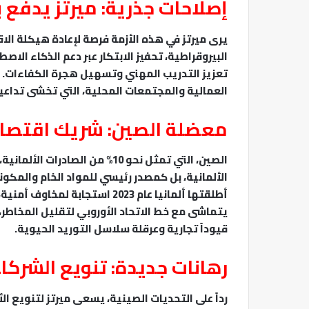
إصلاحات جذرية: ميرتز يدفع ب
يرى ميرتز في هذه الأزمة فرصة لإعادة هيكلة ال
البيروقراطية، تحفيز الابتكار عبر دعم الذكاء ال
تعزيز التدريب المهني وتسهيل هجرة الكفاءات. غ
العمالية والمجتمعات المحلية، التي تخشى تداعيات
معضلة الصين: شريك اقتصا
الصين، التي تمثل نحو 10% من ال
الألمانية، بل كمصدر رئيسي للمواد الخام والمكون
أطلقتها ألمانيا عام 2023 استجا
يتماشى مع خط الاتحاد الأوروبي لتقليل المخاطر،
قيوداً تجارية وعرقلة سلاسل التوريد الحيوية.
رهانات جديدة: تنويع الشركا
رداً على التحديات الصينية، يسعى ميرتز لتنويع ال