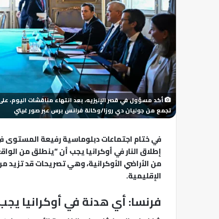
أكد مسؤول في قصر الإليزيه، بعد انتهاء مناقشات اليوم، على الب
تجمع من جوليان دي روزا/وكالة فرانس برس عبر صور غيتي
في ختام اجتماعات دبلوماسية رفيعة المستوى في 
إطلاق النار في أوكرانيا يجب أن “ينطلق من الواق
من الأراضي الأوكرانية، وهي تصريحات قد تزيد
الإقليمية.
فرنسا: أي هدنة في أوكرانيا يجب