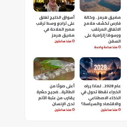
مضيق هرمز.. وكالة
أسواق الخليج تغلق
فارس تكشف ملامح
على تراجع وسط ترقب
الاتفاق المرتقب
مصير الملاحة في
ورسومًا إلزامية على
مضيق هرمز
السفن
منذ ساعتين
منذ ساعة واحدة
عام 2028.. لماذا يراه
أعلى صوتًا من
الخبراء نقطة تحول في
الطائرة.. ضجيج حشرة
الذكاء الاصطناعي
يقترب من عتبة الألم
والاقتصاد والسياسة؟
لدى الإنسان
منذ ساعتين
منذ ساعتين