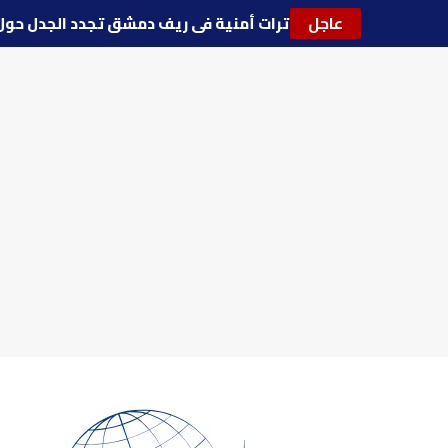
عاجل
🔵
توترات أمنية في ريف دمشق تجدد الجدل