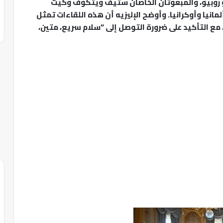
كو روبيو، والمبعوثان الخاصان ستيف ويتكوف وكيث
انيا وأوكرانيا. وأوضح الإليزيه أن هذه اللقاءات تمثل
 مع التأكيد على ضرورة التوصل إلى “سلام سريع، متين،