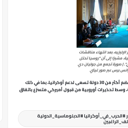
لإليزيه، بعد انتهاء مناقشات
ية، مشيرًا إلى أن “روسيا تحتل
اضي”. | صورة تجمع من جوليان دي
رانس برس عبر صور غيتي
فرنسا وبريطانيا تقودان “تحالف الراغبين”، الذي يضم أكثر من 30 دولة تسعى لدعم أوكرانيا، بما في ذلك
 وسط تحذيرات أوروبية من قبول أميركي متسرّع باتفاق
 #الحرب_في_أوكرانيا #الدبلوماسية_الدولية
لف_الراغبين