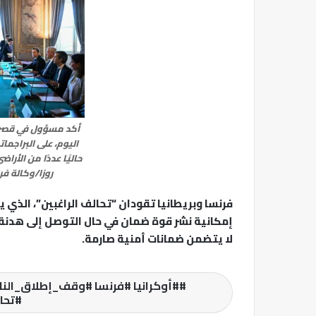
أكد مسؤول في قصر ا
اليوم، على البراجمات
حاليًا عددًا من الأر
روزا/وكالة ف
إمكانية نشر قوة ضمان في حال التوصل إلى هدنة،
لا يتضمن ضمانات أمنية صارمة.
#أوكرانيا #فرنسا #وقف_إطلاق_النار
#تحا