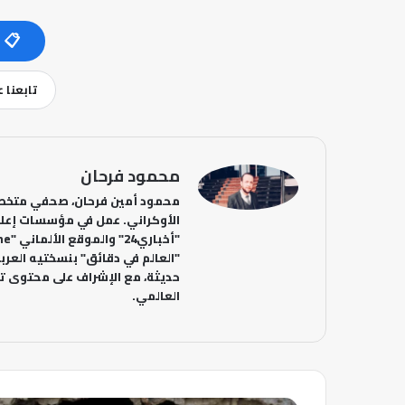
📋 
تابعنا 
محمود فرحان
محمود أمين فرحان، صحفي متخصص
الأوكراني. عمل في مؤسسات إعلا
"العالم في دقائق" بنسختيه العربي
حديثة، مع الإشراف على محتوى تح
العالمي.