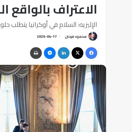
الاعتراف بالواقع ا
الإليزيه: السلام في أوكرانيا يتطلب حل
محمود فرحان
2025-04-17
فيسبوك
‫X
لينكدإن
ماسنجر
طباعة