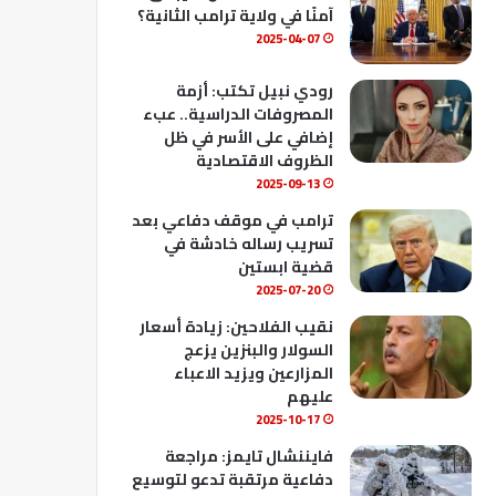
ك
u
ب
آمنًا في ولاية ترامب الثانية؟
b
2025-04-07
e
رودي نبيل تكتب: أزمة
المصروفات الدراسية.. عبء
إضافي على الأسر في ظل
الظروف الاقتصادية
2025-09-13
ترامب في موقف دفاعي بعد
تسريب رساله خادشة في
قضية ابستين
2025-07-20
نقيب الفلاحين: زيادة أسعار
السولار والبنزين يزعج
المزارعين ويزيد الاعباء
عليهم
2025-10-17
فايننشال تايمز: مراجعة
دفاعية مرتقبة تدعو لتوسيع