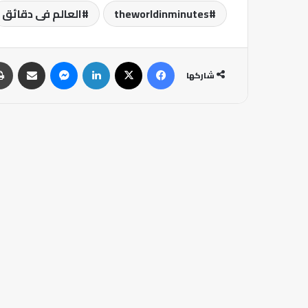
theworldinminutes
العالم فى دقائق
فيسبوك
‫X
لينكدإن
ماسنجر
مشاركة عبر البريد
شاركها