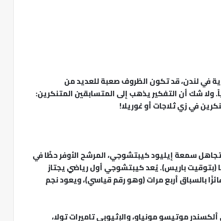
رارة تصل إلى نحو -5 درجات مئوية في لندن، قد تكون الظروف صعبة للعديد من
اً. ولا شك أن التفكير يذهب إلى المتسابقين المتنكرين:
رين في زي ثلاجات أو غوريلا!
 تجاهل سمعة إيليود كيبتشوجي، المرشح الأوفر حظًا في
ال، الذي سينطلق في الساعة 9:35 صباحًا (بتوقيت باريس). يُعد كيبتشوجي أول رياضي يجتاز
لماراثون في أقل من ساعتين (عام 2019) وفائزًا بالسباق أربع مرات (وهو رقم قياسي)، ويعود نجم
ألكسندر موتيسو مونياو، والإثيوبي تاميرات تولا،