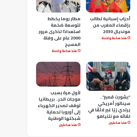
أحزاب إسبانية تطالب
مطار روما يخطط
بإقصاء المغرب من
لتوسعة ضخمة
مونديال 2030
استعدادًا لذكرى مرور
2000 عام على وفاة
منذ ساعة واحدة
المسيح
منذ ساعة واحدة
لأول مرة بسبب
“بشورت قصير”..
موجات الحر.. بريطانيا
سيناتور أمريكي
توقف تصدير الكهرباء
يرتدي زيًا غير لائقًا في
إلى أوروبا لحماية
لقائه مع نتنياهو
شبكتها الوطنية
منذ ساعتين
منذ ساعتين