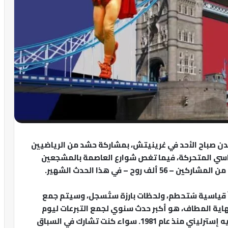
دن صباح الأحد في غرينيتش، بمشاركة حشد من الرياضيين
كراسي المتحركة، فيما تغص شوارع العاصمة بالمشجعين
ً قياسية سُتحطم، ولحظات بارزة ستُسجل، وسيتم جمع
هاية المطاف، هو أكبر حدث سنوي لجمع التبرعات ليوم
واحد في العالم، حيث تم جمع أكثر من 1.3 مليار جنيه إسترليني منذ عام 1981. سواء كنت تشارك في السباق