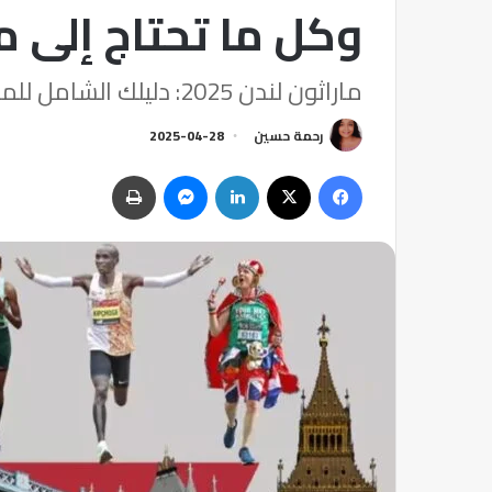
وكل ما تحتاج إلى 
ماراثون لندن 2025: دليلك الشامل للمسار والعدائين."
رحمة حسين
2025-04-28
فيسبوك
‫X
لينكدإن
ماسنجر
طباعة