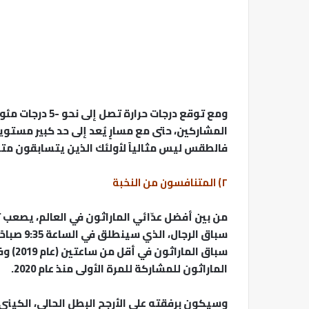
ومع توقع درجات ح
المشاركين، حتى مع مسارٍ يُعد إلى حد كبير مستوي
فالطقس ليس مثالياً لأولئك الذين يتسابقون متنك
٢) المتنافسون من النخبة
من بين أفضل عدّائي الماراثون في العالم، يصعب
سباق الرج
سباق ا
الماراثون للمشاركة للمرة الأولى منذ عام 2020.
وسيكون برفقته على الأرجح البطل الحالي، الكيني 