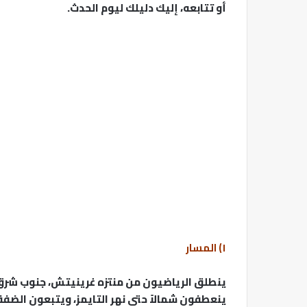
أو تتابعه، إليك دليلك ليوم الحدث.
١) المسار
ينطلق الرياضيون من منتزه غرينيتش، جنوب شرق ل
ينعطفون شمالاً حتى نهر التايمز، ويتبعون الضفة