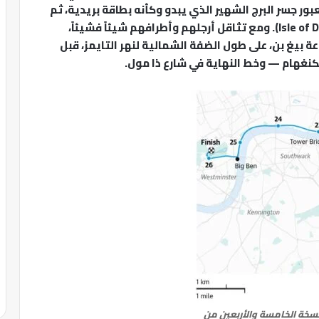
بور جسر البرج الشهير الذي يبدو وكأنه بطاقة بريدية، ثم
يتجهون مرة أخرى شرقاً نحو “جزيرة الكلاب” (Isle of Dogs). ومع تثاقل أرجلهم وأطرافهم شيئاً فشيئاً،
بيغ بن، على طول الضفة الشمالية لنهر التايمز، قبل
كنغهام — وخط النهاية في شارع ذا مول.
نسخة الخامسة والأربعين من