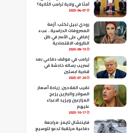
ك
u
ب
آمنًا في ولاية ترامب الثانية؟
b
2025-04-07
e
رودي نبيل تكتب: أزمة
المصروفات الدراسية.. عبء
إضافي على الأسر في ظل
الظروف الاقتصادية
2025-09-13
ترامب في موقف دفاعي بعد
تسريب رساله خادشة في
قضية ابستين
2025-07-20
نقيب الفلاحين: زيادة أسعار
السولار والبنزين يزعج
المزارعين ويزيد الاعباء
عليهم
2025-10-17
فايننشال تايمز: مراجعة
دفاعية مرتقبة تدعو لتوسيع