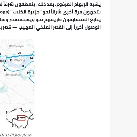
يشبه الإبهام المرفوع. بعد ذلك، ينعطفون شرقاً لع
يتابع المتسابقون طريقهم نحو ويستمنستر وساعة 
الوصول أخيراً إلى القصر الملكي المهيب — قصر ب
مسار يوم الأحد لل