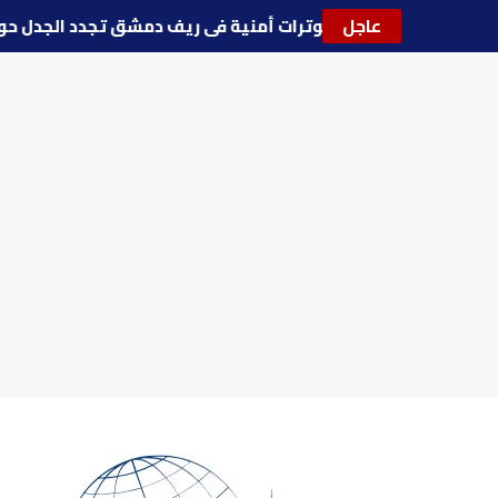
عاجل
🔵
توترات أمنية في ريف دمشق تجدد الجدل