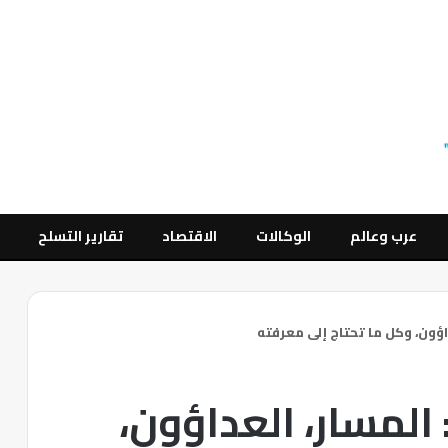
عرب وعالم
الوكالات
الاقتصاد
تقارير التسلح
اراثون لندن 2025: المسار، العداؤون،