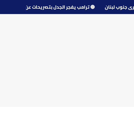
حو قرى جنوب لبنان
🔵
ترامب يفجر الجدل بتصريحات عن مفاوض