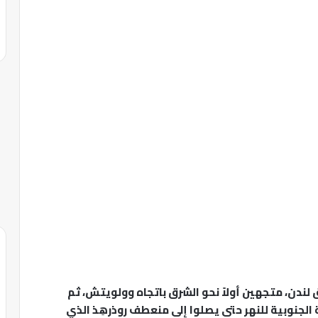
ندن، متجهين أولاً نحو الشرق باتجاه وولويتش، ثم
 الجنوبية للنهر حتى يصلوا إلى منعطف روذرهِذ الذي