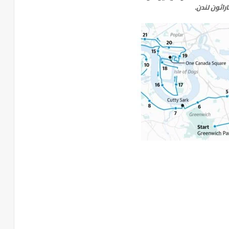
راثون لندن.