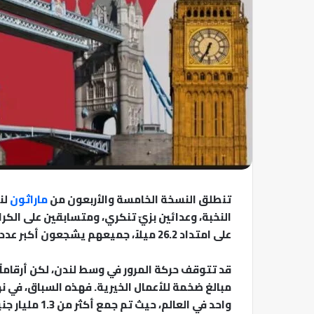
تنطلق النسخة الخامسة والأربعون من
ماراثون
لن
النخبة، وعدائين بزيّ تنكري، ومتسابقين على ال
على امتداد 26.2 ميلاً، جميعهم يشجعون أكبر عدد من المشاركين – 56 ألف روح – في هذا الحدث الشهير.
قد تتوقف حركة المرور في وسط لندن، لكن أرقاما
مبالغ ضخمة للأعمال الخيرية. فهذه السباق، في ن