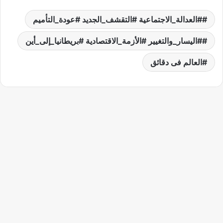
#العدالة_الاجتماعية #التقشف_الجديد #عودة_التأميم
#اليسار_والتغيير #الأزمة_الاقتصادية #بريطانيا_إلى_أين
العالم فى دقائق