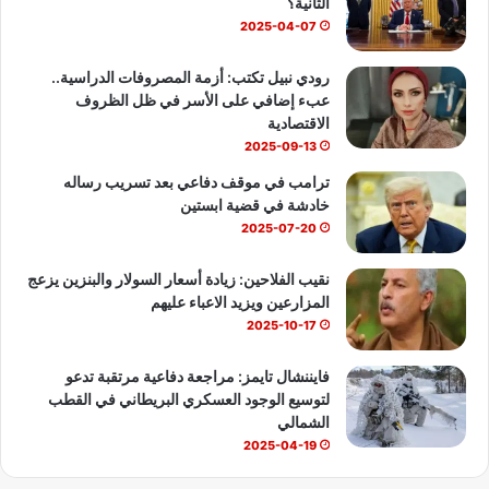
الثانية؟
ك
u
ب
2025-04-07
b
رودي نبيل تكتب: أزمة المصروفات الدراسية..
عبء إضافي على الأسر في ظل الظروف
e
الاقتصادية
2025-09-13
ترامب في موقف دفاعي بعد تسريب رساله
خادشة في قضية ابستين
2025-07-20
نقيب الفلاحين: زيادة أسعار السولار والبنزين يزعج
المزارعين ويزيد الاعباء عليهم
2025-10-17
فايننشال تايمز: مراجعة دفاعية مرتقبة تدعو
لتوسيع الوجود العسكري البريطاني في القطب
الشمالي
2025-04-19