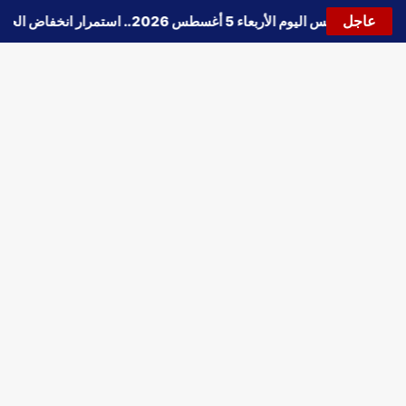
عاجل
🔵
حالة الطقس اليوم الأربعاء 5 أغسطس 2026.. استمرار انخفاض الحرارة وتحذيرات من الشبورة واضطراب الملاحة