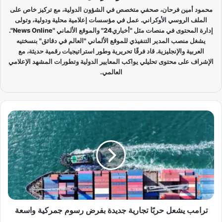
محمود أمين فرحان، صحفي متخصص في الشؤون الدولية، مع تركيز خاص على
الملف الروسي الأوكراني. عمل في مؤسسات إعلامية محلية ودولية، وتولى
إدارة المحتوى في منصات مثل "أخباري24" والموقع الألماني "News Online".
يشغل منصب المدير التنفيذي للموقع الألماني "العالم في دقائق" بنسختيه
العربية والإنجليزية. قاد فرقًا تحريرية وطور استراتيجيات رقمية حديثة، مع
الإشراف على محتوى تحليلي يواكب المعايير الدولية وتطورات المشهد الإعلامي
العالمي.
ت
ر
ا
م
ب
ي
ش
ع
ل
ح
ترامب يشعل حربًا تجارية جديدة بفرض رسوم جمركية واسعة
ر