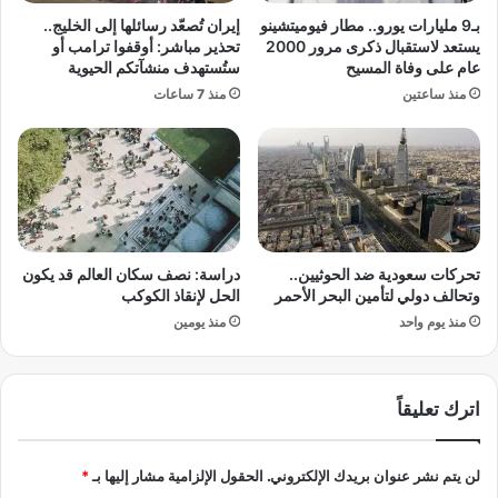
ج
ش
بـ9 مليارات يورو.. مطار فيوميتشينو
إيران تُصعّد رسائلها إلى الخليج..
م
ك
يستعد لاستقبال ذكرى مرور 2000
تحذير مباشر: أوقفوا ترامب أو
ر
ل
عام على وفاة المسيح
ستُستهدف منشآتكم الحيوية
ك
ع
منذ ساعتين
منذ 7 ساعات
ي
ب
ة
ئً
و
ا
ا
ع
س
ل
ع
ى
ة
ا
ل
تحركات سعودية ضد الحوثيين..
دراسة: نصف سكان العالم قد يكون
ج
وتحالف دولي لتأمين البحر الأحمر
الحل لإنقاذ الكوكب
م
منذ يوم واحد
منذ يومين
ه
و
ر
اترك تعليقاً
ي
ي
ن
لن يتم نشر عنوان بريدك الإلكتروني.
الحقول الإلزامية مشار إليها بـ
*
؟