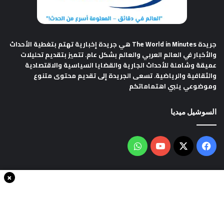
جريدة The World in Minutes
هي جريدة إخبارية تهتم بتغطية الأحداث
والأخبار في العالم العربي والعالم بشكل عام. تتميز بتقديم تحليلات
عميقة وشاملة للأحداث الجارية والقضايا السياسية والاقتصادية
والثقافية والرياضية. تسعى الجريدة إلى تقديم محتوى متنوع
وموضوعي يلبي اهتماماتكم
السوشيل ميديا
فيسبوك
‫X
‫YouTube
واتساب
×
سياسة الخصوصية
من نحن
اتصل بنا
انضم الينا