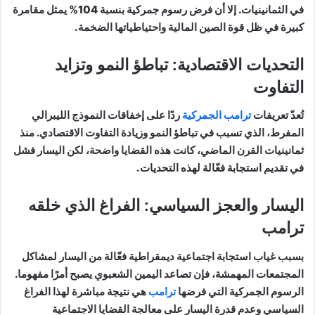
في الثمانينيات. إلا أن فرض رسوم جمركية بنسبة 104% يمثل مقامرة
كبيرة في ظل قوة الصين المالية واحتياطياتها الضخمة.
التحديات الاقتصادية: تباطؤ النمو وتزايد
التفاوت
تُعدّ تعريفات
ترامب الجمركية
ردًا على إخفاقات النموذج الليبرالي
المفرط، الذي تسبب في تباطؤ النمو وزيادة التفاوت الاقتصادي. منذ
ثمانينيات القرن الماضي، كانت هذه القضايا واضحة، لكن اليسار فشل
في تقديم استجابة فعّالة لهذه التحديات.
اليسار والعجز السياسي: الفراغ الذي خلقه
ترامب
بسبب غياب استجابة اجتماعية ديمقراطية فعّالة من اليسار لمشاكل
المجتمعات المهمشة، فإن تصاعد اليمين الشعبوي يصبح أمرًا مفهوما.
الرسوم الجمركية التي فرضها
ترامب
هي نتيجة مباشرة لهذا الفراغ
السياسي وعدم قدرة اليسار على معالجة القضايا الاجتماعية