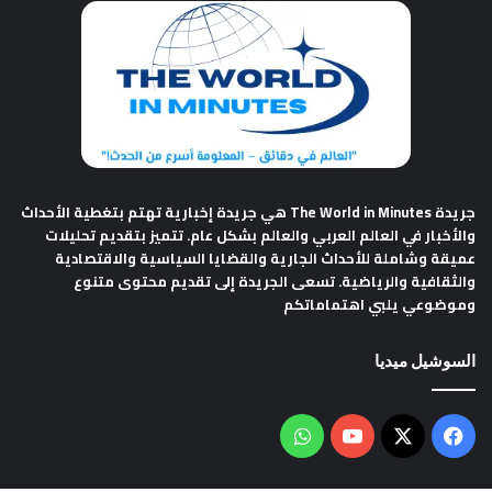
جريدة The World in Minutes
هي جريدة إخبارية تهتم بتغطية الأحداث
والأخبار في العالم العربي والعالم بشكل عام. تتميز بتقديم تحليلات
عميقة وشاملة للأحداث الجارية والقضايا السياسية والاقتصادية
والثقافية والرياضية. تسعى الجريدة إلى تقديم محتوى متنوع
وموضوعي يلبي اهتماماتكم
السوشيل ميديا
فيسبوك
‫X
‫YouTube
واتساب