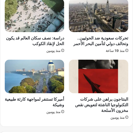
ج
خ
م
ل
ر
ح
ك
ي
ي
ز
ة
ا
تحركات سعودية ضد الحوثيين..
دراسة: نصف سكان العالم قد يكون
.
ل
وتحالف دولي لتأمين البحر الأحمر
الحل لإنقاذ الكوكب
.
ت
منذ 19 ساعة
منذ يومين
.
ن
و
ف
إ
ي
ش
ذ
ا
ا
ر
ع
ا
ت
ت
ب
البنتاجون يراهن على شركات
أميركا تستنفر لمواجهة كارثة طبيعية
إ
ا
التكنولوجيا الناشئة لتعويض نقص
وشيكة
ل
ر
مخزون الأسلحة
منذ يومين
ى
اً
منذ يومين
ا
م
ن
ن