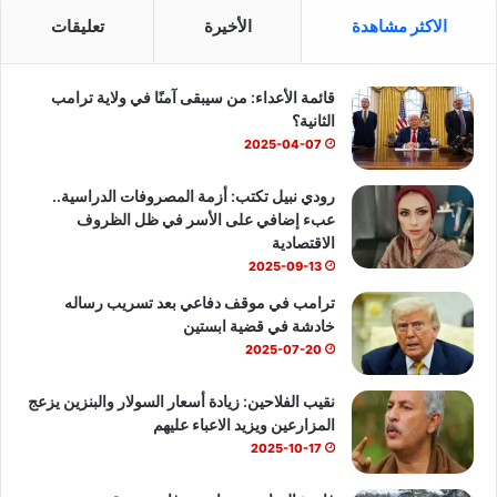
س
o
ت
الاكثر مشاهدة
الأخيرة
تعليقات
ب
u
س
قائمة الأعداء: من سيبقى آمنًا في ولاية ترامب
و
T
ا
الثانية؟
ك
u
ب
2025-04-07
b
رودي نبيل تكتب: أزمة المصروفات الدراسية..
عبء إضافي على الأسر في ظل الظروف
e
الاقتصادية
2025-09-13
ترامب في موقف دفاعي بعد تسريب رساله
خادشة في قضية ابستين
2025-07-20
نقيب الفلاحين: زيادة أسعار السولار والبنزين يزعج
المزارعين ويزيد الاعباء عليهم
2025-10-17