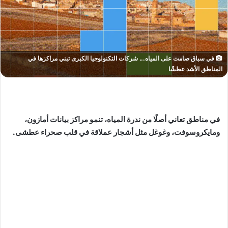
في سباق صامت على المياه... شركات التكنولوجيا الكبرى تبني مراكزها في
المناطق الأشد عطشًا
في مناطق تعاني أصلًا من ندرة المياه، تنمو مراكز بيانات أمازون،
ومايكروسوفت، وغوغل مثل أشجار عملاقة في قلب صحراء عطشى.