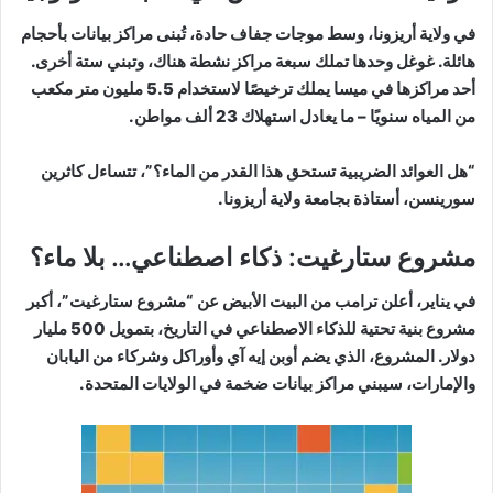
في ولاية أريزونا، وسط موجات جفاف حادة، تُبنى مراكز بيانات بأحجام
هائلة. غوغل وحدها تملك سبعة مراكز نشطة هناك، وتبني ستة أخرى.
أحد مراكزها في ميسا يملك ترخيصًا لاستخدام 5.5 مليون متر مكعب
من المياه سنويًا – ما يعادل استهلاك 23 ألف مواطن.
“هل العوائد الضريبية تستحق هذا القدر من الماء؟”، تتساءل كاثرين
سورينسن، أستاذة بجامعة ولاية أريزونا.
مشروع ستارغيت: ذكاء اصطناعي… بلا ماء؟
في يناير، أعلن ترامب من البيت الأبيض عن “مشروع ستارغيت”، أكبر
مشروع بنية تحتية للذكاء الاصطناعي في التاريخ، بتمويل 500 مليار
دولار. المشروع، الذي يضم أوبن إيه آي وأوراكل وشركاء من اليابان
والإمارات، سيبني مراكز بيانات ضخمة في الولايات المتحدة.