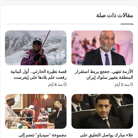
ل
ة
ى
ج
مقالات ذات صلة
ك
د
ل
ي
م
د
ن
ة
ي
م
ر
ن
ف
ا
ض
ل
ا
ر
الأزمة تنتهي..جعجع يربط استقرار
قصة نظيرة الحارثي.. أول عُمانية
ل
س
المنطقة بتغيير سلوك إيران
رفعت علم بلادها على إيفرست
ر
و
منذ 3 أيام
منذ 4 أيام
ح
م
ي
ا
ل
ل
م
ج
ن
م
ا
ر
ل
ك
ب
ي
علاء مبارك يواصل التعليق على
مجموعة “سيدياو” تنضم إلى
ل