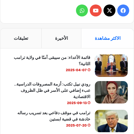
ف
و
ي
X
Y
ا
س
o
ت
الاكثر مشاهدة
الأخيرة
تعليقات
ب
u
س
قائمة الأعداء: من سيبقى آمنًا في ولاية ترامب
و
T
ا
الثانية؟
ك
u
ب
2025-04-07
b
رودي نبيل تكتب: أزمة المصروفات الدراسية..
عبء إضافي على الأسر في ظل الظروف
e
الاقتصادية
2025-09-13
ترامب في موقف دفاعي بعد تسريب رساله
خادشة في قضية ابستين
2025-07-20