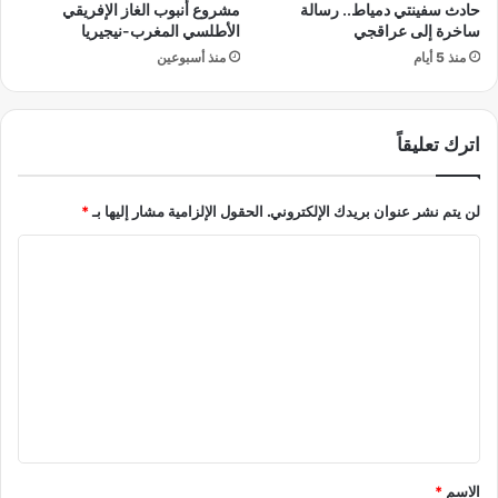
ة
حادث سفينتي دمياط.. رسالة
مشروع أنبوب الغاز الإفريقي
ا
.
ساخرة إلى عراقجي
الأطلسي المغرب-نيجيريا
د
.
منذ 5 أيام
منذ أسبوعين
.
و
إ
ش
اترك تعليقاً
ا
ر
لن يتم نشر عنوان بريدك الإلكتروني.
الحقول الإلزامية مشار إليها بـ
*
ا
ت
ا
إ
ل
ل
ى
ت
ا
ع
ن
ف
ل
ت
ي
ا
ح
ق
ع
*
الاسم
*
ل