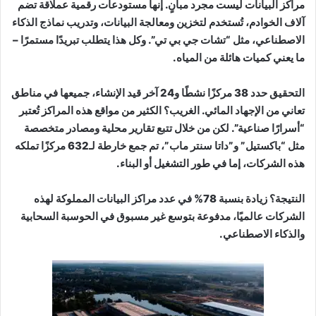
مراكز البيانات ليست مجرد مبانٍ. إنها مستودعات رقمية عملاقة تضم
آلاف الخوادم، تُستخدم لتخزين ومعالجة البيانات، وتدريب نماذج الذكاء
الاصطناعي، مثل “تشات جي بي تي”. وكل هذا يتطلب تبريدًا مستمرًا –
ما يعني كميات هائلة من المياه.
التحقيق حدد 38 مركزًا نشطًا و24 آخر قيد الإنشاء، جميعها في مناطق
تعاني من الإجهاد المائي. الغريب؟ الكثير من مواقع هذه المراكز تُعتبر
“أسرارًا صناعية”. لكن من خلال تتبع تقارير محلية ومصادر متخصصة
مثل “باكستيل” و”داتا سنتر ماب”، تم جمع خارطة لـ632 مركزًا تملكه
هذه الشركات، إما في طور التشغيل أو البناء.
النتيجة؟ زيادة بنسبة 78% في عدد مراكز البيانات المملوكة لهذه
الشركات عالميًا، مدفوعة بتوسع غير مسبوق في الحوسبة السحابية
والذكاء الاصطناعي.