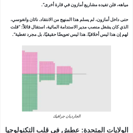
مياهه، فلن تفيده مشاريع أمازون في قارة أخرى”.
حتى داخل أمازون، لم يسلم هذا المنهج من الانتقاد. ناثان وانغوسي،
الذي كان يشغل منصب مدير الاستدامة المائية، استقال قائلاً: “قلت
لهم إن هذا ليس أخلاقيًا. هذا ليس تعويضًا حقيقيًا، بل مجرد تغطية”.
الجارديان جرافيك
الولايات المتحدة: عطش في قلب التكنولوجيا