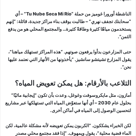
الناشطة أورورا غوميز من حملة “Tu Nube Seca Mi Río” – أي
“سحابتك تجفف نهري” – طالبت بوقف بناء مراكز جديدة، قائلة: “إنهم
يستخدمون مياهًا كثيرة وطاقةً كثيرة… والمجتمع المحلي هو من يدفع
الثمن”.
حتى المزارعون بدأوا يرفعون صوتهم. “هذه المراكز تستهلك مياهنا”،
يقول المزارع تشيتشو سانشيز. “يأخذونها من الأنهار التي نعتمد عليها
نحن”.
التلاعب بالأرقام: هل يمكن تعويض المياه؟
أمازون، مثل مايكروسوفت وغوغل، وعدت بأن تكون “إيجابية مائيًا”
بحلول عام 2030 – أي أنها ستعوّض المياه التي تستهلكها عبر مشاريع
لتحسين الوصول إلى المياه في أماكن أخرى.
لكن الخبراء يشككون. “الكربون يمكن تعويضه لأنه مشكلة عالمية، لكن
الماء قضية محلية”، يقول ويمهوف. “إذا فقد مجتمع محلي مصدر