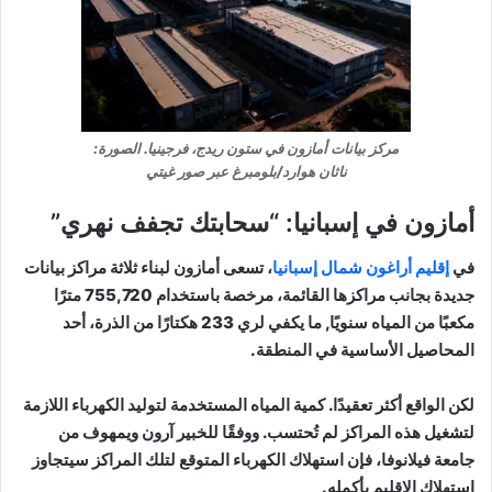
مركز بيانات أمازون في ستون ريدج، فرجينيا. الصورة:
ناثان هوارد/بلومبرغ عبر صور غيتي
أمازون في إسبانيا: “سحابتك تجفف نهري”
في
إقليم أراغون شمال إسبانيا
، تسعى أمازون لبناء ثلاثة مراكز بيانات
جديدة بجانب مراكزها القائمة، مرخصة باستخدام 755,720 مترًا
مكعبًا من المياه سنويًا, ما يكفي لري 233 هكتارًا من الذرة، أحد
المحاصيل الأساسية في المنطقة.
لكن الواقع أكثر تعقيدًا. كمية المياه المستخدمة لتوليد الكهرباء اللازمة
لتشغيل هذه المراكز لم تُحتسب. ووفقًا للخبير آرون ويمهوف من
جامعة فيلانوفا، فإن استهلاك الكهرباء المتوقع لتلك المراكز سيتجاوز
استهلاك الإقليم بأكمله.