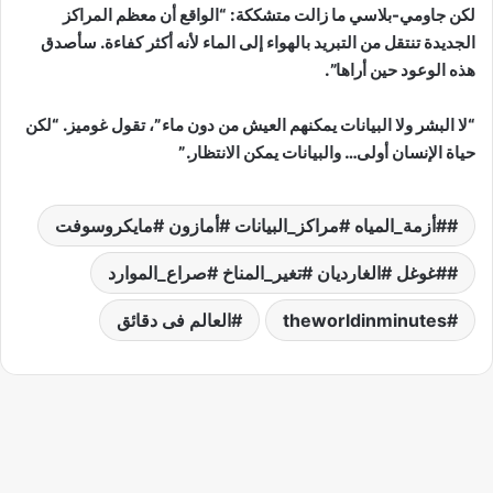
لكن جاومي-بلاسي ما زالت متشككة: “الواقع أن معظم المراكز
الجديدة تنتقل من التبريد بالهواء إلى الماء لأنه أكثر كفاءة. سأصدق
هذه الوعود حين أراها”.
“لا البشر ولا البيانات يمكنهم العيش من دون ماء”، تقول غوميز. “لكن
حياة الإنسان أولى… والبيانات يمكن الانتظار.”
#أزمة_المياه #مراكز_البيانات #أمازون #مايكروسوفت
#غوغل #الغارديان #تغير_المناخ #صراع_الموارد
theworldinminutes
العالم فى دقائق