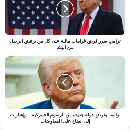
م
ب
ي
ق
ر
ر
ف
ترامب يقرر فرض غرامات مالية على كل من يرفض الرحيل
ر
من البلاد
ض
غ
ت
ر
ر
ا
ا
م
م
ا
ب
ت
ي
م
ف
ا
ر
ل
ض
ي
ج
ترامب يفرض جولة جديدة من الرسوم الجمركية... وإشارات
ة
و
إلى انفتاح على المفاوضات
ع
ل