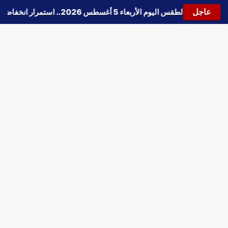
عاجل
🔵
حالة الطقس اليوم الأربعاء 5 أغسطس 2026.. استمرار انخفاض الحرارة وتحذيرات من الشبورة واضطراب الملاحة