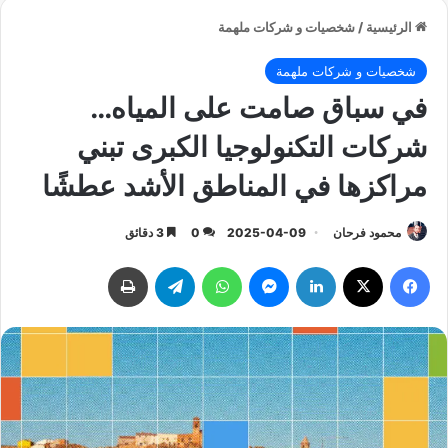
الرئيسية
/
شخصيات و شركات ملهمة
شخصيات و شركات ملهمة
في سباق صامت على المياه…
شركات التكنولوجيا الكبرى تبني
مراكزها في المناطق الأشد عطشًا
محمود فرحان
2025-04-09
0
3 دقائق
فيسبوك
‫X
لينكدإن
ماسنجر
واتساب
تيلقرام
طباعة