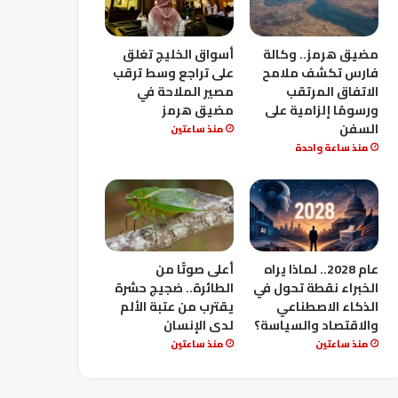
مضيق هرمز.. وكالة
أسواق الخليج تغلق
فارس تكشف ملامح
على تراجع وسط ترقب
الاتفاق المرتقب
مصير الملاحة في
ورسومًا إلزامية على
مضيق هرمز
السفن
منذ ساعتين
منذ ساعة واحدة
عام 2028.. لماذا يراه
أعلى صوتًا من
الخبراء نقطة تحول في
الطائرة.. ضجيج حشرة
الذكاء الاصطناعي
يقترب من عتبة الألم
والاقتصاد والسياسة؟
لدى الإنسان
منذ ساعتين
منذ ساعتين