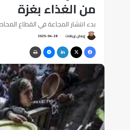
من الغذاء بغزة
بدء انتشار المجاعة في القطاع المحاص
إيمان زريقات
2025-04-28
فيسبوك
‫X
لينكدإن
ماسنجر
طباعة