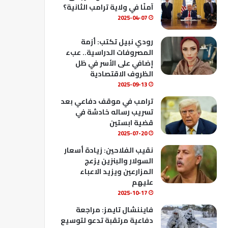
ك
u
ب
آمنًا في ولاية ترامب الثانية؟
b
2025-04-07
e
رودي نبيل تكتب: أزمة
المصروفات الدراسية.. عبء
إضافي على الأسر في ظل
الظروف الاقتصادية
2025-09-13
ترامب في موقف دفاعي بعد
تسريب رساله خادشة في
قضية ابستين
2025-07-20
نقيب الفلاحين: زيادة أسعار
السولار والبنزين يزعج
المزارعين ويزيد الاعباء
عليهم
2025-10-17
فايننشال تايمز: مراجعة
دفاعية مرتقبة تدعو لتوسيع