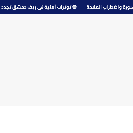
🔵
توترات أمنية في ريف دمشق تجد