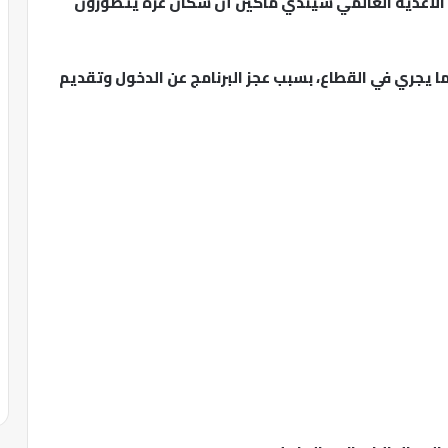
 الأغذية العالمي سيندي ماكين أن سكان غزة يتضورون
ا يجري في القطاع، بسبب عجز البرنامج عن الدخول وتقديم