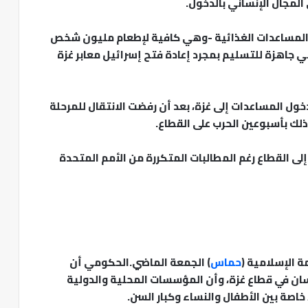
المجال الإنساني بالدخول.
 وضع أكثر من 116 ألف طن من المساعدات الغذائية -وهي كافية لإطعام مليون شخص
دات، وهي جاهزة للتسليم بمجرد إعادة فتح إسرائيل معابر غزة
ول المساعدات إلى غزة، بعد أن رفضت الانتقال للمرحلة
ذلك بأسبوعين الحرب على القطاع.
لى القطاع رغم المطالبات المتكررة من الأمم المتحدة
ة الإسلامية (
حماس
) الجمعة الماضي.الحكومي أن
ذائي يهدد أكثر من 2.4 مليون إنسان في قطاع غزة، وأن المؤسسات المحلية والدولية
اصة بين الأطفال والنساء وكبار السن.