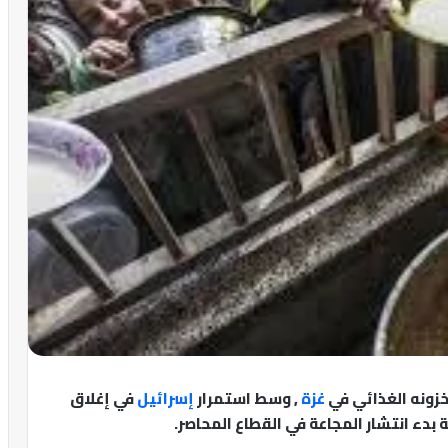
مخزونه الغذائي في
غزة
, وسط استمرار
إسرائيل
في إغلاق