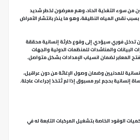
يزيد على 65 ألف طفل يعانون من سوء التغذية الحاد، وهم معرضون لخطر شديد
بسبب نقص المياه النظيفة، وهو ما ينذر بانتشار الأمراض
ون تدخل فوري سيؤدي إلى وقوع كارثة إنسانية محققة
رات البيانات والمناشدات للمنظمات الدولية والجهات
فتح المعابر لضمان انسياب الإمدادات بشكل متواصل.
نسانية للمدنيين وضمان وصول الإغاثة من دون عراقيل،
ة إنسانية بحجم غير مسبوق إذا لم تُتخذ إجراءات عاجلة.
كميات الوقود الخاصة بتشغيل المركبات التابعة له في