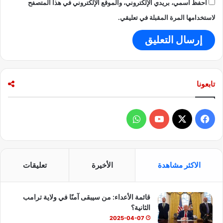
احفظ اسمي، بريدي الإلكتروني، والموقع الإلكتروني في هذا المتصفح
ك
ا
لاستخدامها المرة المقبلة في تعليقي.
ت
م
ا
ل
ي
ه
تابعونا
ك
ب
ر
ف
و
ي
ي
X
Y
ا
س
o
ت
الاكثر مشاهدة
الأخيرة
تعليقات
ب
u
س
قائمة الأعداء: من سيبقى آمنًا في ولاية ترامب
و
T
ا
الثانية؟
ك
u
ب
2025-04-07