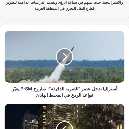
والاستراتيجية، حيث تسهم في صياغة الرؤى وتقديم الدراسات الداعمة لتطوير
قطاع النقل البحري في المنطقة العربية
أ
س
ت
ر
ا
ل
ي
ا
ت
د
أستراليا تدخل عصر "الضربة الدقيقة": صاروخ PrSM يغيّر
خ
قواعد الردع في المحيط الهادئ
ل
ع
ا
ص
ط
ر
ل
"
ا