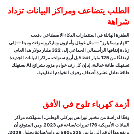
الطلب يتضاعف ومراكز البيانات تزداد
شراهة
الطفرة الهائلة في استثمارات الذكاء الاصطناعي دفعت
“الهايبرسكيلرز” — مثل غوغل وأمازون ومايكروسوفت وميتا — إلى
زيادة إنفاقها الرأسمالي الجماعي إلى 322 مليار دولار هذا العام،
ارتفاعًا من 125 مليار فقط قبل أربع سنوات. مراكز البيانات الجديدة
تستهلك طاقة خيالية، إذ إن كل رف خوادم مزود بشرائح AI يستهلك
طاقة تعادل عشرة أضعاف رفوف الخوادم التقليدية.
أزمة كهرباء تلوح في الأفق
وفقًا لدراسة من مختبر لورانس بيركلي الوطني، استهلكت مراكز
البيانات الأمريكية 176 تيروات/ساعة في 2023. ومن المتوقع أن
يرتفع هذا الرقم إلى ما بين 325 و580 تيروات/ساعة بحلول 2028،