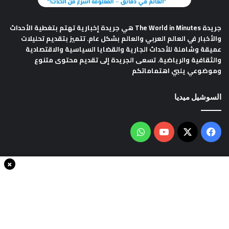
جريدة The World in Minutes
هي جريدة إخبارية تهتم بتغطية الأحداث
والأخبار في العالم العربي والعالم بشكل عام. تتميز بتقديم تحليلات
عميقة وشاملة للأحداث الجارية والقضايا السياسية والاقتصادية
والثقافية والرياضية. تسعى الجريدة إلى تقديم محتوى متنوع
وموضوعي يلبي اهتماماتكم
السوشيل ميديا
فيسبوك
‫X
‫YouTube
واتساب
×
سياسة الخصوصية
من نحن
اتصل بنا
انضم الينا