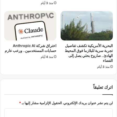
منذ 3 أيام
S
أ
M
ر
ي
ب
غ
ع
يّ
ه
ر
أ
ق
ش
و
خ
البحرية الأمريكية تكشف تفاصيل
اختراق شركة Anthropic AI
ا
ا
تجربة سرية للبلازما فوق المحيط
حسابات المستخدمين.. ورعب عارم
ع
ص
الهادئ.. صاروخ بحثي يصل إلى
منذ 4 أيام
د
د
الفضاء
ا
ا
منذ 3 أيام
ل
خ
ر
ل
د
ن
اترك تعليقاً
ع
ا
ف
ط
ي
ح
لن يتم نشر عنوان بريدك الإلكتروني.
الحقول الإلزامية مشار إليها بـ
*
ا
ة
ل
س
ا
م
ح