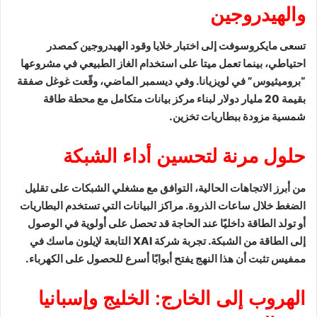
والهيدروجين
تسعى مايكروسوفت إلى اختبار خلايا وقود الهيدروجين كمصدر
احتياطي، بينما تعمل ميتا على استخدام الغاز الطبيعي في مشروعها
“بروميثيوس” في لويزيانا. وفي ديسمبر الماضي، وقّعت غوغل صفقة
بقيمة 20 مليار دولار لبناء مركز بيانات متكامل مع محطة طاقة
شمسية مزودة ببطاريات تخزين.
حلول مرنة لتحسين أداء الشبكة
من أبرز الاتجاهات الحالية، التوافق مع مشغلي الشبكات على تقليل
الضغط خلال ساعات الذروة. مراكز البيانات التي تستخدم البطاريات
أو تولد الطاقة داخليًا عند الحاجة قد تحصل على أولوية في الوصول
إلى الطاقة من الشبكة. تجربة شركة XAI التابعة لإيلون ماسك في
ممفيس تثبت أن هذا النهج يفتح أبوابًا أسرع للحصول على الكهرباء.
الهروب إلى الخارج: الخليج وإسبانيا