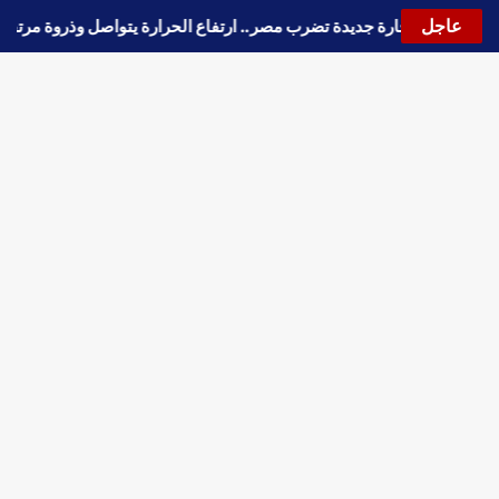
عاجل
🔵
موجة حارة جديدة تضرب مصر.. ارتفاع الحرارة يتواصل وذروة مر