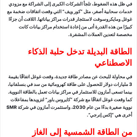
في ظل هذه الضغوط، تلجأ الشركات الكبرى إلى الشراكة مع مزودي
خدمات سحابية أصغر، مثل “كور ويف” التي وقعت اتفاقات ضخمة مع
غوغل ومايكروسوفت لاستئجار قدرات مراكز بياناتها. اللافت أن جزءًا
كبيرًا من هذه القدرة أتى من إعادة استخدام مراكز بيانات كانت
مخصصة لتعدين العملات المشفرة.
الطاقة البديلة تدخل حلبة الذكاء
الاصطناعي
في محاولة للبحث عن مصادر طاقة جديدة، وقعت غوغل اتفاقًا بقيمة
3 مليارات دولار للحصول على طاقة كهرومائية من سد في بنسلفانيا،
بينما تسعى أمازون للاستثمار في مراكز بيانات تعمل بالطاقة النووية.
كما وقعت غوغل اتفاقًا مع شركة “كايروس باور” لتزويدها بمفاعلات
نووية صغيرة بدءًا من عام 2030، واستثمرت أمازون في شركة SMR
أخرى هي “إكس إنرجي”.
من الطاقة الشمسية إلى الغاز