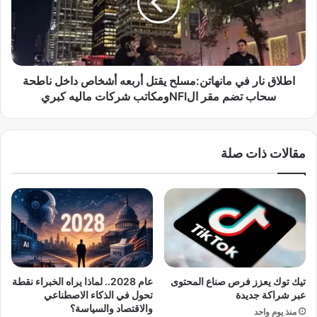
ا
ق
ل
ن
ض
ا
ر
ر
ب
ف
ة
ي
اطلاق نار في مانهاتن:مسلح يقتل أربعه أشخاص داخل ناطحة
ا
م
سحاب تضم مقر الNFIومكاتب شركات ماليه كبري
ل
ا
د
ن
ق
ه
مقالات ذات صلة
ي
ا
ق
ت
ة
ن
"
:
:
م
ص
س
ا
ل
ر
ح
و
ي
تيك توك يعزز فرص صناع المحتوى
عام 2028.. لماذا يراه الخبراء نقطة
خ
ق
عبر شراكة جديدة
تحول في الذكاء الاصطناعي
P
ت
والاقتصاد والسياسة؟
منذ يوم واحد
r
ل