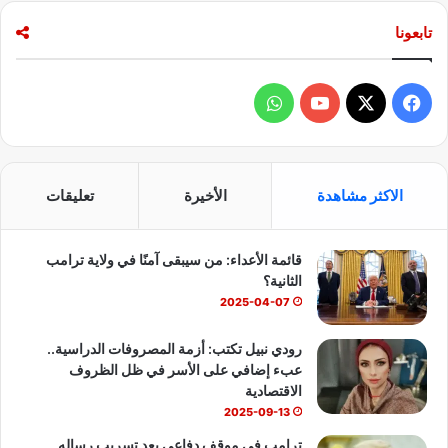
تابعونا
ف
و
ي
X
Y
ا
س
o
ت
الاكثر مشاهدة
الأخيرة
تعليقات
ب
u
س
قائمة الأعداء: من سيبقى آمنًا في ولاية ترامب
و
T
ا
الثانية؟
ك
u
ب
2025-04-07
b
رودي نبيل تكتب: أزمة المصروفات الدراسية..
عبء إضافي على الأسر في ظل الظروف
e
الاقتصادية
2025-09-13
ترامب في موقف دفاعي بعد تسريب رساله