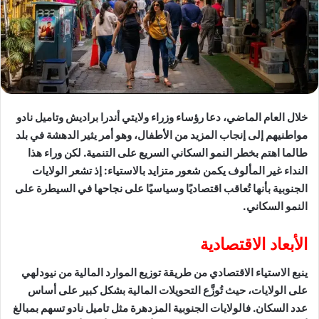
خلال العام الماضي، دعا رؤساء وزراء ولايتي أندرا براديش وتاميل نادو
مواطنيهم إلى إنجاب المزيد من الأطفال، وهو أمر يثير الدهشة في بلد
طالما اهتم بخطر النمو السكاني السريع على التنمية. لكن وراء هذا
النداء غير المألوف يكمن شعور متزايد بالاستياء: إذ تشعر الولايات
الجنوبية بأنها تُعاقب اقتصاديًا وسياسيًا على نجاحها في السيطرة على
النمو السكاني.
الأبعاد الاقتصادية
ينبع الاستياء الاقتصادي من طريقة توزيع الموارد المالية من نيودلهي
على الولايات، حيث تُوزَّع التحويلات المالية بشكل كبير على أساس
عدد السكان. فالولايات الجنوبية المزدهرة مثل تاميل نادو تسهم بمبالغ