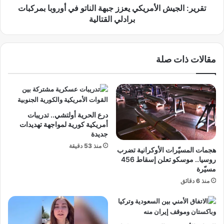
خ
ي
تقرير: الجيش الأمريكي يعزز جبهة الناتو في أوروبا بمركبات
ب
ش
برادلي القتالية
م
ا
ص
ل
ر
أ
مقالات ذات صلة
ا
م
ل
ر
ث
ي
ا
ك
ن
ي
ي
ي
درع الحرية أولتشي.. تدريبات
ي
ع
أمريكية كورية لمواجهة تهديدات
و
ز
جديدة
ا
ز
منذ 53 دقيقة
هجمات المسيّرات الأوكرانية تضرب
ج
ج
روسيا.. موسكو تعلن إسقاط 456
ه
ب
مسيّرة
ت
ه
منذ 6 دقائق
و
ة
ن
ا
س
ل
ا
ن