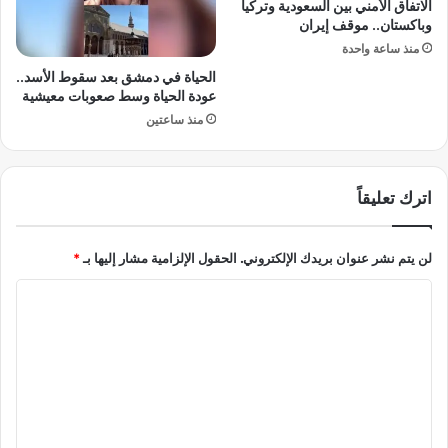
س
الاتفاق الأمني بين السعودية وتركيا
ا
وباكستان.. موقف إيران
ت
ت
ع
و
منذ ساعة واحدة
د
ف
الحياة في دمشق بعد سقوط الأسد..
ا
ي
عودة الحياة وسط صعوبات معيشية
دً
أ
منذ ساعتين
ا
و
ل
ر
ك
و
أ
ب
اترك تعليقاً
س
ا
ا
ب
ل
لن يتم نشر عنوان بريدك الإلكتروني.
الحقول الإلزامية مشار إليها بـ
*
م
ع
ر
ا
ر
ك
ب
ب
ل
ا
ت
ت
ع
ب
ر
ل
ا
ي
د