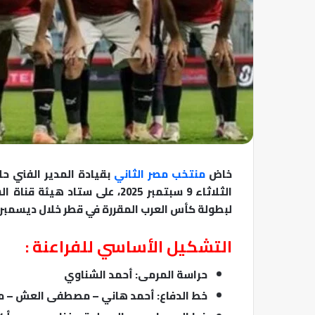
خاض
منتخب مصر الثاني
بقيادة المدير الفني ح
الثلاثاء 9 سبتمبر 2025، على س
لبطولة كأس العرب المقررة في قطر خلال ديسمبر 
التشكيل الأساسي للفراعنة :
حراسة المرمى: أحمد الشناوي
خط الدفاع: أحمد هاني – مصطفى العش – م