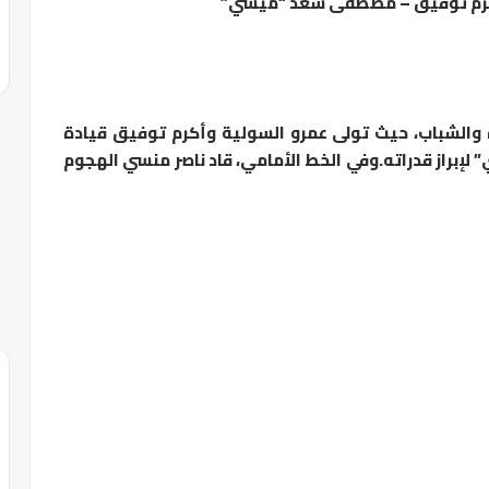
 أكرم توفيق – مصطفى سعد “ميسي”
ة والشباب، حيث تولى عمرو السولية وأكرم توفيق قيادة
براز قدراته.وفي الخط الأمامي، قاد ناصر منسي الهجوم