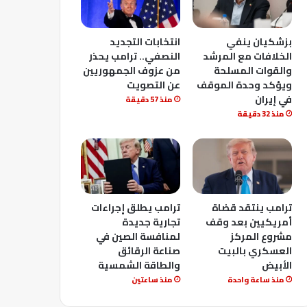
بزشكيان ينفي
انتخابات التجديد
الخلافات مع المرشد
النصفي.. ترامب يحذر
والقوات المسلحة
من عزوف الجمهوريين
ويؤكد وحدة الموقف
عن التصويت
في إيران
منذ 57 دقيقة
منذ 32 دقيقة
ترامب ينتقد قضاة
ترامب يطلق إجراءات
أمريكيين بعد وقف
تجارية جديدة
مشروع المركز
لمنافسة الصين في
العسكري بالبيت
صناعة الرقائق
الأبيض
والطاقة الشمسية
منذ ساعة واحدة
منذ ساعتين