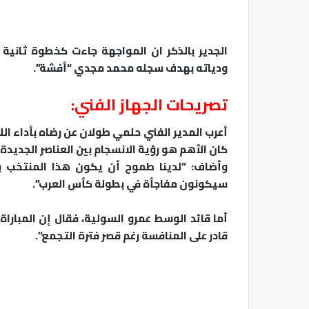
الجدير بالذكر ان المواجهة جاءت كخطوة ثانية ف
ودياته بهدف سجله محمد مجدي “أفشة”.
تصريحات الجهاز الفني:
أعرب المدير الفني حلمي طولان عن رضاه بأداء الل
كان الأهم هو رؤية الانسجام بين العناصر الجديدة
وأضاف: “لدينا طموح أن يكون هذا المنتخب بم
سيكونون مفاجأة في بطولة كأس العرب”.
أما قائد الوسط عمرو السولية، فقال إن المبارا
قادر على المنافسة رغم قصر فترة التجمع”.