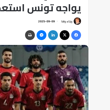
يواجه تونس استعدا
رجاء رضا
2025-09-09
فيسبوك
‫X
لينكدإن
ماسنجر
طباعة