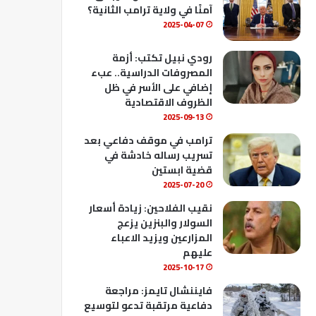
ك
u
ب
آمنًا في ولاية ترامب الثانية؟
b
2025-04-07
e
رودي نبيل تكتب: أزمة
المصروفات الدراسية.. عبء
إضافي على الأسر في ظل
الظروف الاقتصادية
2025-09-13
ترامب في موقف دفاعي بعد
تسريب رساله خادشة في
قضية ابستين
2025-07-20
نقيب الفلاحين: زيادة أسعار
السولار والبنزين يزعج
المزارعين ويزيد الاعباء
عليهم
2025-10-17
فايننشال تايمز: مراجعة
دفاعية مرتقبة تدعو لتوسيع