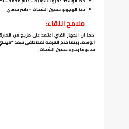
خط الوسط: عمرو السولية – غنام محمد –
خط الهجوم: حسين الشحات – ناصر منسي
ملامح اللقاء:
كما ان الجهاز الفني اعتمد على مزيج من الخبر
الوسط، بينما منح الفرصة لمصطفى سعد “ميسي” لإ
مدعومًا بخبرة حسين الشحات.