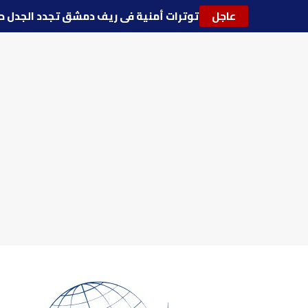
عاجل
🔵
توترات أمنية في ريف دمشق تجدد الج