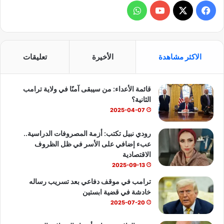
ف
و
ي
X
Y
ا
س
o
ت
الاكثر مشاهدة
الأخيرة
تعليقات
ب
u
س
قائمة الأعداء: من سيبقى آمنًا في ولاية ترامب
و
T
ا
الثانية؟
ك
u
ب
2025-04-07
b
رودي نبيل تكتب: أزمة المصروفات الدراسية..
عبء إضافي على الأسر في ظل الظروف
e
الاقتصادية
2025-09-13
ترامب في موقف دفاعي بعد تسريب رساله
خادشة في قضية ابستين
2025-07-20