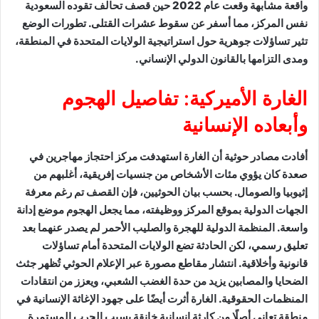
واقعة مشابهة وقعت عام 2022 حين قصف تحالف تقوده السعودية
نفس المركز، مما أسفر عن سقوط عشرات القتلى. تطورات الوضع
تثير تساؤلات جوهرية حول استراتيجية الولايات المتحدة في المنطقة،
ومدى التزامها بالقانون الدولي الإنساني.
الغارة الأميركية: تفاصيل الهجوم
وأبعاده الإنسانية
أفادت مصادر حوثية أن الغارة استهدفت مركز احتجاز مهاجرين في
صعدة كان يؤوي مئات الأشخاص من جنسيات إفريقية، أغلبهم من
إثيوبيا والصومال. بحسب بيان الحوثيين، فإن القصف تم رغم معرفة
الجهات الدولية بموقع المركز ووظيفته، مما يجعل الهجوم موضع إدانة
واسعة. المنظمة الدولية للهجرة والصليب الأحمر لم يصدر عنهما بعد
تعليق رسمي، لكن الحادثة تضع الولايات المتحدة أمام تساؤلات
قانونية وأخلاقية. انتشار مقاطع مصورة عبر الإعلام الحوثي تُظهر جثث
الضحايا والمصابين يزيد من حدة الغضب الشعبي، ويعزز من انتقادات
المنظمات الحقوقية. الغارة أثرت أيضًا على جهود الإغاثة الإنسانية في
منطقة تعاني أصلًا من كارثة إنسانية خانقة بسبب الحرب المستمرة