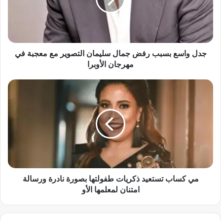
ا
س
ع
ب
س
ب
جدل واسع بسبب رفض جمال سليمان التصوير مع معجبة في
ب
مهرجان الأوبرا
ر
ف
م
ض
ي
ج
ك
م
س
ا
ا
ل
ب
س
ت
ل
س
ي
ت
م
ع
مي كساب تستعيد ذكريات طفولتها بصورة نادرة ورسالة
ا
ي
امتنان لمعلمها الأو
ن
د
ا
ذ
ل
ك