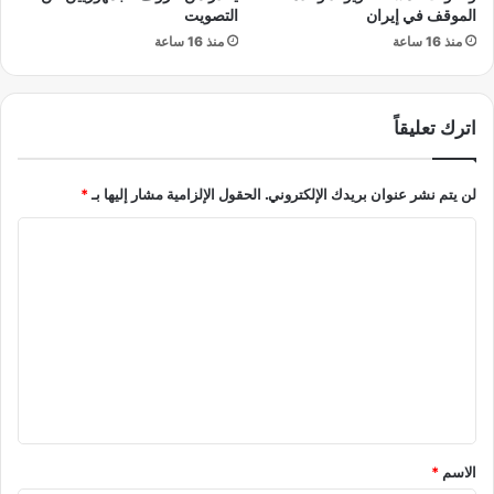
ل
و
الموقف في إيران
التصويت
أ
ر
منذ 16 ساعة
منذ 16 ساعة
و
س
ب
ا
ر
ل
ا
اترك تعليقاً
ة
ا
م
لن يتم نشر عنوان بريدك الإلكتروني.
الحقول الإلزامية مشار إليها بـ
*
ت
ن
ا
ا
ن
ل
ل
ت
م
ع
ع
ل
ل
م
ي
ه
ا
ق
ا
*
الاسم
*
ل