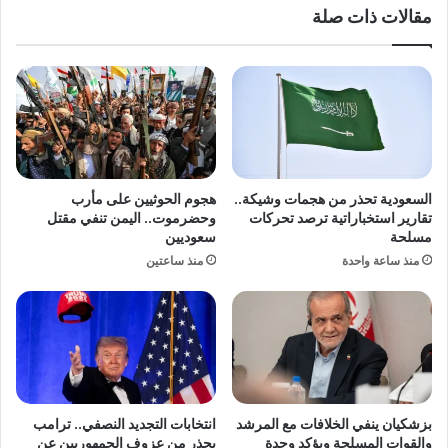
مقالات ذات صلة
ت
ر
ص
ي
و
ا
ي
ت
ر
ط
م
ف
ع
و
م
ل
ع
ت
السعودية تحذر من هجمات وشيكة..
هجوم الحوثيين على مأرب
ج
ه
تقارير استخباراتية ترصد تحركات
وحضرموت.. اليمن تنفي مقتل
ب
ا
مسلحة
سعوديين
ة
ب
منذ ساعة واحدة
منذ ساعتين
ف
ص
ي
و
م
ر
ه
ة
ر
ن
ج
ا
ا
د
ن
ر
بزشكيان ينفي الخلافات مع المرشد
انتخابات التجديد النصفي.. ترامب
ا
ة
والقوات المسلحة ويؤكد وحدة
يحذر من عزوف الجمهوريين عن