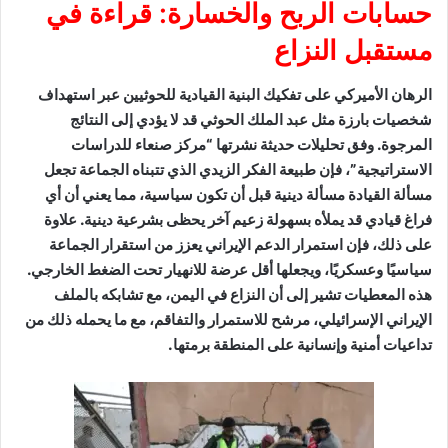
حسابات الربح والخسارة: قراءة في
مستقبل النزاع
الرهان الأميركي على تفكيك البنية القيادية للحوثيين عبر استهداف
شخصيات بارزة مثل عبد الملك الحوثي قد لا يؤدي إلى النتائج
المرجوة. وفق تحليلات حديثة نشرتها “مركز صنعاء للدراسات
الاستراتيجية”، فإن طبيعة الفكر الزيدي الذي تتبناه الجماعة تجعل
مسألة القيادة مسألة دينية قبل أن تكون سياسية، مما يعني أن أي
فراغ قيادي قد يملأه بسهولة زعيم آخر يحظى بشرعية دينية. علاوة
على ذلك، فإن استمرار الدعم الإيراني يعزز من استقرار الجماعة
سياسيًا وعسكريًا، ويجعلها أقل عرضة للانهيار تحت الضغط الخارجي.
هذه المعطيات تشير إلى أن النزاع في اليمن، مع تشابكه بالملف
الإيراني الإسرائيلي، مرشح للاستمرار والتفاقم، مع ما يحمله ذلك من
تداعيات أمنية وإنسانية على المنطقة برمتها.