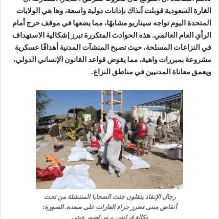
الغارة السعودية قوبلت آنذاك بإدانات دولية واسعة، وها هي الولايات
المتحدة اليوم تواجه سيناريو مشابهًا، مما يضعها في موقف حرج أمام
الرأي العام العالمي. هذه الحوادث المتكررة تبرز إشكالية الاستهداف
في النزاعات المسلحة، حيث تصبح المنشآت المدنية أهدافًا عسكرية
مشروعة بمبررات واهية، مما يقوض قواعد القانون الإنساني الدولي،
ويعمق معاناة المدنيين في مناطق النزاع.
رجال الإنقاذ ينقلون جثث الضحايا المنتشلة من تحت
أنقاض مبنى تضرر جراء الغارات على صعدة. الصورة:
وكالة فرانس برس/صور جيتي