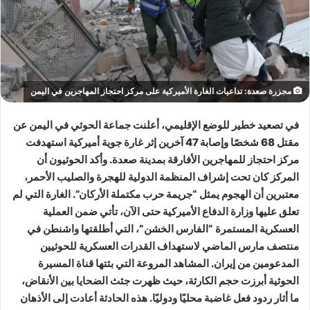
مجزرة صعدة: تداعيات الغارة الأميركية على مركز احتجاز المهاجرين في اليمن
في تصعيد خطير للوضع الإقليمي، أعلنت جماعة الحوثي في اليمن عن
مقتل 68 شخصًا وإصابة 47 آخرين إثر غارة جوية أميركية استهدفت
مركز احتجاز للمهاجرين الأفارقة بمدينة صعدة. وأكد الحوثيون أن
المركز كان تحت إشراف المنظمة الدولية للهجرة والصليب الأحمر،
معتبرين أن الهجوم يمثل “جريمة حرب مكتملة الأركان”. الغارة التي لم
تعلق عليها وزارة الدفاع الأميركية حتى الآن، تأتي ضمن العملية
العسكرية المستمرة “الفارس الخشن”، التي أطلقتها واشنطن في
منتصف مارس الماضي لاستهداف القدرات العسكرية للحوثيين
المدعومين من إيران. المشاهد المروعة التي بثتها قناة المسيرة
الحوثية أبرزت حجم الكارثة، حيث ظهرت جثث الضحايا بين الأنقاض،
ما أثار ردود فعل غاضبة محليًا ودوليًا. هذه الحادثة أعادت إلى الأذهان