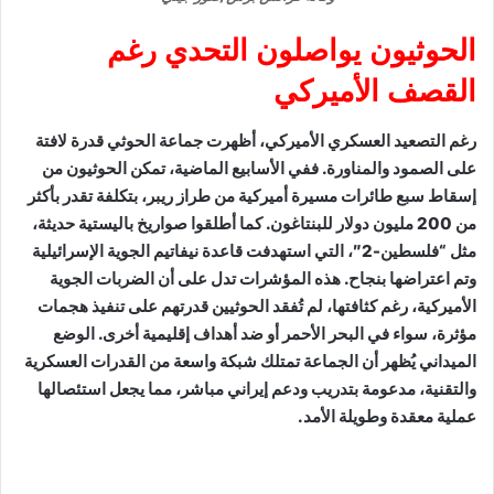
الحوثيون يواصلون التحدي رغم
القصف الأميركي
رغم التصعيد العسكري الأميركي، أظهرت جماعة الحوثي قدرة لافتة
على الصمود والمناورة. ففي الأسابيع الماضية، تمكن الحوثيون من
إسقاط سبع طائرات مسيرة أميركية من طراز ريبر، بتكلفة تقدر بأكثر
من 200 مليون دولار للبنتاغون. كما أطلقوا صواريخ باليستية حديثة،
مثل “فلسطين-2″، التي استهدفت قاعدة نيفاتيم الجوية الإسرائيلية
وتم اعتراضها بنجاح. هذه المؤشرات تدل على أن الضربات الجوية
الأميركية، رغم كثافتها، لم تُفقد الحوثيين قدرتهم على تنفيذ هجمات
مؤثرة، سواء في البحر الأحمر أو ضد أهداف إقليمية أخرى. الوضع
الميداني يُظهر أن الجماعة تمتلك شبكة واسعة من القدرات العسكرية
والتقنية، مدعومة بتدريب ودعم إيراني مباشر، مما يجعل استئصالها
عملية معقدة وطويلة الأمد.