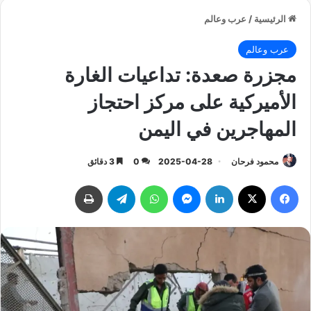
الرئيسية
/
عرب وعالم
عرب وعالم
مجزرة صعدة: تداعيات الغارة
الأميركية على مركز احتجاز
المهاجرين في اليمن
محمود فرحان
2025-04-28
0
3 دقائق
فيسبوك
‫X
لينكدإن
ماسنجر
واتساب
تيلقرام
طباعة