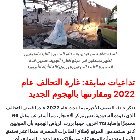
لقطة شاشة من فيديو بثته قناة المسيرة التابعة للحوثيين
تُظهر مسعفين في موقع الغارة الجوية. تصوير: قناة
المسيرة التابعة للحوثيين/توزيع/وكالة الأنباء الأوروبية
تداعيات سابقة: غارة التحالف عام
2022 ومقارنتها بالهجوم الجديد
تذكر حادثة القصف الأخيرة بما حدث عام 2022 عندما قصف التحالف
الذي تقوده السعودية نفس مركز الاحتجاز، مما أسفر عن مقتل 66
محتجزًا وإصابة 113 آخرين. حينها بررت الرياض الهجوم بأن الحوثيين
كانوا يستخدمون الموقع لإطلاق الطائرات المسيرة، بينما اعتبر تحقيق
للأمم المتحدة أن الموقع كان معروفًا كمرفق احتجاز. المفارقة أن