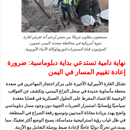
مسعفون ينقلون جريحًا من سجن يُزعم أنه تعرض لغارة
جوية أمريكية في محافظة صعدة، اليمن. تصوير:
الحوثيون، قناة المسيرات/توزيع/وكالة الأنباء الأوروبية.
نهاية دامية تستدعي بداية دبلوماسية: ضرورة
إعادة تقييم المسار في اليمن
تشكل الغارة الأميركية الأخيرة على مركز احتجاز المهاجرين في صعدة
محطة مأساوية جديدة في سجل النزاع اليمني، وتكشف عن العواقب
الوخيمة للاعتماد المفرط على الحلول العسكرية في قضايا معقدة
سياسيًا وإنسانيًا. استمرار الضربات الجوية دون وجود مسار دبلوماسي
واضح يهدد بزيادة معاناة المدنيين وتوسيع رقعة الصراع في المنطقة.
في ظل غياب رؤية استراتيجية متماسكة، يصبح الوضع أكثر تعقيدًا، مما
يستدعي تحركًا دوليًا عاجلًا لإعادة ضبط بوصلة التعامل مع الأزمة.