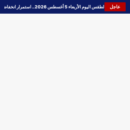
عاجل
🔵
حالة الطقس اليوم الأربعاء 5 أغسطس 2026.. استمرار انخفاض الحرارة وتحذيرات من الشبورة واضطراب الملاحة