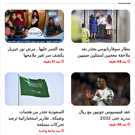
مطار سوفارنابومي يعتذر بعد
بعد التنمر عليها.. مرض نور جيزيل
ملاحقة معجبين لممثلين صينيين
يكشف سر تغير ملامحها
منذ 48 دقيقة
منذ 51 دقيقة
عقد فينيسيوس جونيور مع ريال
السعودية تحذر من هجمات
مدريد حتى 2032
وشيكة.. تقارير استخباراتية ترصد
تحركات مسلحة
منذ 56 دقيقة
منذ ساعة واحدة