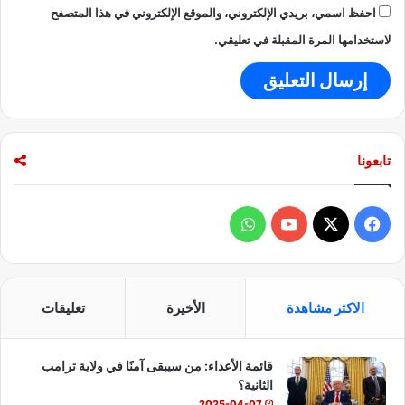
احفظ اسمي، بريدي الإلكتروني، والموقع الإلكتروني في هذا المتصفح
لاستخدامها المرة المقبلة في تعليقي.
تابعونا
ف
و
ي
X
Y
ا
س
o
ت
الاكثر مشاهدة
الأخيرة
تعليقات
ب
u
س
قائمة الأعداء: من سيبقى آمنًا في ولاية ترامب
و
T
ا
الثانية؟
ك
u
ب
2025-04-07