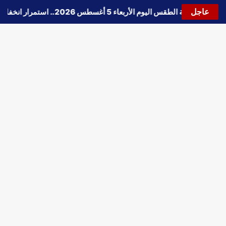
عاجل
🔵
حالة الطقس اليوم الأربعاء 5 أغسطس 2026.. استمرار انخفاض الحرارة وتحذيرات من الشبورة واضطراب الملاحة