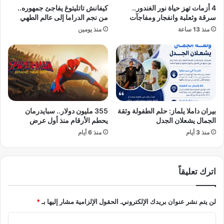
غ
ة
4 أزمات تهز حياة نور الغندور..
كيفانش تاتليتوغ يفاجئ جمهوره..
ب
ا
سرقة وثعلبة وانفجار ومفاجآت
من نجم الدراما إلى عالم الطهي
ت
ل
منذ 13 ساعة
منذ يومين
ه
أ
ب
م
ا
ي
ل
ر
ت
ك
ف
ي
ا
ة
و
ع
بيران داملا يلماز: حلم الطفولة وثقة
355 مليون دولار.. سبايدرمان
ض
ل
الجمال يشعلان الجدل
يحطم الأرقام منذ أول عرض
ل
ى
منذ 3 أيام
منذ 6 أيام
إ
م
ن
ر
ه
ك
ا
ز
اترك تعليقاً
ء
ا
ا
ح
ل
ت
لن يتم نشر عنوان بريدك الإلكتروني.
الحقول الإلزامية مشار إليها بـ
*
ح
ج
ا
ر
ا