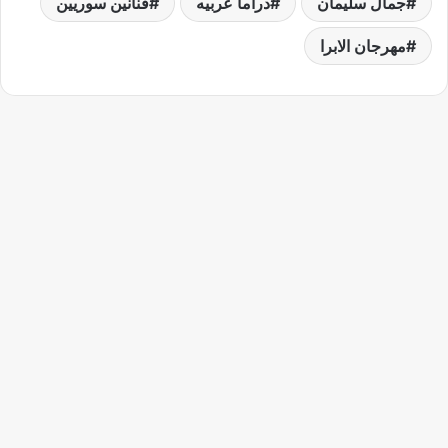
جمال سليمان
دراما عربيه
فنانين سوريين
مهرجان الابرا