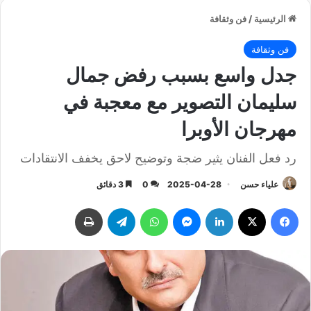
الرئيسية
/
فن وثقافة
فن وثقافة
جدل واسع بسبب رفض جمال
سليمان التصوير مع معجبة في
مهرجان الأوبرا
رد فعل الفنان يثير ضجة وتوضيح لاحق يخفف الانتقادات
علياء حسن
2025-04-28
0
3 دقائق
فيسبوك
‫X
لينكدإن
ماسنجر
واتساب
تيلقرام
طباعة