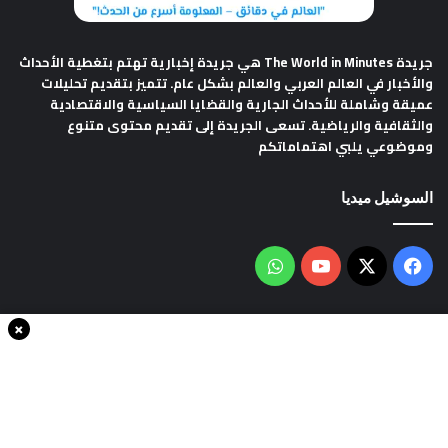
جريدة The World in Minutes
هي جريدة إخبارية تهتم بتغطية الأحداث
والأخبار في العالم العربي والعالم بشكل عام. تتميز بتقديم تحليلات
عميقة وشاملة للأحداث الجارية والقضايا السياسية والاقتصادية
والثقافية والرياضية. تسعى الجريدة إلى تقديم محتوى متنوع
وموضوعي يلبي اهتماماتكم
السوشيل ميديا
فيسبوك
‫X
‫YouTube
واتساب
×
سياسة الخصوصية
من نحن
اتصل بنا
انضم الينا