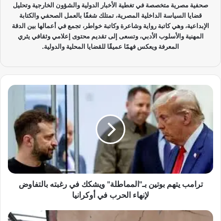
صحفية مصرية متخصصة في تغطية الأخبار الدولية والشؤون الخارجية وتحليل
قضايا السياسة الداخلية المصرية، تمتلك شغفًا بالعمل الصحفي والكتابة
الإبداعية، وهي كاتبة رواية وشاعرة وكاتبة خواطر، تجمع في أعمالها بين الدقة
المهنية والأسلوب الأدبي، وتسعى إلى تقديم محتوى إعلامي وثقافي يثري
المعرفة ويعكس فهمًا عميقًا للقضايا المحلية والدولية.
ت
ر
ا
م
ب
ي
ت
ه
م
ب
ترامب يتهم بوتين بـ"المماطلة" ويشكك في رغبته بالتفاوض
و
لإنهاء الحرب في أوكرانيا
ت
ي
م