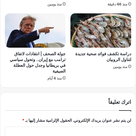
ا
منذ 46 دقيقة
منذ يومين
ل
ق
أ
د
ه
ن
ل
ش
ي
ه
ي
د
ر
س
ف
ق
دراسة تكشف فوائد صحية جديدة
جولة الصحف | انتقادات لاتفاق
ض
و
لتناول الروبيان
ترامب مع إيران.. وتحول سياسي
ا
ط
في بريطانيا وجدل حول العطلة
منذ يومين
ل
ت
الصيفية
ت
ر
منذ 4 أيام
ف
ا
ر
م
ي
ب
اترك تعليقاً
ط
ف
ي
لن يتم نشر عنوان بريدك الإلكتروني.
الحقول الإلزامية مشار إليها بـ
*
ا
ل
ا
ح