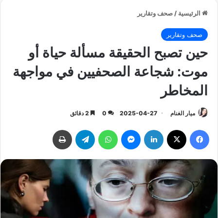
الرئيسية
/
صحف وتقارير
صحف وتقارير
حين تصبح الحقيقة مسألة حياة أو
موت: شجاعة الصحفيين في مواجهة
المخاطر
ميار الغنام
2025-04-27
0
2 دقائق
فيسبوك
‫X
لينكدإن
ماسنجر
واتساب
تيلقرام
طباعة