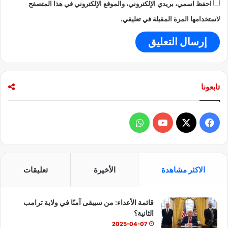
احفظ اسمي، بريدي الإلكتروني، والموقع الإلكتروني في هذا المتصفح
لاستخدامها المرة المقبلة في تعليقي.
تابعونا
ف
و
ي
X
Y
ا
س
o
ت
الاكثر مشاهدة
الأخيرة
تعليقات
ب
u
س
قائمة الأعداء: من سيبقى آمنًا في ولاية ترامب
و
T
ا
الثانية؟
ك
u
ب
2025-04-07