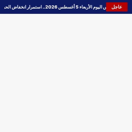
عاجل
🔵
حالة الطقس اليوم الأربعاء 5 أغسطس 2026.. استمرار انخفاض الحرارة وتحذيرات من الشبورة واضطراب الملاحة