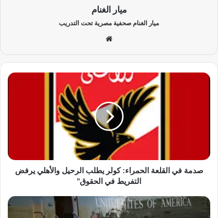
ميار الغنام
ميار الغنام صحفية مصرية تحت التدريب
موق
ع
الوي
ب
ص
د
م
ة
ف
ي
ا
ل
ق
ل
صدمة في القلعة الحمراء: كولر يطلب الرحيل والأهلي يرفض
ع
التفريط في الحقوق"
ة
ا
ا
ل
ل