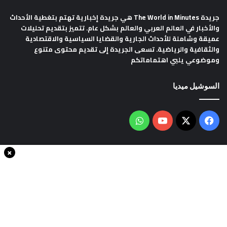
جريدة The World in Minutes
هي جريدة إخبارية تهتم بتغطية الأحداث
والأخبار في العالم العربي والعالم بشكل عام. تتميز بتقديم تحليلات
عميقة وشاملة للأحداث الجارية والقضايا السياسية والاقتصادية
والثقافية والرياضية. تسعى الجريدة إلى تقديم محتوى متنوع
وموضوعي يلبي اهتماماتكم
السوشيل ميديا
فيسبوك
‫X
‫YouTube
واتساب
×
سياسة الخصوصية
من نحن
اتصل بنا
انضم الينا