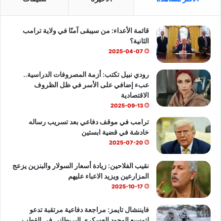
ب
u
س
قائمة الأعداء: من سيبقى آمنًا في ولاية ترامب
و
T
ا
الثانية؟
ك
u
ب
2025-04-07
b
رودي نبيل تكتب: أزمة المصروفات الدراسية..
عبء إضافي على الأسر في ظل الظروف
e
الاقتصادية
2025-09-13
ترامب في موقف دفاعي بعد تسريب رساله
خادشة في قضية ابستين
2025-07-20
نقيب الفلاحين: زيادة أسعار السولار والبنزين يزعج
المزارعين ويزيد الاعباء عليهم
2025-10-17
فايننشال تايمز: مراجعة دفاعية مرتقبة تدعو
لتوسيع الوجود العسكري البريطاني في القطب