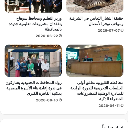
ي
ج
ر
ه
ا
ر
حقيقة انتشار الثعابين في الشرقية
وزير التعليم ومحافظ سوهاج
ث
س
وموقف توفر الأمصال
يتفقدان مشروعات تعليمية جديدة
ف
ا
بالمحافظة
2026-07-07
ل
ل
2026-06-22
م
ة
ا
م
ذ
ؤ
ا
ث
ت
ر
ش
ة
و
ل
ي
ج
محافظة القليوبية تطلق أولى
رواد المحافظات الحدودية يشاركون
ه
م
الجلسات التعريفية للدورة الرابعة
في ندوة إعادة بناء الأسرة المصرية
ص
ه
للمبادرة الوطنية للمشروعات
بمكتبة القاهرة الكبرى
و
و
الخضراء الذكية
2026-06-10
ر
ر
2026-06-11
ت
ه
ه
ا
ا
م
اترك تعليقاً
؟