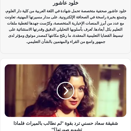
خلود عاشور
خلود عاشور صحفية متخصصة تحمل شهادة في اللغة العربية من كلية دار العلوم،
وتتمتع بخبرة راسخة في الصحافة الإلكترونية. على مدار مسيرتها المهنية، تعاونت
مع عدد من أبرز المنصات الإخبارية المتخصصة، وكرّست جهدها لتغطية ملفات
التعليم بكل أبعادها. تُعرف بأسلوبها التحليلي الدقيق وقدرتها الاستثنائية على
تبسيط القضايا التعليمية المعقدة، ما رسّخ مكانتها كمصدر موثوق ومؤثر لدى
جمهور واسع من القراء والمهتمين بالشأن التعليمي.
ش
ق
ي
ق
ة
س
ع
ا
د
ح
شقيقة سعاد حسني ترد بقوة "لم نطالب بالميراث فلماذا
س
تشويه صورتها؟"