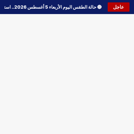
عاجل
🔵
حالة الطقس اليوم الأربعاء 5 أغسطس 2026.. استمرار انخفاض الحرارة وتحذيرات من الشبورة واضطراب الملاحة