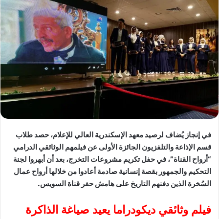
في إنجاز يُضاف لرصيد معهد الإسكندرية العالي للإعلام، حصد طلاب
قسم الإذاعة والتلفزيون الجائزة الأولى عن فيلمهم الوثائقي الدرامي
“أرواح القناة”، في حفل تكريم مشروعات التخرج، بعد أن أبهروا لجنة
التحكيم والجمهور بقصة إنسانية صادمة أعادوا من خلالها أرواح عمال
السُخرة الذين دفنهم التاريخ على هامش حفر قناة السويس.
فيلم وثائقي ديكودراما يعيد صياغة الذاكرة