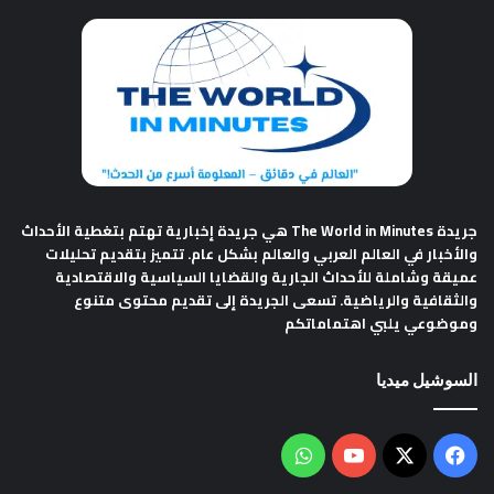
جريدة The World in Minutes
هي جريدة إخبارية تهتم بتغطية الأحداث
والأخبار في العالم العربي والعالم بشكل عام. تتميز بتقديم تحليلات
عميقة وشاملة للأحداث الجارية والقضايا السياسية والاقتصادية
والثقافية والرياضية. تسعى الجريدة إلى تقديم محتوى متنوع
وموضوعي يلبي اهتماماتكم
السوشيل ميديا
فيسبوك
‫X
‫YouTube
واتساب