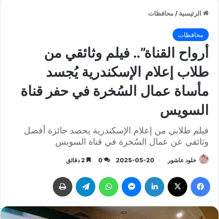
الرئيسية
/
محافظات
محافظات
أرواح القناة”.. فيلم وثائقي من
طلاب إعلام الإسكندرية يُجسد
مأساة عمال السُخرة في حفر قناة
السويس
فيلم طلابي من إعلام الإسكندرية يحصد جائزة أفضل
وثائقي عن عمال السُخرة في قناة السويس
خلود عاشور
2025-05-20
0
2 دقائق
فيسبوك
‫X
لينكدإن
ماسنجر
واتساب
تيلقرام
طباعة