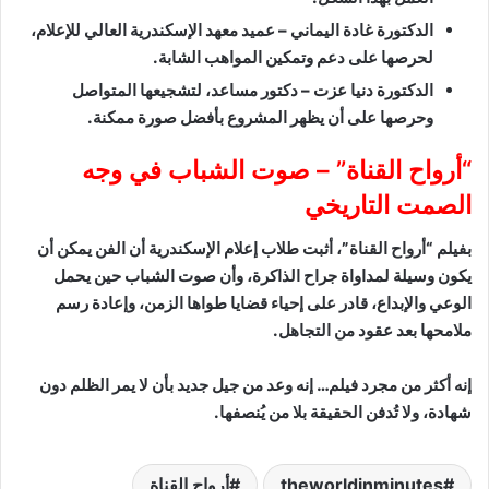
الدكتورة غادة اليماني – عميد معهد الإسكندرية العالي للإعلام،
لحرصها على دعم وتمكين المواهب الشابة.
الدكتورة دنيا عزت – دكتور مساعد، لتشجيعها المتواصل
وحرصها على أن يظهر المشروع بأفضل صورة ممكنة.
“أرواح القناة” – صوت الشباب في وجه
الصمت التاريخي
بفيلم “أرواح القناة”، أثبت طلاب إعلام الإسكندرية أن الفن يمكن أن
يكون وسيلة لمداواة جراح الذاكرة، وأن صوت الشباب حين يحمل
الوعي والإبداع، قادر على إحياء قضايا طواها الزمن، وإعادة رسم
ملامحها بعد عقود من التجاهل.
إنه أكثر من مجرد فيلم… إنه وعد من جيل جديد بأن لا يمر الظلم دون
شهادة، ولا تُدفن الحقيقة بلا من يُنصفها.
theworldinminutes
أرواح القناة