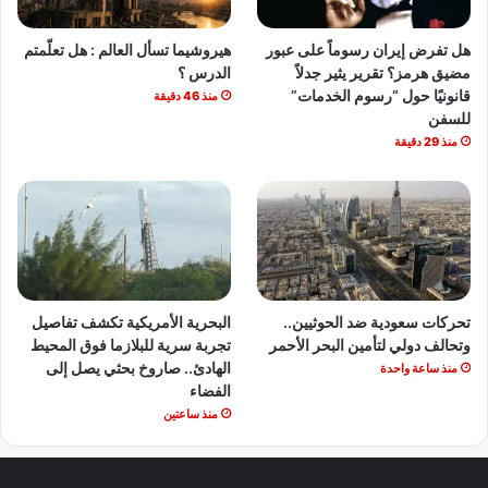
هل تفرض إيران رسوماً على عبور
هيروشيما تسأل العالم : هل تعلّمتم
مضيق هرمز؟ تقرير يثير جدلاً
الدرس ؟
قانونيًا حول “رسوم الخدمات”
منذ 46 دقيقة
للسفن
منذ 29 دقيقة
تحركات سعودية ضد الحوثيين..
البحرية الأمريكية تكشف تفاصيل
وتحالف دولي لتأمين البحر الأحمر
تجربة سرية للبلازما فوق المحيط
الهادئ.. صاروخ بحثي يصل إلى
منذ ساعة واحدة
الفضاء
منذ ساعتين