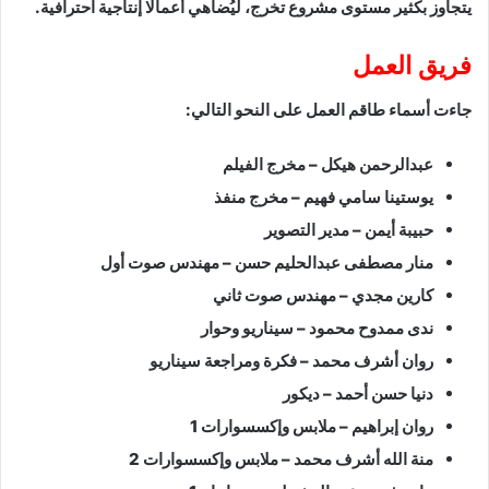
يتجاوز بكثير مستوى مشروع تخرج، ليُضاهي أعمالًا إنتاجية احترافية.
فريق العمل
جاءت أسماء طاقم العمل على النحو التالي:
عبدالرحمن هيكل – مخرج الفيلم
يوستينا سامي فهيم – مخرج منفذ
حبيبة أيمن – مدير التصوير
منار مصطفى عبدالحليم حسن – مهندس صوت أول
كارين مجدي – مهندس صوت ثاني
ندى ممدوح محمود – سيناريو وحوار
روان أشرف محمد – فكرة ومراجعة سيناريو
دنيا حسن أحمد – ديكور
روان إبراهيم – ملابس وإكسسوارات 1
منة الله أشرف محمد – ملابس وإكسسوارات 2