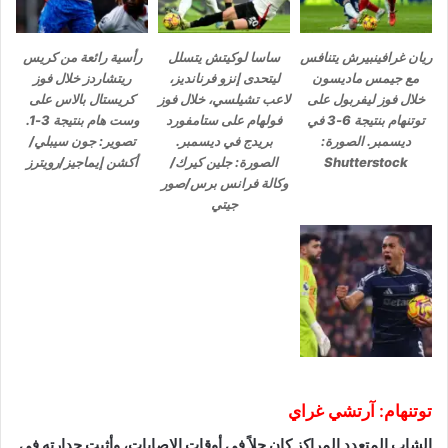
ريان غرافينبيرش يتنافس
ساسا لوكيتش يتسلل
رأسية رائعة من كريس
مع جيمس ماديسون
ليتحدى إنزو فرنانديز،
ريتشاردز خلال فوز
خلال فوز ليفربول على
لاعب تشيلسي، خلال فوز
كريستال بالاس على
توتنهام بنتيجة 6-3 في
فولهام على ستامفورد
وست هام بنتيجة 3-1.
ديسمبر. الصورة:
بريدج في ديسمبر.
تصوير: جون سيبلي/
Shutterstock
الصورة: جلين كيرك/
أكشن إيماجيز/رويترز
وكالة فرانس برس/صور
جيتي
توتنهام: آرتشي غراي
الشاب المتعدد المراكز كان حلاً في أوقات الإصابات، وأثبت جدارته في