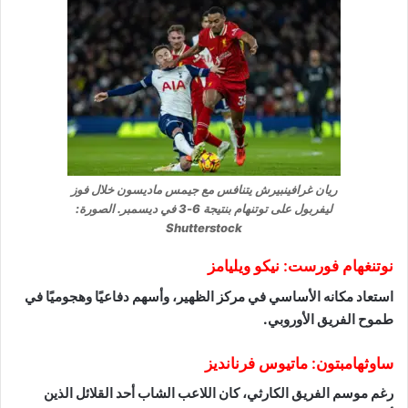
ريان غرافينبيرش يتنافس مع جيمس ماديسون خلال فوز
ليفربول على توتنهام بنتيجة 6-3 في ديسمبر. الصورة:
Shutterstock
نوتنغهام فورست: نيكو ويليامز
استعاد مكانه الأساسي في مركز الظهير، وأسهم دفاعيًا وهجوميًا في
طموح الفريق الأوروبي.
ساوثهامبتون: ماتيوس فرنانديز
رغم موسم الفريق الكارثي، كان اللاعب الشاب أحد القلائل الذين