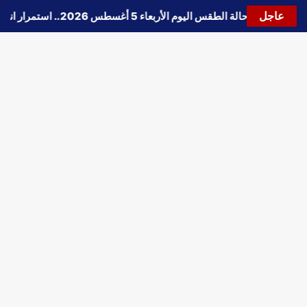
عاجل
🔵
حالة الطقس اليوم الأربعاء 5 أغسطس 2026.. استمرار انخفاض الحرارة وتحذيرات من الشبورة واضطراب الملاحة