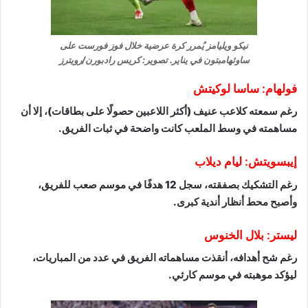
نيكو ويليامز يُمرر كرة عرضية خلال فوز فورست على
ساوثهامبتون في يناير. تصوير: كريس رادبورن/رويترز
فولهام: ساسا لوكيتش
رغم سمعته كلاعب عنيف (أكثر اللاعبين حصولًا على بطاقات)، إلا أن
مساهمته في وسط الملعب كانت واضحة في ثبات الفريق.
إيبسويتش: ليام ديلاب
رغم التشكيك بصفقته، سجل 12 هدفًا في موسم صعب للفريق،
وأصبح محط أنظار أندية كبرى.
ليستر: بلال الخنوس
رغم شح أهدافه، أنقذت مساهماته الفريق في عدد من المباريات،
ليؤكد موهبته في موسم كارثي.