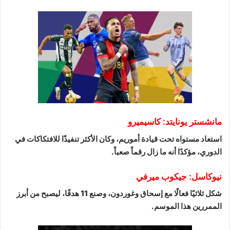
مانشستر يونايتد: كاسيميرو
استعاد مستواه تحت قيادة أموريم، وكان الأكثر تنفيذًا للافتكاكات في
الدوري، مؤكدًا أنه ما زال رقماً صعباً.
نيوكاسل: جيكوب ميرفي
شكل ثلاثيًا فعالًا مع إسحاق وغوردون، وصنع 11 هدفًا، ليصبح من أبرز
الممررين هذا الموسم.