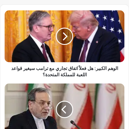
ا
ل
و
ه
م
ا
ل
ك
ب
ي
الوهم الكبير: هل فعلاً اتفاق تجاري مع ترامب سيغير قواعد
ر
اللعبة للمملكة المتحدة؟
:
ه
ع
ل
ر
ف
ا
ع
ق
ل
ج
اً
ي
ا
ف
ت
ي