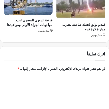
و
ن
ا
ئ
ع
ي
د
إ
قرعة الدوري المصري تحدد
ا
ل
فيديو يوثق لحظة صاعقة تضرب
مواجهات الجولة الأولى ومواعيدها
ل
ى
مباراة كرة قدم
منذ يومين
ل
ب
منذ يومين
ع
و
ب
ت
ة
ي
اترك تعليقاً
ل
ن
ل
م
لن يتم نشر عنوان بريدك الإلكتروني.
الحقول الإلزامية مشار إليها بـ
*
م
ل
ا
ك
ة
ل
ا
ت
ل
ع
م
ت
ل