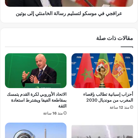
ف
م
ا
و
عراقجي في موسكو لتسليم رسالة الخامنئي إلى بوتين
ق
س
ت
ك
ج
و
مقالات ذات صلة
ا
ل
ر
ت
ي
س
م
ل
ع
ي
ت
م
ر
ر
ا
س
م
ا
أحزاب إسبانية تطالب بإقصاء
الاتحاد الأوروبي لكرة القدم يتمسك
ب
ل
المغرب من مونديال 2030
بمقاطعة الفيفا ويشترط استعادة
س
ة
الثقة
منذ 12 ساعة
ي
ا
منذ 16 ساعة
غ
ل
ي
خ
ر
ا
ق
م