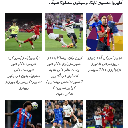
أظهروا مستوى ثابتًا، وسيكون مطلوبًا صيفًا.
نجوم لم يكن أحد يتوقع
آرون وان-بيساكا يتحدى
نيكو ويليامز يُمرر كرة
بروزهم في الدوري
نصير مزراوي خلال فوز
عرضية خلال فوز
الإنجليزي هذا الموسم
وست هام على ناديه
فورست على
السابق في أكتوبر.
ساوثهامبتون في يناير.
الصورة: آشلي ويسترن/
تصوير: كريس رادبورن/
كولور سبورت/
رويترز
شاترستوك