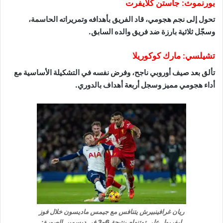
بورنموث: جاستن كلايفرت
تحول إلى نجم هجومي، قاد الفريق بأهدافه وتمريراته الحاسمة،
وسجّل ثلاثية بارزة ضد فريق والده السابق.
تشيلسي: مارك كوكوريلا
تألق بعد صيف أوروبي ناجح، وفرض نفسه في التشكيلة الأساسية مع
أداء هجومي مميز وسجل أربعة أهداف بالدوري.
ريان غرافينبيرش يتنافس مع جيمس ماديسون خلال فوز
ليفربول على توتنهام بنتيجة 6-3 في ديسمبر. الصورة: