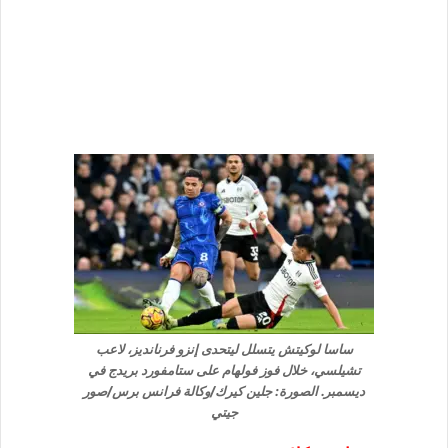
ساسا لوكيتش يتسلل ليتحدى إنزو فرنانديز، لاعب
تشيلسي، خلال فوز فولهام على ستامفورد بريدج في
ديسمبر. الصورة: جلين كيرك/وكالة فرانس برس/صور
جيتي