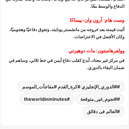
الدفاع والوسط معًا.
وست هام: آرون وان-بيساكا
أثبت قيمته بعد خروجه من مانشستر يونايتد، وتفوق دفاعيًا وهجوميًا،
وكان الأفضل في الاعتراضات.
وولفرهامبتون: مات دوهيرتي
في مركز غير معتاد، أبدع كقلب دفاع أيمن في خط ثلاثي، وساهم في
ضمان البقاء بالدوري.
#الدوري_الإنجليزي #كرة_القدم #مفاجآت_الموسم
#نجوم_غير_متوقعة
theworldinminutes
العالم فى دقائق