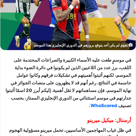
نجوم لم يكن أحد يتوقع بروزهم في الدوري الإنجليزي هذا الموسم
في موسمٍ طغت عليه الأسماء الكبيرة والصراعات المحتدمة على
اللقب، برز عدد من اللاعبين الذين لم يكونوا في دائرة الضوء بداية
الموسم، لكنهم أثبتوا أهميتهم في تشكيلات فرقهم وكانوا عوامل
حاسمة في النتائج. رغم أنهم قد لا يظهرون على منصات الجوائز في
نهاية الموسم، فإن مساهماتهم لا تقل أهمية. إليكم أبرز 20 اسمًا أثبتوا
جدارتهم في موسم استثنائي من الدوري الإنجليزي الممتاز، بحسب
تصنيف
WhoScored.
أرسنال: ميكيل ميرينو
في ظل غياب المهاجمين الأساسيين، تحمل ميرينو مسؤولية الهجوم