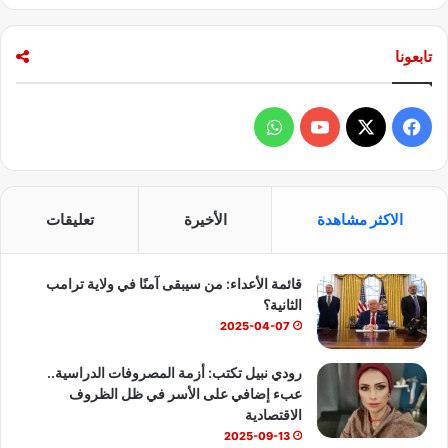
تابعونا
ف
و
ي
X
Y
ا
س
o
ت
الاكثر مشاهدة
الأخيرة
تعليقات
ب
u
س
قائمة الأعداء: من سيبقى آمنًا في ولاية ترامب
و
T
ا
الثانية؟
ك
u
ب
2025-04-07
b
رودي نبيل تكتب: أزمة المصروفات الدراسية..
عبء إضافي على الأسر في ظل الظروف
e
الاقتصادية
2025-09-13