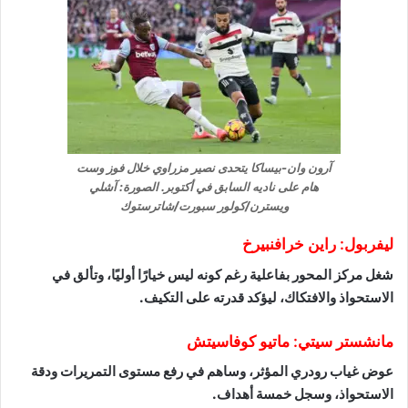
آرون وان-بيساكا يتحدى نصير مزراوي خلال فوز وست
هام على ناديه السابق في أكتوبر. الصورة: آشلي
ويسترن/كولور سبورت/شاترستوك
ليفربول: راين خرافنبيرخ
شغل مركز المحور بفاعلية رغم كونه ليس خيارًا أوليًا، وتألق في
الاستحواذ والافتكاك، ليؤكد قدرته على التكيف.
مانشستر سيتي: ماتيو كوفاسيتش
عوض غياب رودري المؤثر، وساهم في رفع مستوى التمريرات ودقة
الاستحواذ، وسجل خمسة أهداف.