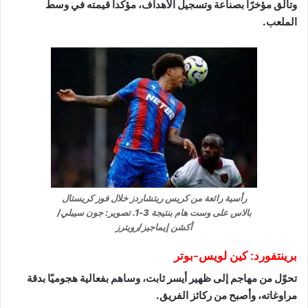
وتألق مؤخرًا بصناعة وتسجيل الأهداف، مؤكداً قيمته في وسط
الملعب.
رأسية رائعة من كريس ريتشاردز خلال فوز كريستال
بالاس على وست هام بنتيجة 3-1. تصوير: جون سيبلي/
أكشن إيماجيز/رويترز
برينتفورد: كين لويس-بوتر
تحوّل من مهاجم إلى ظهير أيسر ثابت، وساهم بفعالية هجوميًا بدقة
مراوغاته، وأصبح من ركائز الفريق.