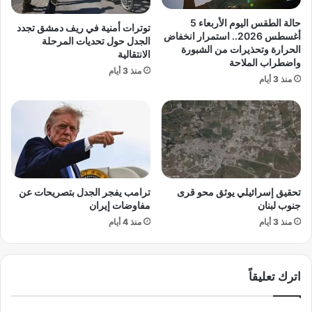
ط
ا
و
ح
حالة الطقس اليوم الأربعاء 5
توترات أمنية في ريف دمشق تجدد
ي
و
أغسطس 2026.. استمرار انخفاض
الجدل حول تحديات المرحلة
ر
س
الحرارة وتحذيرات من الشبورة
الانتقالية
م
واضطراب الملاحة
ل
منذ 3 أيام
ن
و
منذ 3 أيام
ص
ط
ة
،
ج
ك
ا
أ
ه
س
ز
ا
ي
ل
تحقيق إسرائيلي يوثق محو قرى
ترامب يفجر الجدل بتصريحات عن
ة
ا
جنوب لبنان
مفاوضات إيران
ا
ت
ل
منذ 3 أيام
منذ 4 أيام
ح
ط
ا
ي
د
ر
،
اترك تعليقاً
ا
و
ن
غ
ا
ض