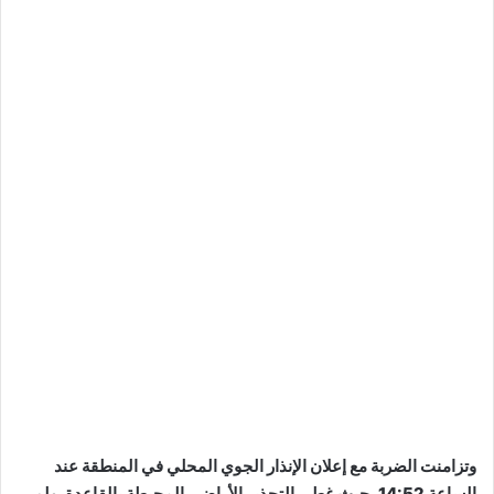
وتزامنت الضربة مع إعلان الإنذار الجوي المحلي في المنطقة عند
الساعة 14:52، حيث غطى التحذير الأراضي المحيطة بالقاعدة. ولم