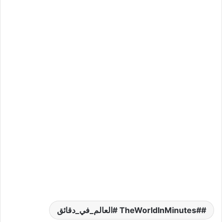
#TheWorldInMinutes #العالم_في_دقائق