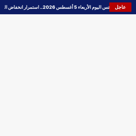
عاجل
🔵
حالة الطقس اليوم الأربعاء 5 أغسطس 2026.. استمرار انخفاض الحرارة وتحذيرات من الشبورة واضطراب الملاحة