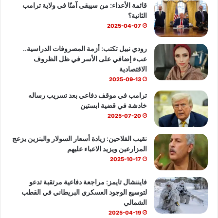
قائمة الأعداء: من سيبقى آمنًا في ولاية ترامب
و
T
ا
الثانية؟
ك
u
ب
2025-04-07
b
رودي نبيل تكتب: أزمة المصروفات الدراسية..
عبء إضافي على الأسر في ظل الظروف
e
الاقتصادية
2025-09-13
ترامب في موقف دفاعي بعد تسريب رساله
خادشة في قضية ابستين
2025-07-20
نقيب الفلاحين: زيادة أسعار السولار والبنزين يزعج
المزارعين ويزيد الاعباء عليهم
2025-10-17
فايننشال تايمز: مراجعة دفاعية مرتقبة تدعو
لتوسيع الوجود العسكري البريطاني في القطب
الشمالي
2025-04-19