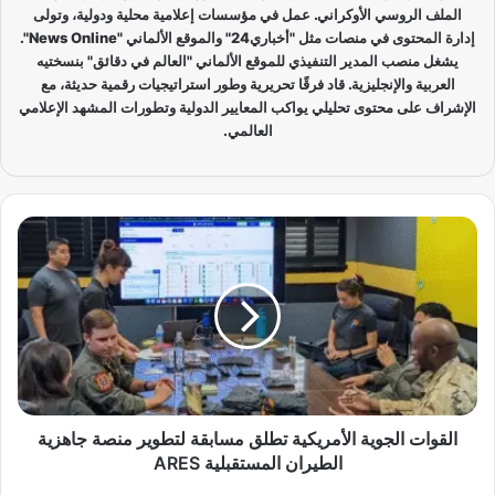
الملف الروسي الأوكراني. عمل في مؤسسات إعلامية محلية ودولية، وتولى
إدارة المحتوى في منصات مثل "أخباري24" والموقع الألماني "News Online".
يشغل منصب المدير التنفيذي للموقع الألماني "العالم في دقائق" بنسختيه
العربية والإنجليزية. قاد فرقًا تحريرية وطور استراتيجيات رقمية حديثة، مع
الإشراف على محتوى تحليلي يواكب المعايير الدولية وتطورات المشهد الإعلامي
العالمي.
ا
ل
ق
و
ا
ت
ا
ل
ج
و
القوات الجوية الأمريكية تطلق مسابقة لتطوير منصة جاهزية
ي
الطيران المستقبلية ARES
ة