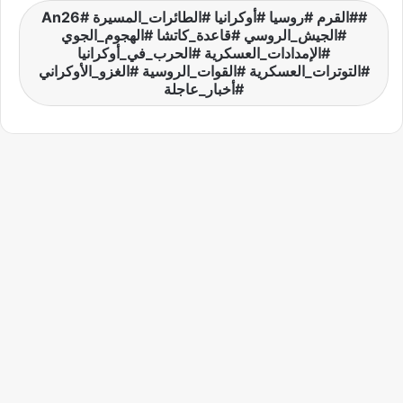
#القرم #روسيا #أوكرانيا #الطائرات_المسيرة #An26
#الجيش_الروسي #قاعدة_كاتشا #الهجوم_الجوي
#الإمدادات_العسكرية #الحرب_في_أوكرانيا
#التوترات_العسكرية #القوات_الروسية #الغزو_الأوكراني
#أخبار_عاجلة