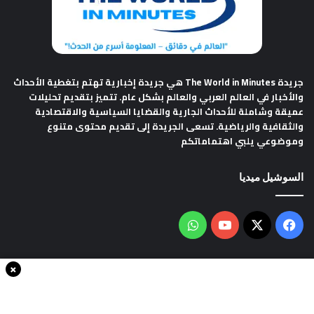
جريدة The World in Minutes
هي جريدة إخبارية تهتم بتغطية الأحداث
والأخبار في العالم العربي والعالم بشكل عام. تتميز بتقديم تحليلات
عميقة وشاملة للأحداث الجارية والقضايا السياسية والاقتصادية
والثقافية والرياضية. تسعى الجريدة إلى تقديم محتوى متنوع
وموضوعي يلبي اهتماماتكم
السوشيل ميديا
فيسبوك
‫X
‫YouTube
واتساب
×
سياسة الخصوصية
من نحن
اتصل بنا