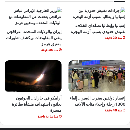
إسبانيا وإيطاليا تصعّدان الخلاف..
تفتيش حدودي بسبب أزمة الهجرة
إيران والولايات المتحدة.. عراقجي
ينفي المفاوضات ويكشف تطورات
منذ 20 دقيقة
مضيق هرمز
منذ 35 دقيقة
إعصار دولفين يضرب الصين.. إلغاء
أرامكو في جازان.. الحوثيون
1300 رحلة وإجلاء مئات الآلاف
يعلنون استهداف منشأة بطائرة
مسيرة
منذ 49 دقيقة
منذ ساعة واحدة