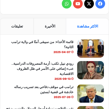
ف
و
ي
X
Y
ا
س
o
ت
الاكثر مشاهدة
الأخيرة
تعليقات
ب
u
س
قائمة الأعداء: من سيبقى آمنًا في ولاية ترامب
و
T
ا
الثانية؟
ك
u
ب
2025-04-07
b
رودي نبيل تكتب: أزمة المصروفات الدراسية..
عبء إضافي على الأسر في ظل الظروف
e
الاقتصادية
2025-09-13
ترامب في موقف دفاعي بعد تسريب رساله
خادشة في قضية ابستين
2025-07-20
نقيب الفلاحين: زيادة أسعار السولار والبنزين يزعج