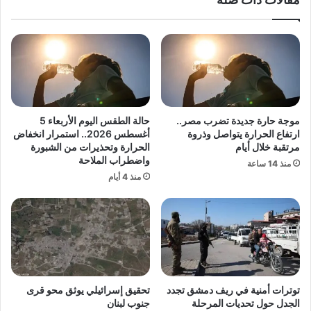
ي
ه
د
م
ت
ب
د
ط
ر
ا
ي
ق
ب
ا
ا
ت
موجة حارة جديدة تضرب مصر..
حالة الطقس اليوم الأربعاء 5
ل
ش
ارتفاع الحرارة يتواصل وذروة
أغسطس 2026.. استمرار انخفاض
ط
خ
مرتقبة خلال أيام
الحرارة وتحذيرات من الشبورة
ا
واضطراب الملاحة
ص
منذ 14 ساعة
ئ
ي
منذ 4 أيام
ر
ة
ا
و
ت
أ
ا
م
ل
و
مُ
ا
س
ل
توترات أمنية في ريف دمشق تجدد
تحقيق إسرائيلي يوثق محو قرى
يّ
ل
الجدل حول تحديات المرحلة
جنوب لبنان
ر
ل