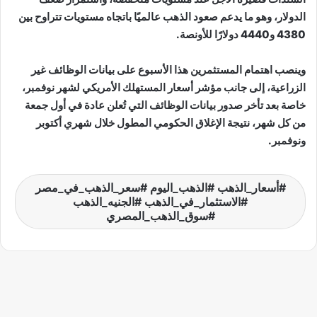
الدولار، وهو ما يدعم صعود الذهب عالميًا باتجاه مستويات تتراوح بين
4380 و4440 دولارًا للأونصة.
وينصب اهتمام المستثمرين هذا الأسبوع على بيانات الوظائف غير
الزراعية، إلى جانب مؤشر أسعار المستهلك الأمريكي لشهر نوفمبر،
خاصة بعد تأخر صدور بيانات الوظائف التي تُعلن عادة في أول جمعة
من كل شهر، نتيجة الإغلاق الحكومي المطول خلال شهري أكتوبر
ونوفمبر.
أسعار_الذهب #الذهب_اليوم #سعر_الذهب_في_مصر
#الاستثمار_في_الذهب #الجنيه_الذهب
#سوق_الذهب_المصري