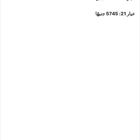
عيار 21: 5745 جنيهًا