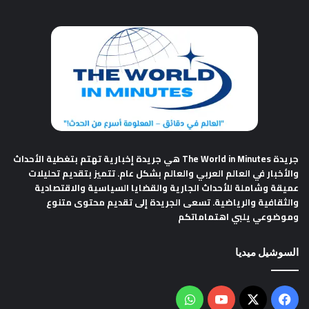
جريدة The World in Minutes
هي جريدة إخبارية تهتم بتغطية الأحداث
والأخبار في العالم العربي والعالم بشكل عام. تتميز بتقديم تحليلات
عميقة وشاملة للأحداث الجارية والقضايا السياسية والاقتصادية
والثقافية والرياضية. تسعى الجريدة إلى تقديم محتوى متنوع
وموضوعي يلبي اهتماماتكم
السوشيل ميديا
فيسبوك
‫X
‫YouTube
واتساب