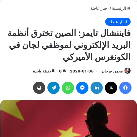
الرئيسية
/
اخبار عاجلة
اخبار عاجلة
فايننشال تايمز: الصين تخترق أنظمة
البريد الإلكتروني لموظفي لجان في
الكونغرس الأميركي
محمود فرحان
2026-01-08
0
دقيقة واحدة
فيسبوك
‫X
لينكدإن
ماسنجر
واتساب
تيلقرام
طباعة