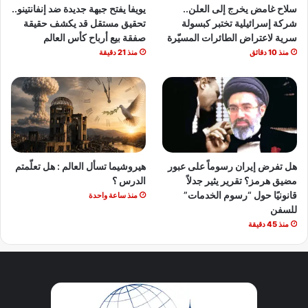
سلاح غامض يخرج إلى العلن..
يويفا يفتح جبهة جديدة ضد إنفانتينو..
شركة إسرائيلية تختبر كبسولة
تحقيق مستقل قد يكشف حقيقة
سرية لاعتراض الطائرات المسيّرة
صفقة بيع أرباح كأس العالم
منذ 10 دقائق
منذ 21 دقيقة
هل تفرض إيران رسوماً على عبور
هيروشيما تسأل العالم : هل تعلّمتم
مضيق هرمز؟ تقرير يثير جدلاً
الدرس ؟
قانونيًا حول “رسوم الخدمات”
منذ ساعة واحدة
للسفن
منذ 45 دقيقة