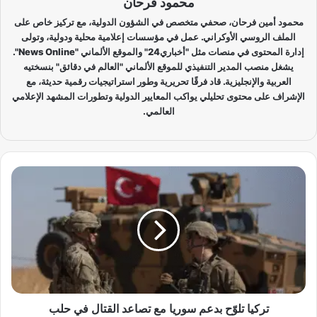
محمود فرحان
محمود أمين فرحان، صحفي متخصص في الشؤون الدولية، مع تركيز خاص على
الملف الروسي الأوكراني. عمل في مؤسسات إعلامية محلية ودولية، وتولى
إدارة المحتوى في منصات مثل "أخباري24" والموقع الألماني "News Online".
يشغل منصب المدير التنفيذي للموقع الألماني "العالم في دقائق" بنسختيه
العربية والإنجليزية. قاد فرقًا تحريرية وطور استراتيجيات رقمية حديثة، مع
الإشراف على محتوى تحليلي يواكب المعايير الدولية وتطورات المشهد الإعلامي
العالمي.
ت
ر
ك
ي
ا
ت
ل
وّ
ح
ب
تركيا تلوّح بدعم سوريا مع تصاعد القتال في حلب