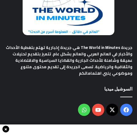
جريدة The World in Minutes
هي جريدة إخبارية تهتم بتغطية الأحداث
والأخبار في العالم العربي والعالم بشكل عام. تتميز بتقديم تحليلات
عميقة وشاملة للأحداث الجارية والقضايا السياسية والاقتصادية
والثقافية والرياضية. تسعى الجريدة إلى تقديم محتوى متنوع
وموضوعي يلبي اهتماماتكم
السوشيل ميديا
فيسبوك
‫X
‫YouTube
واتساب
×
سياسة الخصوصية