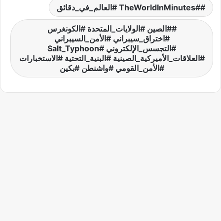
#TheWorldInMinutes #العالم_في_دقائق
#الصين #الولايات_المتحدة #الكونغرس
#اختراق_سيبراني #الأمن_السيبراني
#التجسس_الإلكتروني #Salt_Typhoon
#العلاقات_الأميركية_الصينية #البنية_التحتية #الاستخبارات
#الأمن_القومي #واشنطن #بكين