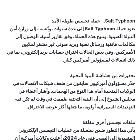
Salt Typhoon… حملة تجسس طويلة الأمد
تعود حملة Salt Typhoon إلى عدة سنوات، وتُنسب إلى وزارة أمن
الدولة الصينية. وتتيح هذه الحملة، وفق تقارير أمنية، الوصول إلى
مكالمات هاتفية ورسائل نصية وبريد صوتي غير مشفر لملايين
الأميركيين، وفي بعض الحالات اختراق حسابات بريد إلكتروني، بما في
ذلك اتصالات لمسؤولين أميركيين كبار.
تحذيرات من هشاشة البنية التحتية
حذّر مسؤولون أميركيون سابقون من ضعف شبكات الاتصالات في
الولايات المتحدة أمام هذا النوع من الهجمات. وأشار أعضاء في
مجلس الشيوخ إلى أن البنية التحتية صُممت في وقت لم تكن فيه
التهديدات السيبرانية أولوية، ما جعلها أكثر عرضة للاختراق.
ملفات تجسس أخرى مقلقة
يأتي هذا التطور ضمن سلسلة من عمليات التجسس الإلكتروني
المنسوبة إلى الصين. ففي عام 2024، أعلنت وكالات أميركية أن