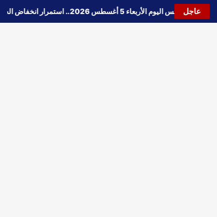
عاجل
🔵
حالة الطقس اليوم الأربعاء 5 أغسطس 2026.. استمرار انخفاض الحرارة وتحذيرات من الشبورة واضطراب الملاحة