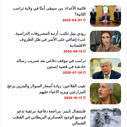
قائمة الأعداء: من سيبقى آمنًا في ولاية ترامب
و
T
ا
الثانية؟
ك
u
ب
2025-04-07
b
رودي نبيل تكتب: أزمة المصروفات الدراسية..
عبء إضافي على الأسر في ظل الظروف
e
الاقتصادية
2025-09-13
ترامب في موقف دفاعي بعد تسريب رساله
خادشة في قضية ابستين
2025-07-20
نقيب الفلاحين: زيادة أسعار السولار والبنزين يزعج
المزارعين ويزيد الاعباء عليهم
2025-10-17
فايننشال تايمز: مراجعة دفاعية مرتقبة تدعو
لتوسيع الوجود العسكري البريطاني في القطب
الشمالي