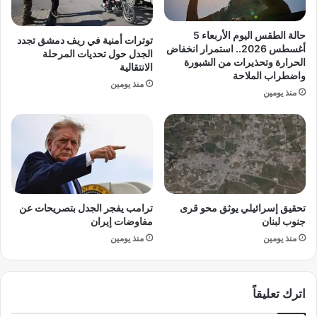
ف
ن
ي
ي
ح
ك
حالة الطقس اليوم الأربعاء 5
توترات أمنية في ريف دمشق تجدد
ل
»
أغسطس 2026.. استمرار انخفاض
الجدل حول تحديات المرحلة
ب
ا
الحرارة وتحذيرات من الشبورة
الانتقالية
واضطراب الملاحة
ل
منذ يومين
ف
منذ يومين
ر
ط
ص
و
ت
ي
ع
تحقيق إسرائيلي يوثق محو قرى
ترامب يفجر الجدل بتصريحات عن
ل
جنوب لبنان
مفاوضات إيران
ى
منذ يومين
منذ يومين
أ
و
ك
ر
اترك تعليقاً
ا
ن