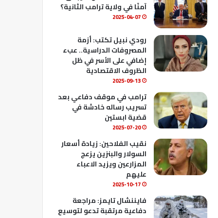
ك
u
ب
آمنًا في ولاية ترامب الثانية؟
b
2025-04-07
e
رودي نبيل تكتب: أزمة
المصروفات الدراسية.. عبء
إضافي على الأسر في ظل
الظروف الاقتصادية
2025-09-13
ترامب في موقف دفاعي بعد
تسريب رساله خادشة في
قضية ابستين
2025-07-20
نقيب الفلاحين: زيادة أسعار
السولار والبنزين يزعج
المزارعين ويزيد الاعباء
عليهم
2025-10-17
فايننشال تايمز: مراجعة
دفاعية مرتقبة تدعو لتوسيع