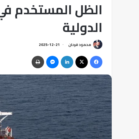
الظل المستخدم في
الدولية
محمود فرحان
2025-12-21
فيسبوك
‫X
لينكدإن
ماسنجر
طباعة