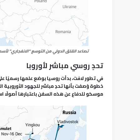
تصاعد القلق الدولي من التوسع “الانفجاري” لأسط
تحدٍ روسي مباشر لأوروبا
في تطور لافت، بدأت روسيا بوضع علمها رسميًا ع
خطوة وُصفت بأنها تحدٍ مباشر للجهود الأوروبية ال
موسكو للدفاع عن هذه السفن باعتبارها أصولًا اس