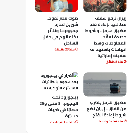
إيران ترفع سقف
صوت مصر تعود..
مطالبها لإعادة فتح
شيرين تمازح
مضيق هرمز.. وشروط
جمهورها وتتأثر
جديدة تعقّد
بكلماتهم في حفل
المفاوضات وسط
الساحل
اتهامات باستهداف
منذ 23 دقيقة
سفينة إماراتية
منذ 8 دقائق
بيلجورود تحت
مضيق هرمز يقترب
الهجوم.. 3 قتلى و25
من اتفاق.. إيران تضع
مصابًا في ضربات
شروط إعادة الفتح
مسيّرة
منذ ساعة واحدة
منذ ساعة واحدة