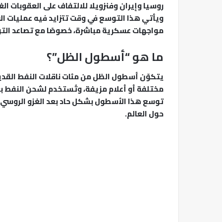
روسيا وإيران وفنزويلا للالتفاف على العقوبات ال
ويأتي هذا التوسع في وقت تتزايد فيه عمليات ال
مواجهات عسكرية مباشرة، خصوصًا مع تصاعد التوتر
ما هو “أسطول الظل”؟
يتكوّن أسطول الظل من مئات ناقلات النفط القدي
مختلفة أو أعلام مزيفة، وتُستخدم لشحن النفط بعي
حول العالم.