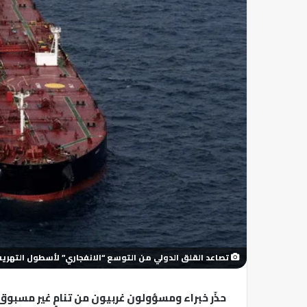
تصاعد القلق الدولي من التوسع “الانفجاري” لأسطول التهريب
حذّر خبراء ومسؤولون غربيون من تنامٍ غير مسبو