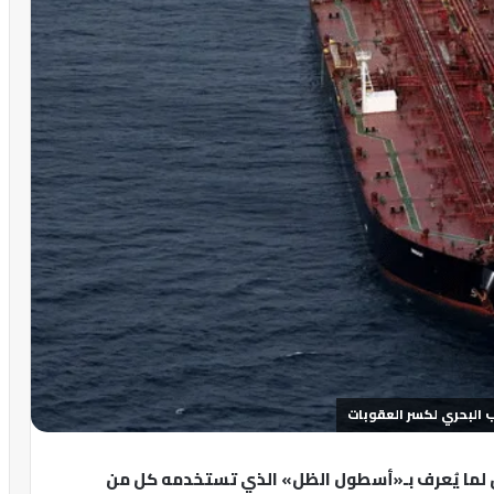
 البحري لكسر العقوبات
ق لما يُعرف بـ«أسطول الظل» الذي تستخدمه كل من