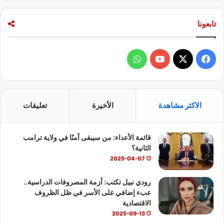
تابعونا
ف
و
ي
X
Y
ا
س
o
ت
الاكثر مشاهدة
الأخيرة
تعليقات
ب
u
س
قائمة الأعداء: من سيبقى آمنًا في ولاية ترامب
و
T
ا
الثانية؟
ك
u
ب
2025-04-07
b
رودي نبيل تكتب: أزمة المصروفات الدراسية..
عبء إضافي على الأسر في ظل الظروف
e
الاقتصادية
2025-09-13