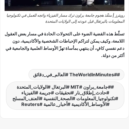
رويترز | منفّذ هجوم جامعة براون ترك مسار الفيزياء واتجه للعمل في تكنولوجيا
المعلومات بالبرتغال قبل عودته إلى الولايات المتحدة
تسلّط هذه القضية الضوء على التحولات الحادة في مسار بعض العقول
اللامعة، وكيف يمكن لتراكم الإحباطات الشخصية والأكاديمية، دون
دعم نفسي كافٍ، أن ينتهي بمأساة تهزّ الأوساط العلمية والجامعية في
أكثر من دولة.
#TheWorldInMinutes #العالم_في_دقائق
#جامعة_براون #MIT #البرتغال #الولايات_المتحدة
#حادث_إطلاق_نار #تحقيقات #جريمة #الفيزياء
#تكنولوجيا_المعلومات #الصحة_النفسية #العنف_المسلح
#الأوساط_الأكاديمية #أخبار_عالمية #Reuters