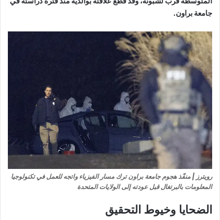
المتوسطة قرب لشبونة، وقد قطع علاقته بوالديه منذ فترة دراسته في
جامعة براون.
رويترز | منفّذ هجوم جامعة براون ترك مسار الفيزياء واتجه للعمل في تكنولوجيا
المعلومات بالبرتغال قبل عودته إلى الولايات المتحدة
الضحايا وخيوط التحقيق