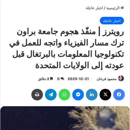
الرئيسية
/
اخبار عاجلة
اخبار عاجلة
رويترز | منفّذ هجوم جامعة براون
ترك مسار الفيزياء واتجه للعمل في
تكنولوجيا المعلومات بالبرتغال قبل
عودته إلى الولايات المتحدة
محمود فرحان
2025-12-21
0
2 دقائق
فيسبوك
‫X
لينكدإن
ماسنجر
واتساب
تيلقرام
طباعة