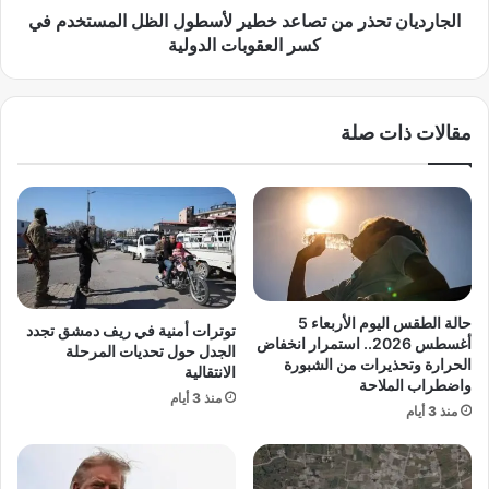
ب
ت
الجارديان تحذر من تصاعد خطير لأسطول الظل المستخدم في
أ
ح
كسر العقوبات الدولية
ع
ذ
ل
ر
ى
م
مقالات ذات صلة
م
ن
س
ت
ت
ص
و
ا
ى
ع
ت
د
ا
خ
ر
ط
ي
ي
حالة الطقس اليوم الأربعاء 5
توترات أمنية في ريف دمشق تجدد
خ
ر
أغسطس 2026.. استمرار انخفاض
الجدل حول تحديات المرحلة
ي
ل
الحرارة وتحذيرات من الشبورة
الانتقالية
م
واضطراب الملاحة
أ
منذ 3 أيام
ع
س
منذ 3 أيام
ت
ط
ر
و
ق
ل