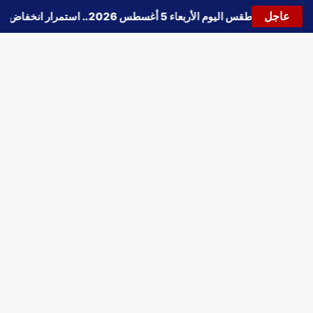
عاجل
🔵
حالة الطقس اليوم الأربعاء 5 أغسطس 2026.. استمرار انخفاض الحرارة وتحذيرات من الشبورة واضطراب الملاحة