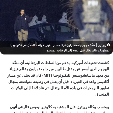
رويترز | منفّذ هجوم جامعة براون ترك مسار الفيزياء واتجه للعمل في تكنولوجيا
المعلومات بالبرتغال قبل عودته إلى الولايات المتحدة
كشفت تحقيقات أميركية، بدعم من السلطات البرتغالية، أن منفّذ
الهجوم الذي أسفر عن مقتل
طالبين من جامعة براون
وعالم فيزياء
من
معهد ماساتشوستس للتكنولوجيا (MIT)
كان قد تخلى عن مسار
أكاديمي واعد في الفيزياء، قبل أن يعمل في وظيفة متواضعة بمجال
تطوير البرمجيات
في بلده الأم البرتغال، ثم عاد لاحقًا إلى الولايات
المتحدة.
وبحسب وكالة رويترز، فإن المشتبه به
كلاوديو نيفيس فالينتي
أنهى