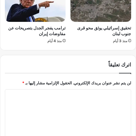
ب
ا
ب
ل
ي
ظ
ا
ل
تحقيق إسرائيلي يوثق محو قرى
ترامب يفجر الجدل بتصريحات عن
ن
ا
جنوب لبنان
مفاوضات إيران
ا
ل
ت
منذ 3 أيام
منذ 4 أيام
م
ا
س
ل
ت
ت
خ
اترك تعليقاً
ض
د
خ
م
م
ف
لن يتم نشر عنوان بريدك الإلكتروني.
الحقول الإلزامية مشار إليها بـ
*
ا
ي
ل
ك
ا
أ
س
ل
م
ر
ر
ا
ت
ي
ل
ع
ك
ع
ي
ل
ق