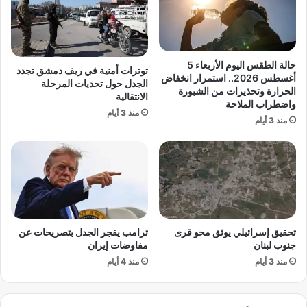
ت
ز
2
ا
7
د
س
ا
ب
ت
حالة الطقس اليوم الأربعاء 5
توترات أمنية في ريف دمشق تجدد
ت
"
أغسطس 2026.. استمرار انخفاض
الجدل حول تحديات المرحلة
م
ت
الحرارة وتحذيرات من الشبورة
الانتقالية
ب
واضطراب الملاحة
ح
منذ 3 أيام
ر
د
منذ 3 أيام
2
د
0
ا
2
ل
5
ح
د
ا
ل
تحقيق إسرائيلي يوثق محو قرى
ترامب يفجر الجدل بتصريحات عن
أ
جنوب لبنان
مفاوضات إيران
د
منذ 3 أيام
منذ 4 أيام
ن
ى
ل
ل