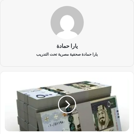
يارا حمادة
يارا حمادة صحفية مصرية تحت التدريب
س
ع
ر
ا
ل
ر
ي
ا
ل