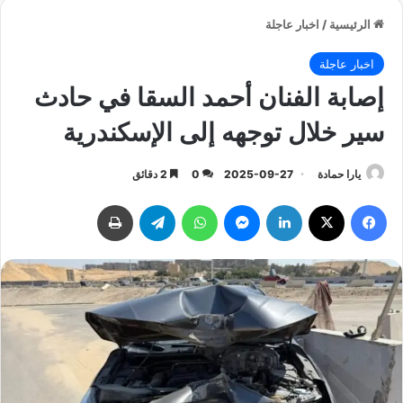
الرئيسية
/
اخبار عاجلة
اخبار عاجلة
إصابة الفنان أحمد السقا في حادث
سير خلال توجهه إلى الإسكندرية
يارا حمادة
2025-09-27
0
2 دقائق
فيسبوك
‫X
لينكدإن
ماسنجر
واتساب
تيلقرام
طباعة