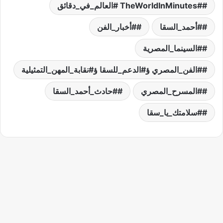
#TheWorldInMinutes #العالم_في_دقائق
#أحمد_السقا
#أخبار_الفن
#السينما_المصرية
#الفن_المصري ؤ#الدعم_للسقا ؤ#نقابة_المهن_التمثيلية
#المسرح_المصري
#حادث_أحمد_السقا
#سلامتك_يا_سقا