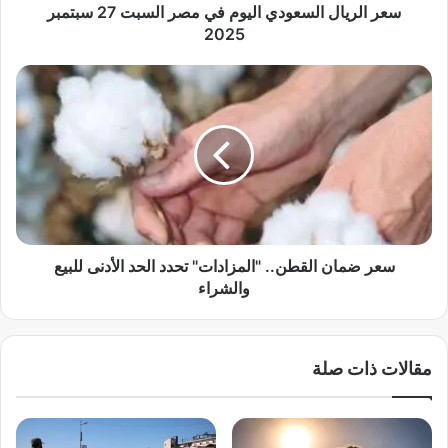
ا
سعر الريال السعودي اليوم في مصر السبت 27 سبتمبر
ل
2025
س
ع
س
و
ع
د
ر
ي
ض
ا
م
ل
ا
ي
ن
و
ا
م
ل
ف
ق
سعر ضمان القطن.. "المزادات" تحدد الحد الأدنى للبيع
ي
ط
والشراء
م
ن
ص
.
ر
.
مقالات ذات صلة
ا
"
ل
ا
س
ل
ب
م