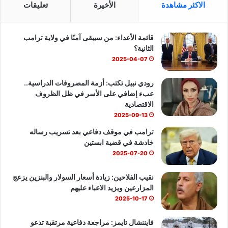
الاكثر مشاهدة
الأخيرة
تعليقات
ب
u
س
قائمة الأعداء: من سيبقى آمنًا في ولاية ترامب
و
T
ا
الثانية؟
ك
u
ب
2025-04-07
b
رودي نبيل تكتب: أزمة المصروفات الدراسية..
عبء إضافي على الأسر في ظل الظروف
e
الاقتصادية
2025-09-13
ترامب في موقف دفاعي بعد تسريب رساله
خادشة في قضية ابستين
2025-07-20
نقيب الفلاحين: زيادة أسعار السولار والبنزين يزعج
المزارعين ويزيد الاعباء عليهم
2025-10-17
فايننشال تايمز: مراجعة دفاعية مرتقبة تدعو