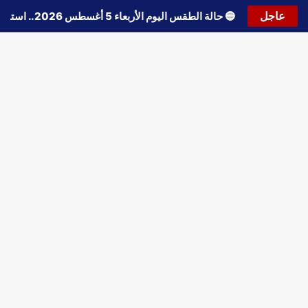
عاجل
🔵
حالة الطقس اليوم الأربعاء 5 أغسطس 2026.. استمرار انخفاض الحرارة وتحذيرات من الشبورة واضطراب الملاحة