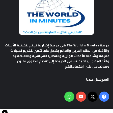
جريدة The World in Minutes
هي جريدة إخبارية تهتم بتغطية الأحداث
والأخبار في العالم العربي والعالم بشكل عام. تتميز بتقديم تحليلات
عميقة وشاملة للأحداث الجارية والقضايا السياسية والاقتصادية
والثقافية والرياضية. تسعى الجريدة إلى تقديم محتوى متنوع
وموضوعي يلبي اهتماماتكم
السوشيل ميديا
فيسبوك
‫X
‫YouTube
واتساب
×
سياسة الخصوصية