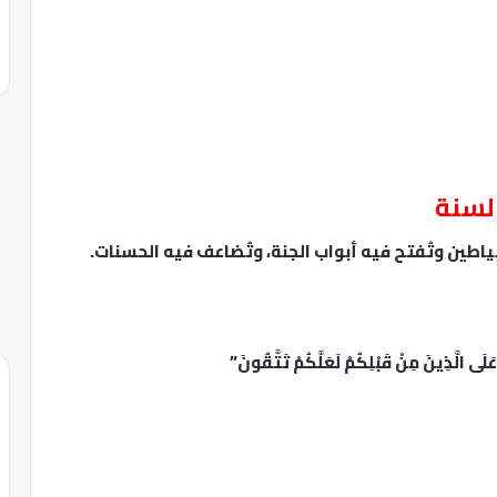
لسنة
ياطين وتُفتح فيه أبواب الجنة، وتُضاعف فيه الحسنات.
َلَى الَّذِينَ مِنْ قَبْلِكُمْ لَعَلَّكُمْ تَتَّقُونَ”