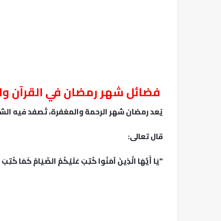
فضائل شهر رمضان في القرآن وا
يُعد رمضان شهر الرحمة والمغفرة، تُصفد فيه الش
قال تعالى:
“يَا أَيُّهَا الَّذِينَ آمَنُوا كُتِبَ عَلَيْكُمُ الصِّيَامُ كَمَا كُتِبَ ع