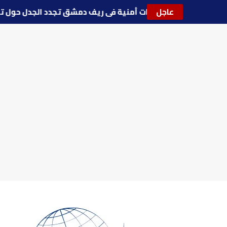
عاجل
🔵
توترات أمنية في ريف دمشق تجدد الجدل حو