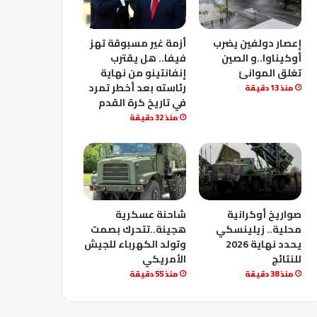
إعصار دولفين يضرب
أزمة غير مسبوقة تهز
أوكيناوا..و الصين
فيفا.. هل يقترب
تغلق الموانئ
إنفانتينو من نهاية
رئاسته بعد أخطر تمرد
منذ 13 دقيقة
في تاريخ كرة القدم
منذ 32 دقيقة
صواريخ أوكرانية
شاحنة عسكرية
محلية.. زيلينسكي
هجينة..تتحرك بصمت
يحدد نهاية 2026
وتولد الكهرباء للجيش
للنتائج
الأمريكي
منذ 38 دقيقة
منذ 55 دقيقة