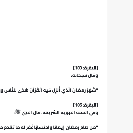
[البقرة: 183]
وقال سبحانه:
“شَهْرُ رَمَضَانَ الَّذِي أُنزِلَ فِيهِ الْقُرْآنُ هُدًى لِلنَّاسِ وَبَ
[البقرة: 185]
وفي السنة النبوية الشريفة، قال النبي ﷺ:
“من صام رمضان إيمانًا واحتسابًا غُفر له ما تقدم م