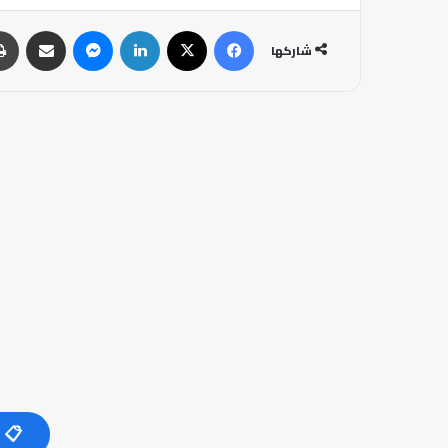
فيسبوك
‫X
لينكدإن
ماسنجر
مشاركة عبر البريد
شاركها
📋 