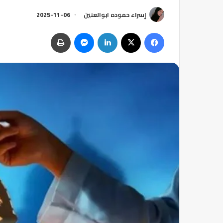
إسراء حموده ابوالعنين
2025-11-06
فيسبوك
‫X
لينكدإن
ماسنجر
طباعة