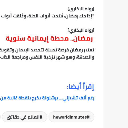
[رواه البخاري]
“إذا جاء رمضان، فُتحت أبواب الجنة، وغُلقت أبواب 
[رواه البخاري]
رمضان.. محطة إيمانية سنوية
يُعتبر رمضان فرصة ثمينة لتجديد الإيمان وتقوية ا
والصدقة، وهو شهر تزكية النفس ومراجعة الذات، 
إقرأ أيضا:
رغم أنف تشيزني… برشلونة يخرج بنقطة غالية من
heworldinmutes
العالم في دقائق