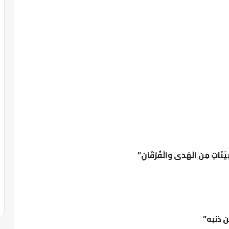
يِّنَاتٍ مِنَ الْهُدَى وَالْفُرْقَانِ”
ن ذنبه”