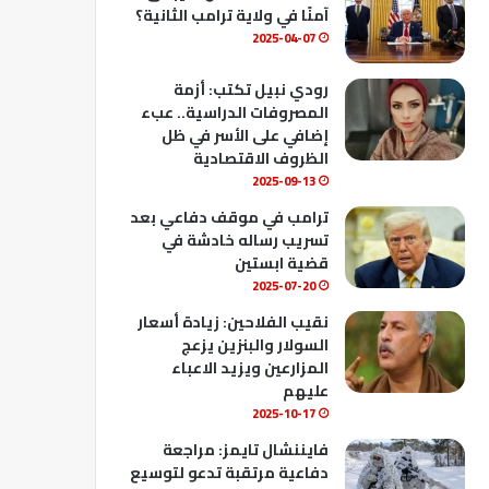
ك
u
ب
آمنًا في ولاية ترامب الثانية؟
b
2025-04-07
e
رودي نبيل تكتب: أزمة
المصروفات الدراسية.. عبء
إضافي على الأسر في ظل
الظروف الاقتصادية
2025-09-13
ترامب في موقف دفاعي بعد
تسريب رساله خادشة في
قضية ابستين
2025-07-20
نقيب الفلاحين: زيادة أسعار
السولار والبنزين يزعج
المزارعين ويزيد الاعباء
عليهم
2025-10-17
فايننشال تايمز: مراجعة
دفاعية مرتقبة تدعو لتوسيع