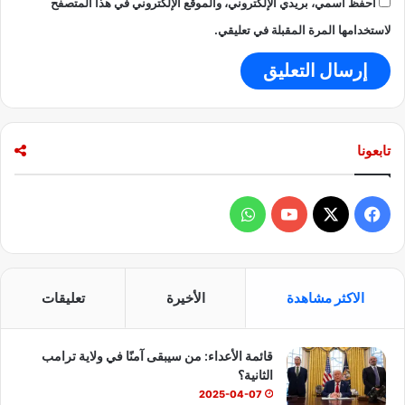
احفظ اسمي، بريدي الإلكتروني، والموقع الإلكتروني في هذا المتصفح
ا
ر
لاستخدامها المرة المقبلة في تعليقي.
ج
تابعونا
ف
و
ي
X
Y
ا
س
o
ت
الاكثر مشاهدة
الأخيرة
تعليقات
ب
u
س
قائمة الأعداء: من سيبقى آمنًا في ولاية ترامب
و
T
ا
الثانية؟
ك
u
ب
2025-04-07