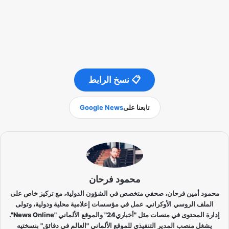
📋 نسخ الرابط
تابعنا على
Google News
محمود فرحان
محمود أمين فرحان، صحفي متخصص في الشؤون الدولية، مع تركيز خاص على
الملف الروسي الأوكراني. عمل في مؤسسات إعلامية محلية ودولية، وتولى
إدارة المحتوى في منصات مثل "أخباري24" والموقع الألماني "News Online".
يشغل منصب المدير التنفيذي للموقع الألماني "العالم في دقائق" بنسختيه