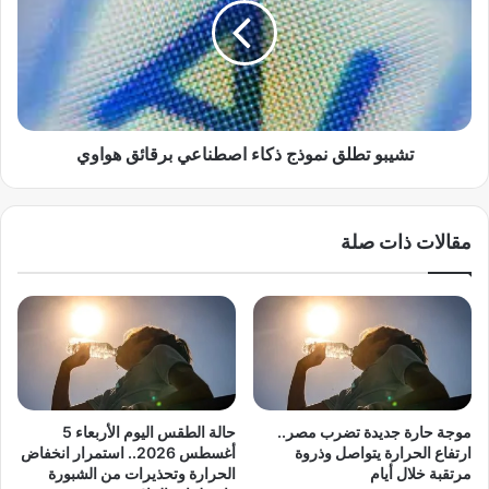
ي
ب
م
و
ز
ت
:
ط
ح
ل
ر
ق
ب
ن
تشيبو تطلق نموذج ذكاء اصطناعي برقائق هواوي
«
م
م
و
ا
ذ
مقالات ذات صلة
غ
ج
ا
ذ
»
ك
ع
ا
ل
ء
ى
ا
ا
ص
ل
ط
د
ن
موجة حارة جديدة تضرب مصر..
حالة الطقس اليوم الأربعاء 5
ي
ا
ارتفاع الحرارة يتواصل وذروة
أغسطس 2026.. استمرار انخفاض
م
ع
مرتقبة خلال أيام
الحرارة وتحذيرات من الشبورة