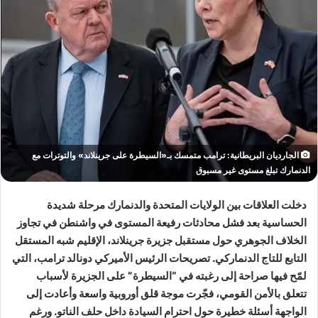
الجارديان البريطانية: ترامب متمسك بـ«السيطرة على جرينلاند» والتوترات مع
الدنمارك تبلغ مستوى غير مسبوق
دخلت العلاقات بين الولايات المتحدة والدنمارك مرحلة شديدة
الحساسية بعد فشل محادثات رفيعة المستوى في واشنطن في تجاوز
الخلاف الجوهري حول مستقبل جزيرة جرينلاند، الإقليم شبه المستقل
التابع للتاج الدنماركي. تصريحات الرئيس الأميركي دونالد ترامب، التي
لمّح فيها صراحة إلى رغبته في “السيطرة” على الجزيرة لأسباب
تتعلق بالأمن القومي، فجّرت موجة قلق أوروبية واسعة وأعادت إلى
الواجهة أسئلة خطيرة حول احترام السيادة داخل حلف الناتو. ورغم