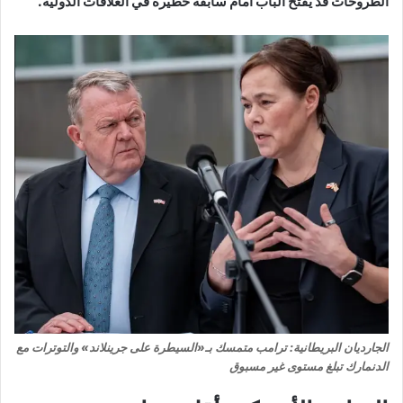
الطروحات قد يفتح الباب أمام سابقة خطيرة في العلاقات الدولية.
الجارديان البريطانية: ترامب متمسك بـ«السيطرة على جرينلاند» والتوترات مع
الدنمارك تبلغ مستوى غير مسبوق