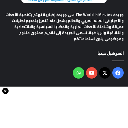
جريدة The World in Minutes
هي جريدة إخبارية تهتم بتغطية الأحداث
والأخبار في العالم العربي والعالم بشكل عام. تتميز بتقديم تحليلات
عميقة وشاملة للأحداث الجارية والقضايا السياسية والاقتصادية
والثقافية والرياضية. تسعى الجريدة إلى تقديم محتوى متنوع
وموضوعي يلبي اهتماماتكم
السوشيل ميديا
فيسبوك
‫X
‫YouTube
واتساب
×
سياسة الخصوصية
من نحن
اتصل بنا
انضم الينا