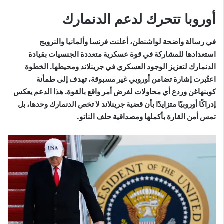
أوروبا تتحرك لدعم الدنمارك
في رسالة واضحة لواشنطن، أعلنت فرنسا وألمانيا والنرويج
استعدادها للمشاركة في قوة عسكرية متعددة الجنسيات بقيادة
الدنمارك لتعزيز الوجود العسكري في جرينلاند ومحيطها. الخطوة
اعتُبرت إشارة تضامن أوروبي غير مسبوقة، تهدف إلى طمأنة
كوبنهاغن وردع أي محاولات لفرض أمر واقع بالقوة. هذا الدعم يعكس
إدراكًا أوروبيًا متزايدًا بأن قضية جرينلاند لا تخص الدنمارك وحدها، بل
تمس أمن القارة بأكملها ومصداقية حلف الناتو.