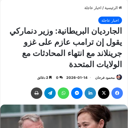
الرئيسية
/
اخبار عاجلة
اخبار عاجلة
الجارديان البريطانية: وزير دنماركي
يقول إن ترامب عازم على غزو
جرينلاند مع انتهاء المحادثات مع
الولايات المتحدة
محمود فرحان
2026-01-14
0
2 دقائق
فيسبوك
‫X
لينكدإن
ماسنجر
واتساب
تيلقرام
طباعة