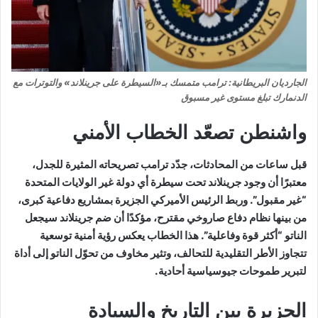
الجارديان البريطانية: ترامب متمسك بـ«السيطرة على جرينلاند» والتوترات مع
الدنمارك تبلغ مستوى غير مسبوق
واشنطن تصعّد الخطاب الأمني
قبل ساعات من المحادثات، جدّد ترامب تصريحاته المثيرة للجدل،
معتبرًا أن وجود جرينلاند تحت سيطرة أي دولة غير الولايات المتحدة
“غير مقبول”. وربط الرئيس الأميركي الجزيرة بمشاريع دفاعية كبرى،
من بينها نظام دفاع صاروخي مقترح، مؤكدًا أن ضم جرينلاند سيجعل
الناتو “أكثر قوة وفاعلية”. هذا الخطاب يعكس رؤية أمنية توسعية
تتجاوز الأطر التقليدية للتحالف، وتثير مخاوف من تحوّل الناتو إلى أداة
لتبرير طموحات جيوسياسية أحادية.
الجزيرة بين التاريخ والسيادة