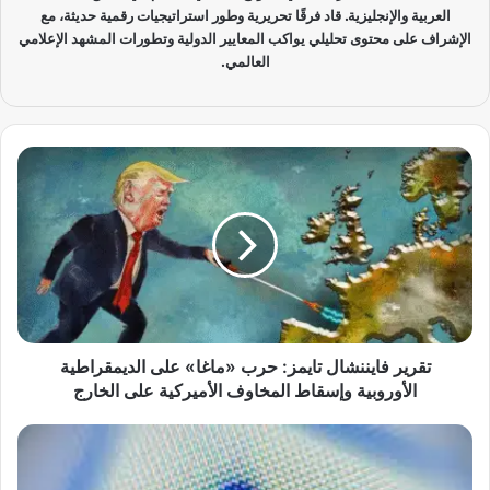
العربية والإنجليزية. قاد فرقًا تحريرية وطور استراتيجيات رقمية حديثة، مع
الإشراف على محتوى تحليلي يواكب المعايير الدولية وتطورات المشهد الإعلامي
العالمي.
ت
ق
ر
ي
ر
ف
ا
ي
ن
ن
تقرير فايننشال تايمز: حرب «ماغا» على الديمقراطية
ش
الأوروبية وإسقاط المخاوف الأميركية على الخارج
ا
ل
ت
ت
ش
ا
ي