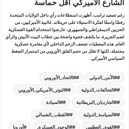
الشارع الأميركي أقل حماسة
رغم تصعيد ترامب، أظهرت استطلاعات رأي داخل الولايات المتحدة
رفضًا واسعًا لفكرة الاستيلاء على جرينلاند. غالبية الأميركيين، من
الحزبين الديمقراطي والجمهوري، عارضوا استخدام القوة العسكرية
لضم الجزيرة، ما يكشف فجوة واضحة بين خطاب البيت الأبيض والرأي
العام. هذه المعطيات تضعف الزخم الداخلي لأي مغامرة عسكرية
محتملة، لكنها لا تقلل من حجم القلق الأوروبي من استمرار الضغط
السياسي الأميركي.
#الأمن_الدولي
#الاتحاد_الأوروبي
#التحالفات_الدولية
#التوتر_الأمريكي_الأوروبي
#الجارديان_البريطانية
#السيادة
#السياسة_الدولية
#القطب_الشمالي
#القوى_العظمى
#الوجود_العسكري
أوروبا