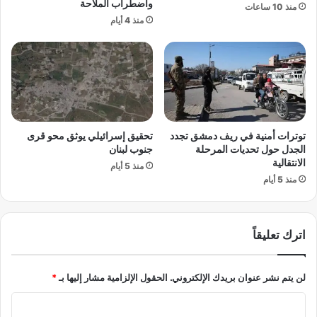
ق
واضطراب الملاحة
ي
منذ 10 ساعات
ر
ب
منذ 4 أيام
ا
ر
ط
ق
ي
ا
ة
ئ
ا
ق
ل
ه
أ
و
توترات أمنية في ريف دمشق تجدد
تحقيق إسرائيلي يوثق محو قرى
و
ا
الجدل حول تحديات المرحلة
جنوب لبنان
ر
و
الانتقالية
و
منذ 5 أيام
ي
منذ 5 أيام
ب
ي
ة
و
اترك تعليقاً
إ
س
ق
لن يتم نشر عنوان بريدك الإلكتروني.
الحقول الإلزامية مشار إليها بـ
*
ا
ط
ا
ا