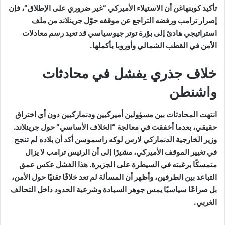
تأكيد كوبنهاغن أن الاستيلاء الأميركي “غير ضروري على الإطلاق”، فإن
إصرار ترامب ورفضه التراجع عن موقفه حوّل جرينلاند من ملف
استراتيجي هادئ إلى بؤرة توتر جيوسياسي قد تعيد رسم معادلات
الأمن في القطب الشمالي وأوروبا بأكملها.
خلاف جذري يفشل في محادثات
واشنطن
انتهت المحادثات بين مسؤولين أميركيين ودنماركيين دون أي اختراق
حقيقي، بعدما أخفقت في معالجة “الخلاف الأساسي” حول جرينلاند.
وزير الخارجية الدنماركي لارس لوكه راسموسن أكد أن بلاده لم تنجح
في تغيير الموقف الأميركي، مشيرًا إلى أن الرئيس ترامب لا يزال
متمسكًا برغبته في السيطرة على الجزيرة. هذا الفشل عكس عمق
التباعد بين الطرفين، وأظهر أن المسألة لم تعد خلافًا تقنيًا حول الأمن،
بل صراعًا سياسيًا يمس جوهر السيادة وشرعية الحدود داخل التحالف
الغربي.