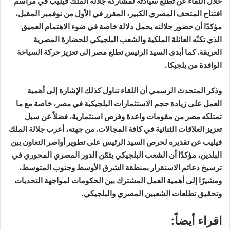
خلال اللقاء عن تطلع سيادته لمشاركة جلالة الملك فيليب في مراسم
افتتاح المتحف المصري الكبير، المقرر في الأول من نوفمبر المقبل،
مؤكدًا أن حضور جلالته يحمل دلالة خاصة في ضوء الاهتمام العميق
الذي تكنّه العائلة الملكية والشعب البلجيكي للحضارة المصرية
العريقة. كما أبدى السيد الرئيس تطلع مصر إلى تعزيز حركة السياحة
الوافدة من بلجيكا.
وذكر المتحدث الرسمي أن اللقاء تناول كذلك الإشارة إلى أهمية
العمل على زيادة حجم الاستثمارات البلجيكية في مصر، خاصة مع ما
تمتلكه مصر من مقومات واعدة وفرص استثمارية، فضلاً عن سبل
تعزيز العلاقات الثنائية في كافة المجالات. من جهته، أعرب جلالة الملك
فيليب عن تقديره لحرص السيد الرئيس على تطوير أواصر التعاون بين
البلدين، مؤكدًا أن الشعب البلجيكي يثمّن الدور المصري المحوري في
ترسيخ دعائم الاستقرار بمنطقة الشرق الأوسط وجنوب المتوسط،
ومشيرًا إلى أهمية العمل المشترك بين الحكومات لمواجهة التحديات
وتحقيق تطلعات الشعبين المصري والبلجيكي.
اقراء أيضاً: