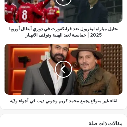
م
ب
ا
ر
ا
تحليل مباراة ليفربول ضد فرانكفورت في دوري أبطال أوروبا
ة
2025 | خماسية تُعيد الهيبة وتوقف الانهيار
ل
ي
ل
ف
ق
ر
ا
ب
ء
و
غ
ل
ي
ض
ر
د
م
ف
ت
ر
و
لقاء غير متوقع يجمع محمد كريم وجوني ديب في أجواء ودّية
ا
ق
ن
ع
ك
ي
مقالات ذات صلة
ف
ج