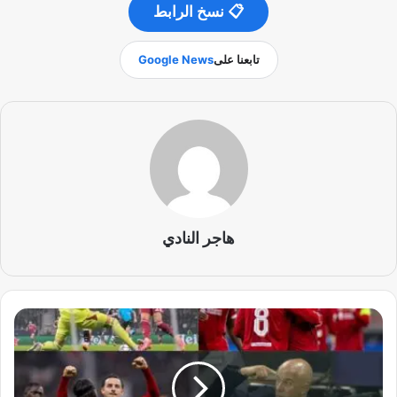
📋 نسخ الرابط
تابعنا على
Google News
هاجر النادي
ت
ح
ل
ي
ل