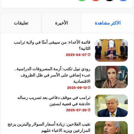
ي
X
Y
ا
س
o
ت
الاكثر مشاهدة
الأخيرة
تعليقات
ب
u
س
قائمة الأعداء: من سيبقى آمنًا في ولاية ترامب
و
T
ا
الثانية؟
ك
u
ب
2025-04-07
b
رودي نبيل تكتب: أزمة المصروفات الدراسية..
عبء إضافي على الأسر في ظل الظروف
e
الاقتصادية
2025-09-13
ترامب في موقف دفاعي بعد تسريب رساله
خادشة في قضية ابستين
2025-07-20
نقيب الفلاحين: زيادة أسعار السولار والبنزين يزعج
المزارعين ويزيد الاعباء عليهم