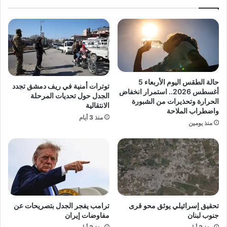
و
م
ر
ع
ت
م
ف
ح
ي
م
د
د
و
ك
ر
ر
حالة الطقس اليوم الأربعاء 5
توترات أمنية في ريف دمشق تجدد
ي
ي
أغسطس 2026.. استمرار انخفاض
الجدل حول تحديات المرحلة
أ
م
الحرارة وتحذيرات من الشبورة
الانتقالية
ب
واضطراب الملاحة
و
منذ 3 أيام
ط
ج
منذ يومين
ا
و
ل
ن
أ
ي
و
د
ر
ي
و
ب
ب
ف
تحقيق إسرائيلي يوثق محو قرى
ترامب يفجر الجدل بتصريحات عن
ا
ي
جنوب لبنان
مفاوضات إيران
2
أ