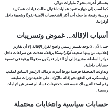
بخسائر قُدرت بنحو
7 مليارات دولار
.
كما نُسب إلى جهازه تنفيذ عمليات اغتيال طالت قيادات عسكرية
روسية رفيعة، ما جعله أحد أكثر الشخصيات الأمنية نفوذًا وشعبية داخل
أوكرانيا.
أسباب الإقالة… غموض وتسريبات
حتى الآن، لا يوجد تفسير رسمي واضح لقرار الإقالة. إلا أن تقارير
إعلامية، من بينها صحيفة
أوكرانيسكا برافدا
، تحدثت عن
صراعات داخل
دوائر السلطة
، مشيرة إلى أن القرار قد يكون مدفوعًا برغبة في تصفية
حسابات داخلية.
وتداولت الصحيفة فرضية تورط
أندريه يرماك
، الرئيس السابق لمكتب
زيلينسكي، في الدفع نحو إقالة ماليّوك، على خلفية توترات سابقة،
رغم استقالة يرماك نفسه عقب تحقيقات فساد لم تسفر عن اتهامات
رسمية.
حسابات سياسية وانتخابات محتملة