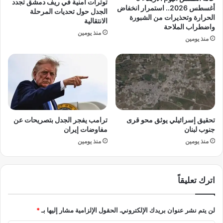
توترات أمنية في ريف دمشق تجدد
.
أغسطس 2026.. استمرار انخفاض
الجدل حول تحديات المرحلة
.
الحرارة وتحذيرات من الشبورة
الانتقالية
واضطراب الملاحة
م
منذ يومين
ص
منذ يومين
ر
ت
ع
ب
ر
م
ح
تحقيق إسرائيلي يوثق محو قرى
ترامب يفجر الجدل بتصريحات عن
ط
جنوب لبنان
مفاوضات إيران
ة
منذ يومين
منذ يومين
ب
ن
ي
ن
اترك تعليقاً
و
ت
س
لن يتم نشر عنوان بريدك الإلكتروني.
الحقول الإلزامية مشار إليها بـ
*
ت