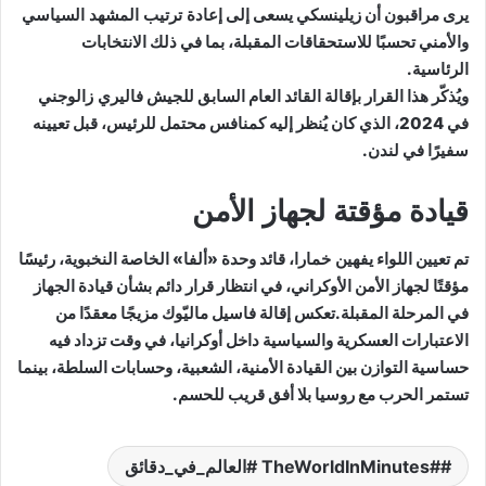
يرى مراقبون أن زيلينسكي يسعى إلى
إعادة ترتيب المشهد السياسي
والأمني
تحسبًا للاستحقاقات المقبلة، بما في ذلك الانتخابات
الرئاسية.
ويُذكّر هذا القرار بإقالة القائد العام السابق للجيش
فاليري زالوجني
في 2024، الذي كان يُنظر إليه كمنافس محتمل للرئيس، قبل تعيينه
سفيرًا في لندن.
قيادة مؤقتة لجهاز الأمن
تم تعيين اللواء
يفهين خمارا
، قائد وحدة «ألفا» الخاصة النخبوية، رئيسًا
مؤقتًا لجهاز الأمن الأوكراني، في انتظار قرار دائم بشأن قيادة الجهاز
في المرحلة المقبلة.تعكس إقالة فاسيل ماليّوك مزيجًا معقدًا من
الاعتبارات العسكرية والسياسية داخل أوكرانيا، في وقت تزداد فيه
حساسية التوازن بين القيادة الأمنية، الشعبية، وحسابات السلطة، بينما
تستمر الحرب مع روسيا بلا أفق قريب للحسم.
#TheWorldInMinutes #العالم_في_دقائق