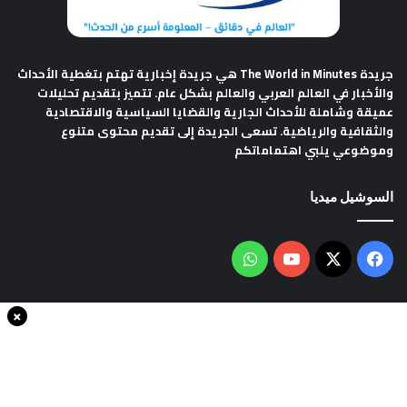
جريدة The World in Minutes
هي جريدة إخبارية تهتم بتغطية الأحداث
والأخبار في العالم العربي والعالم بشكل عام. تتميز بتقديم تحليلات
عميقة وشاملة للأحداث الجارية والقضايا السياسية والاقتصادية
والثقافية والرياضية. تسعى الجريدة إلى تقديم محتوى متنوع
وموضوعي يلبي اهتماماتكم
السوشيل ميديا
فيسبوك
‫X
‫YouTube
واتساب
×
سياسة الخصوصية
من نحن
اتصل بنا
انضم الينا