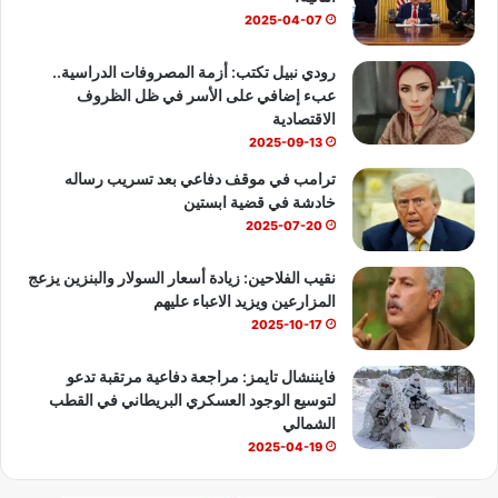
ك
u
ب
2025-04-07
b
رودي نبيل تكتب: أزمة المصروفات الدراسية..
عبء إضافي على الأسر في ظل الظروف
e
الاقتصادية
2025-09-13
ترامب في موقف دفاعي بعد تسريب رساله
خادشة في قضية ابستين
2025-07-20
نقيب الفلاحين: زيادة أسعار السولار والبنزين يزعج
المزارعين ويزيد الاعباء عليهم
2025-10-17
فايننشال تايمز: مراجعة دفاعية مرتقبة تدعو
لتوسيع الوجود العسكري البريطاني في القطب
الشمالي
2025-04-19