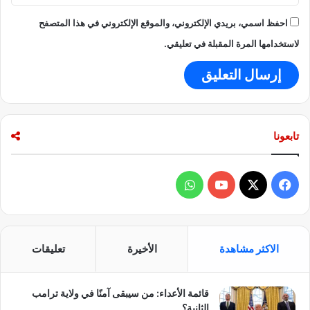
احفظ اسمي، بريدي الإلكتروني، والموقع الإلكتروني في هذا المتصفح
لاستخدامها المرة المقبلة في تعليقي.
تابعونا
ف
و
ي
X
Y
ا
س
o
ت
الاكثر مشاهدة
الأخيرة
تعليقات
ب
u
س
قائمة الأعداء: من سيبقى آمنًا في ولاية ترامب
و
T
ا
الثانية؟