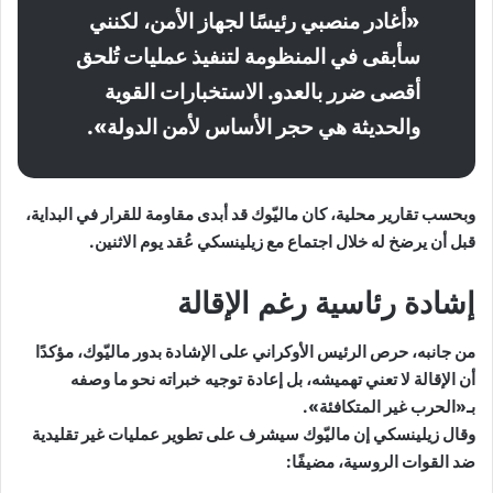
«أغادر منصبي رئيسًا لجهاز الأمن، لكنني
سأبقى في المنظومة لتنفيذ عمليات تُلحق
أقصى ضرر بالعدو. الاستخبارات القوية
والحديثة هي حجر الأساس لأمن الدولة».
وبحسب تقارير محلية، كان ماليّوك قد أبدى مقاومة للقرار في البداية،
قبل أن يرضخ له خلال اجتماع مع زيلينسكي عُقد يوم الاثنين.
إشادة رئاسية رغم الإقالة
من جانبه، حرص الرئيس الأوكراني على الإشادة بدور ماليّوك، مؤكدًا
أن الإقالة لا تعني تهميشه، بل
إعادة توجيه خبراته
نحو ما وصفه
بـ«الحرب غير المتكافئة».
وقال زيلينسكي إن ماليّوك سيشرف على تطوير عمليات غير تقليدية
ضد القوات الروسية، مضيفًا: