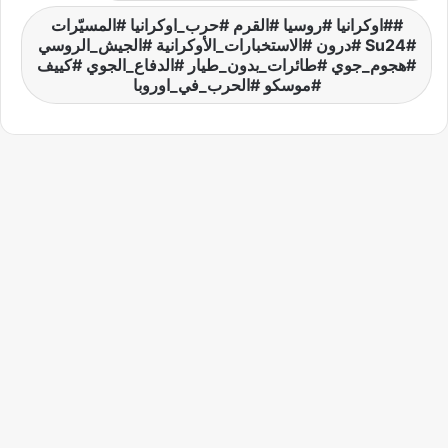
#اوكرانيا #روسيا #القرم #حرب_اوكرانيا #المسيّرات
#Su24 #درون #الاستخبارات_الأوكرانية #الجيش_الروسي
#هجوم_جوي #طائرات_بدون_طيار #الدفاع_الجوي #كييف
#موسكو #الحرب_في_اوروبا