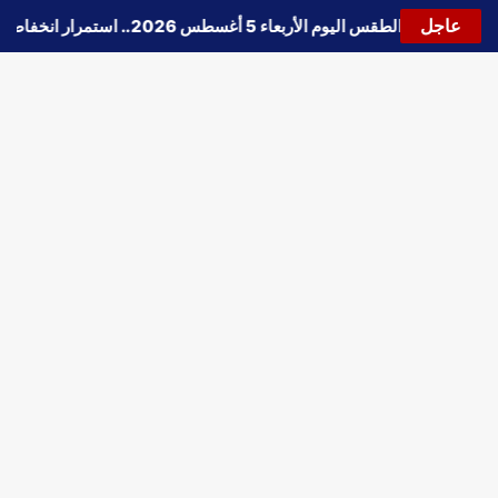
عاجل
🔵
حالة الطقس اليوم الأربعاء 5 أغسطس 2026.. استمرار انخفاض الحرارة وتحذيرات من الشبورة واضطراب الملاحة