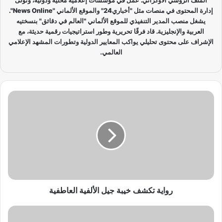
إدارة المحتوى في منصات مثل "أخباري24" والموقع الألماني "News Online".
يشغل منصب المدير التنفيذي للموقع الألماني "العالم في دقائق" بنسختيه
العربية والإنجليزية. قاد فرقًا تحريرية وطور استراتيجيات رقمية حديثة، مع
الإشراف على محتوى تحليلي يواكب المعايير الدولية وتطورات المشهد الإعلامي
العالمي.
ر
و
ا
ي
ة
ت
ك
ش
ف
خ
رواية تكشف خيبة جيل الألفية العاطفية
ي
ب
ا
ة
ل