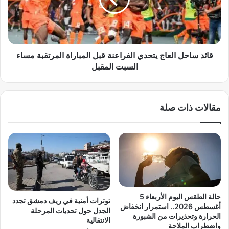
س
ق
ا
و
ح
ن
ل
ح
ا
م
ل
قائد ساحل العاج يتحدي الفراعنة قبل المباراة المرتقبة مساء
ل
ع
السبت المقبل
ة
ا
«
ج
ق
ي
مقالات ذات صلة
ب
ت
ل
ح
م
د
ا
ي
ت
ا
ت
ل
ك
ف
ل
ر
م
ا
حالة الطقس اليوم الأربعاء 5
توترات أمنية في ريف دمشق تجدد
م
ع
أغسطس 2026.. استمرار انخفاض
الجدل حول تحديات المرحلة
ع
ن
الحرارة وتحذيرات من الشبورة
الانتقالية
ا
واضطراب الملاحة
ة