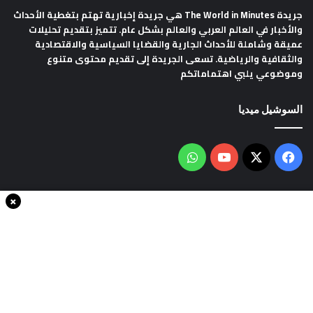
جريدة The World in Minutes
هي جريدة إخبارية تهتم بتغطية الأحداث
والأخبار في العالم العربي والعالم بشكل عام. تتميز بتقديم تحليلات
عميقة وشاملة للأحداث الجارية والقضايا السياسية والاقتصادية
والثقافية والرياضية. تسعى الجريدة إلى تقديم محتوى متنوع
وموضوعي يلبي اهتماماتكم
السوشيل ميديا
فيسبوك
‫X
‫YouTube
واتساب
×
سياسة الخصوصية
من نحن
اتصل بنا
انضم الينا