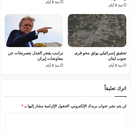
منذ 3 أيام
ه
ق
منذ 3 أيام
.
ب
.
ل
ا
ا
ن
ل
ت
م
ب
ب
ه
ا
تحقيق إسرائيلي يوثق محو قرى
ترامب يفجر الجدل بتصريحات عن
م
ر
جنوب لبنان
مفاوضات إيران
ي
ا
ن
منذ 3 أيام
منذ 3 أيام
ة
ا
ا
ل
ل
ل
م
اترك تعليقاً
ي
ر
و
ت
ر
ق
لن يتم نشر عنوان بريدك الإلكتروني.
الحقول الإلزامية مشار إليها بـ
*
ا
ب
ه
ة
ا
»
م
ل
س