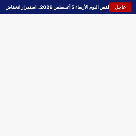
عاجل
🔵
حالة الطقس اليوم الأربعاء 5 أغسطس 2026.. استمرار انخفاض الحرارة وتحذيرات من الشبورة واضطراب الملاحة