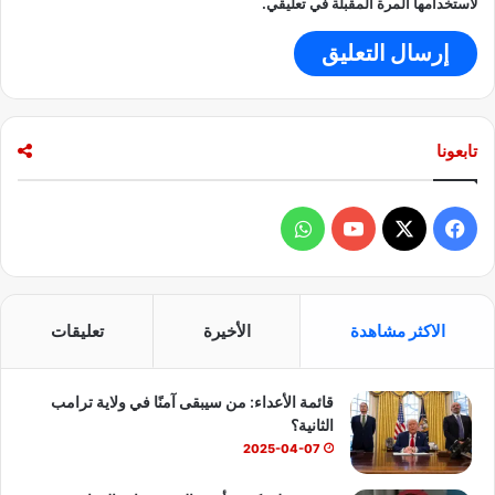
لاستخدامها المرة المقبلة في تعليقي.
تابعونا
ف
و
ي
X
Y
ا
س
o
ت
الاكثر مشاهدة
الأخيرة
تعليقات
ب
u
س
قائمة الأعداء: من سيبقى آمنًا في ولاية ترامب
و
T
ا
الثانية؟
ك
u
ب
2025-04-07
b