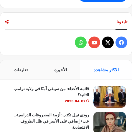
تابعونا
ف
و
ي
X
Y
ا
س
o
ت
الاكثر مشاهدة
الأخيرة
تعليقات
ب
u
س
قائمة الأعداء: من سيبقى آمنًا في ولاية ترامب
و
T
ا
الثانية؟
ك
u
ب
2025-04-07
b
رودي نبيل تكتب: أزمة المصروفات الدراسية..
عبء إضافي على الأسر في ظل الظروف
e
الاقتصادية