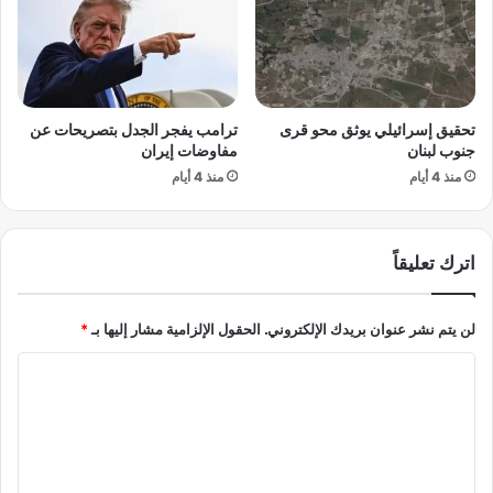
و
ا
ح
ي
ة
ف
تحقيق إسرائيلي يوثق محو قرى
ترامب يفجر الجدل بتصريحات عن
ي
جنوب لبنان
مفاوضات إيران
ت
ر
منذ 4 أيام
منذ 4 أيام
ك
ي
ا
اترك تعليقاً
لن يتم نشر عنوان بريدك الإلكتروني.
الحقول الإلزامية مشار إليها بـ
*
ا
ل
ت
ع