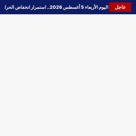
عاجل
🔵
حالة الطقس اليوم الأربعاء 5 أغسطس 2026.. استمرار انخفاض الحرارة وتحذيرات من الشبورة واضطراب الملاحة