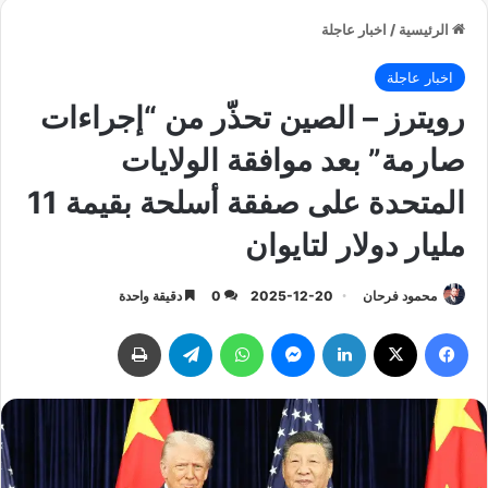
الرئيسية
/
اخبار عاجلة
اخبار عاجلة
رويترز – الصين تحذّر من “إجراءات
صارمة” بعد موافقة الولايات
المتحدة على صفقة أسلحة بقيمة 11
مليار دولار لتايوان
محمود فرحان
2025-12-20
0
دقيقة واحدة
فيسبوك
‫X
لينكدإن
ماسنجر
واتساب
تيلقرام
طباعة