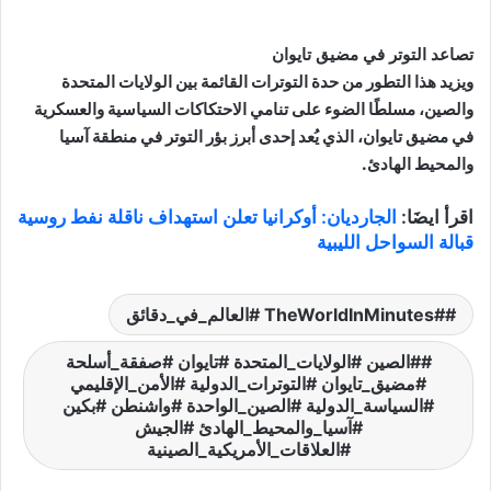
تصاعد التوتر في مضيق تايوان
ويزيد هذا التطور من حدة التوترات القائمة بين الولايات المتحدة
والصين، مسلطًا الضوء على تنامي الاحتكاكات السياسية والعسكرية
في مضيق تايوان، الذي يُعد إحدى أبرز بؤر التوتر في منطقة آسيا
والمحيط الهادئ.
اقرأ ايضَا:
الجارديان: أوكرانيا تعلن استهداف ناقلة نفط روسية
قبالة السواحل الليبية
#TheWorldInMinutes #العالم_في_دقائق
#الصين #الولايات_المتحدة #تايوان #صفقة_أسلحة
#مضيق_تايوان #التوترات_الدولية #الأمن_الإقليمي
#السياسة_الدولية #الصين_الواحدة #واشنطن #بكين
#آسيا_والمحيط_الهادئ #الجيش
#العلاقات_الأمريكية_الصينية