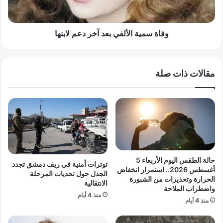
ي
ه
ة
د
ا
ا
ل
وفاة سمية الألفي بعد آخر دعم لابنها
ل
أ
س
ل
ي
ف
مقالات ذات صلة
ا
ي
ح
ب
ة
ع
ا
د
ل
آ
ث
خ
ق
ر
ا
د
ف
ع
حالة الطقس اليوم الأربعاء 5
توترات أمنية في ريف دمشق تجدد
ي
م
أغسطس 2026.. استمرار انخفاض
الجدل حول تحديات المرحلة
ة
ل
الحرارة وتحذيرات من الشبورة
الانتقالية
و
واضطراب الملاحة
ا
منذ 4 أيام
ا
ب
منذ 4 أيام
ل
ن
ر
ه