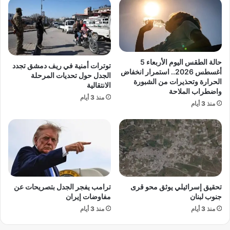
ت
ا
ج
س
ه
ت
ة
ي
ل
ل
ف
ا
حالة الطقس اليوم الأربعاء 5
توترات أمنية في ريف دمشق تجدد
ن
ء
أغسطس 2026.. استمرار انخفاض
الجدل حول تحديات المرحلة
ز
ع
الحرارة وتحذيرات من الشبورة
الانتقالية
و
واضطراب الملاحة
س
منذ 3 أيام
ي
ك
منذ 3 أيام
ل
ر
ا
ي
ت
أ
ت
م
ح
ي
و
ر
ل
ك
تحقيق إسرائيلي يوثق محو قرى
ترامب يفجر الجدل بتصريحات عن
ع
ي
جنوب لبنان
مفاوضات إيران
ا
ع
ئ
منذ 3 أيام
منذ 3 أيام
ل
د
ى