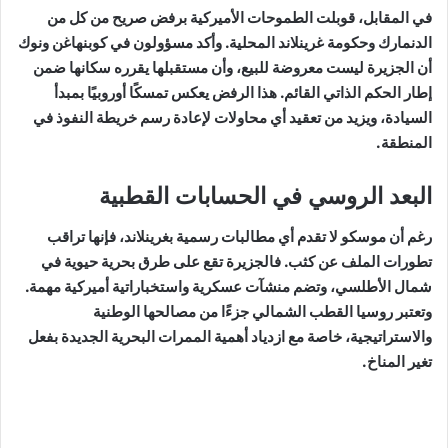
في المقابل، قوبلت الطموحات الأميركية برفض صريح من كل من
الدنمارك وحكومة غرينلاند المحلية. وأكد مسؤولون في كوبنهاغن ونوك
أن الجزيرة ليست معروضة للبيع، وأن مستقبلها يقرره سكانها ضمن
إطار الحكم الذاتي القائم. هذا الرفض يعكس تمسكًا أوروبيًا بمبدأ
السيادة، ويزيد من تعقيد أي محاولات لإعادة رسم خريطة النفوذ في
المنطقة.
البعد الروسي في الحسابات القطبية
رغم أن موسكو لا تقدم أي مطالبات رسمية بغرينلاند، فإنها تراقب
تطورات الملف عن كثب. فالجزيرة تقع على طرق بحرية حيوية في
شمال الأطلسي، وتضم منشآت عسكرية واستخباراتية أميركية مهمة.
وتعتبر روسيا القطب الشمالي جزءًا من مصالحها الوطنية
والاستراتيجية، خاصة مع ازدياد أهمية الممرات البحرية الجديدة بفعل
تغير المناخ.