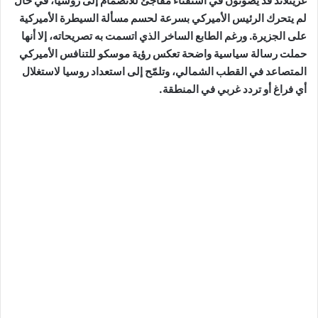
غرينلاند قد يصوتون في استفتاء مفاجئ للانضمام إلى روسيا، في حال
لم يتحرك الرئيس الأميركي بسرعة لحسم مسألة السيطرة الأميركية
على الجزيرة. ورغم الطابع الساخر الذي اتسمت به تصريحاته، إلا أنها
حملت رسالة سياسية واضحة تعكس رؤية موسكو للتنافس الأميركي
المتصاعد في القطب الشمالي، وتلمّح إلى استعداد روسيا لاستغلال
أي فراغ أو تردد غربي في المنطقة.