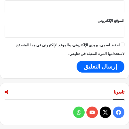
و
ن
ص
ا
ع
ت
الموقع الإلكتروني
و
و
ب
ا
ت
احفظ اسمي، بريدي الإلكتروني، والموقع الإلكتروني في هذا المتصفح
ف
ي
لاستخدامها المرة المقبلة في تعليقي.
ص
ا
د
ر
ا
ت
تابعونا
ا
ل
خ
ف
و
ا
م
ي
X
Y
ا