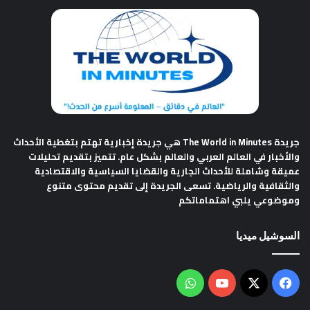
جريدة The World in Minutes
هي جريدة إخبارية تهتم بتغطية الأحداث
والأخبار في العالم العربي والعالم بشكل عام. تتميز بتقديم تحليلات
عميقة وشاملة للأحداث الجارية والقضايا السياسية والاقتصادية
والثقافية والرياضية. تسعى الجريدة إلى تقديم محتوى متنوع
وموضوعي يلبي اهتماماتكم
السوشيل ميديا
فيسبوك
‫X
‫YouTube
واتساب