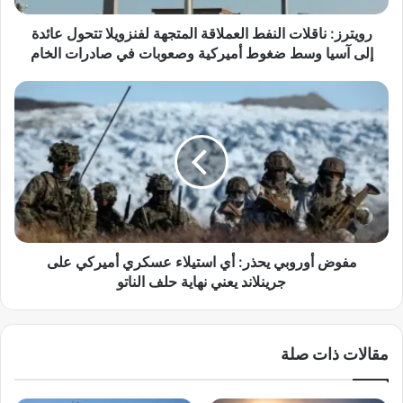
ا
ق
رويترز: ناقلات النفط العملاقة المتجهة لفنزويلا تتحول عائدة
ل
إلى آسيا وسط ضغوط أميركية وصعوبات في صادرات الخام
ا
ت
م
ا
ف
ل
و
ن
ض
ف
أ
ط
و
ا
ر
ل
و
ع
ب
م
ي
مفوض أوروبي يحذر: أي استيلاء عسكري أميركي على
ل
ي
جرينلاند يعني نهاية حلف الناتو
ا
ح
ق
ذ
ة
ر
مقالات ذات صلة
ا
:
ل
أ
م
ي