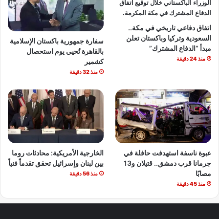
اتفاق دفاعي تاريخي في مكة..
السعودية وتركيا وباكستان تعلن
سفارة جمهورية باكستان الإسلامية
مبدأ “الدفاع المشترك”
بالقاهرة تُحيي يوم استحصال
منذ 24 دقيقة
كشمير
منذ 32 دقيقة
عبوة ناسفة استهدفت حافلة في
الخارجية الأمريكية: محادثات روما
جرمانا قرب دمشق.. قتيلان و13
بين لبنان وإسرائيل تحقق تقدماً فنياً
مصابًا
منذ 56 دقيقة
منذ 45 دقيقة