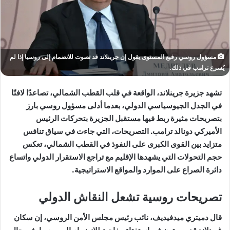
مسؤول روسي رفيع المستوى يقول إن جرينلاند قد تصوت للانضمام إلى روسيا إذا لم
يُسرع ترامب في ذلك.
تشهد جزيرة ج
رينلاند
، الواقعة في قلب القطب الشمالي، تصاعدًا لافتًا
في الجدل الجيوسياسي الدولي، بعدما أدلى مسؤول روسي بارز
بتصريحات مثيرة ربط فيها مستقبل الجزيرة بتحركات الرئيس
الأميركي دونالد ترامب. التصريحات، التي جاءت في سياق تنافس
متزايد بين القوى الكبرى على النفوذ في القطب الشمالي، تعكس
حجم التحولات التي يشهدها الإقليم مع تراجع الاستقرار الدولي واتساع
دائرة الصراع على الموارد والمواقع الاستراتيجية.
تصريحات روسية تشعل النقاش الدولي
قال دميتري ميدفيديف، نائب رئيس مجلس الأمن الروسي، إن سكان