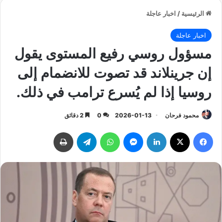
الرئيسية
/
اخبار عاجلة
اخبار عاجلة
مسؤول روسي رفيع المستوى يقول
إن جرينلاند قد تصوت للانضمام إلى
روسيا إذا لم يُسرع ترامب في ذلك.
محمود فرحان
2026-01-13
0
2 دقائق
فيسبوك
‫X
لينكدإن
ماسنجر
واتساب
تيلقرام
طباعة