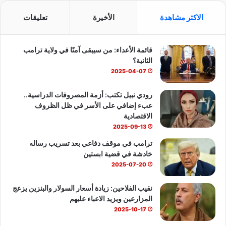
س
o
ت
الاكثر مشاهدة
الأخيرة
تعليقات
ب
u
س
قائمة الأعداء: من سيبقى آمنًا في ولاية ترامب
و
T
ا
الثانية؟
ك
u
ب
2025-04-07
b
رودي نبيل تكتب: أزمة المصروفات الدراسية..
عبء إضافي على الأسر في ظل الظروف
e
الاقتصادية
2025-09-13
ترامب في موقف دفاعي بعد تسريب رساله
خادشة في قضية ابستين
2025-07-20
نقيب الفلاحين: زيادة أسعار السولار والبنزين يزعج
المزارعين ويزيد الاعباء عليهم
2025-10-17