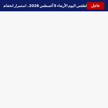
عاجل
🔵
حالة الطقس اليوم الأربعاء 5 أغسطس 2026.. استمرار انخفاض الحرارة وتحذيرات من الشبورة واضطراب الملاحة