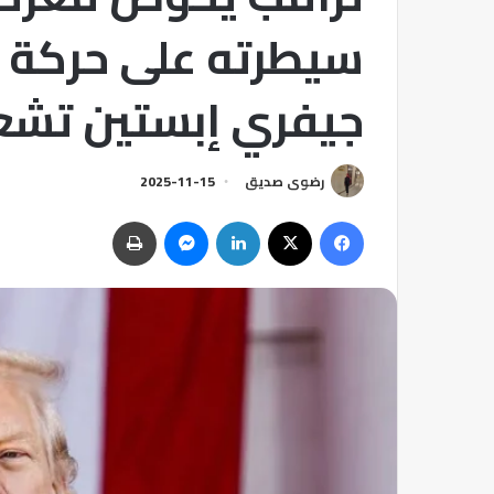
سيطرته على حركة “
جيفري إبستين تشع
رضوى صديق
2025-11-15
فيسبوك
‫X
لينكدإن
ماسنجر
طباعة