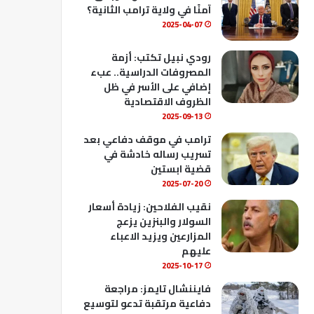
ك
u
ب
آمنًا في ولاية ترامب الثانية؟
b
2025-04-07
e
رودي نبيل تكتب: أزمة
المصروفات الدراسية.. عبء
إضافي على الأسر في ظل
الظروف الاقتصادية
2025-09-13
ترامب في موقف دفاعي بعد
تسريب رساله خادشة في
قضية ابستين
2025-07-20
نقيب الفلاحين: زيادة أسعار
السولار والبنزين يزعج
المزارعين ويزيد الاعباء
عليهم
2025-10-17
فايننشال تايمز: مراجعة
دفاعية مرتقبة تدعو لتوسيع