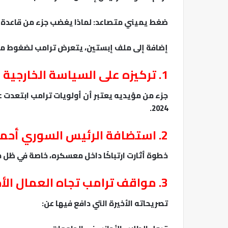
ضغط يميني متصاعد: لماذا يغضب جزء من قاعدة م
إضافة إلى ملف إبستين، يتعرض ترامب لضغوط متز
1. تركيزه على السياسة الخارجية أكثر من قضايا المعيشة
جزء من مؤيديه يعتبر أن أولويات ترامب ابتعدت 
2024.
2. استضافة الرئيس السوري أحمد الشرع في البيت الأبيض
خطوة أثارت ارتباكًا داخل معسكره، خاصة في ظل 
3. مواقف ترامب تجاه العمال الأجانب والطلاب الدوليين
تصريحاته الأخيرة التي دافع فيها عن: