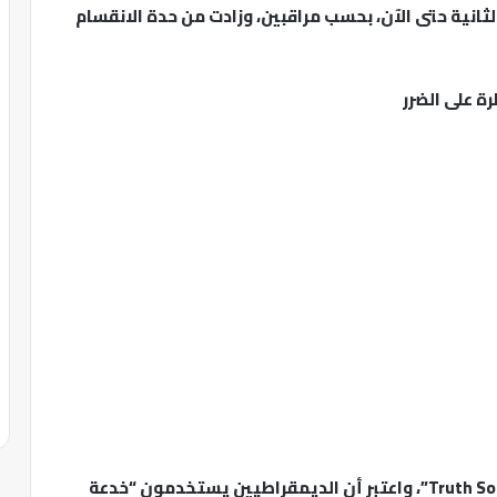
ثانية حتى الآن، بحسب مراقبين، وزادت من حدة الانقسام
ة على الضرر
تفاعل ترامب سريعًا مع التسريبات عبر منصة “Truth Social”، واعتبر أن الديمقراطيين يستخدمون “خدعة