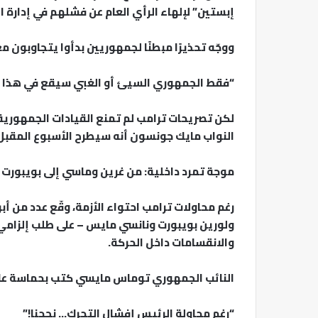
إبستين” لإلهاء الرأي العام عن فشلهم في إدارة ا
ووجّه تحذيرًا مبطنًا لجمهوريين بدأوا يتجاوبون 
“فقط الجمهوري السيئ أو الغبي سيقع في هذا ا
لكن تصريحات ترامب لم تمنع القيادات الجمهورية
النواب مايك جونسون أنه سيطرح الأسبوع المقبل ت
موجة تمرد داخلية: من غرين وماسي إلى بويبورت
رغم محاولات ترامب احتواء الأزمة، وقّع عدد من أ
ولورين بويبورت ونانسي مايس – على طلب إلزام
والانقسامات داخل الحركة.
النائب الجمهوري توماس مايسي كتب بحماسة على منصة X معلنًا نجاحه في 
“رغم محاولة الرئيس إفشال التحرك… نجحنا!”