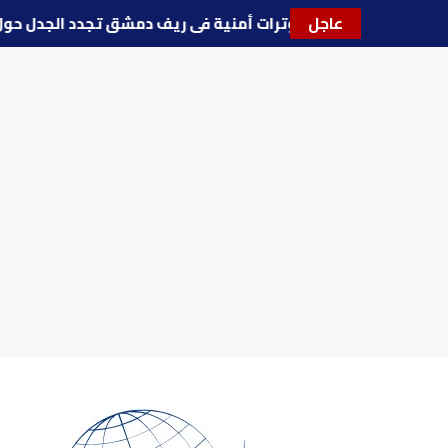
عاجل
🔵
توترات أمنية في ريف دمشق تجدد الجدل 