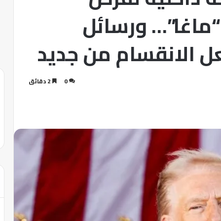
ماغا”… ورسائل
ل الانقسام من جديد
0
2 دقائق