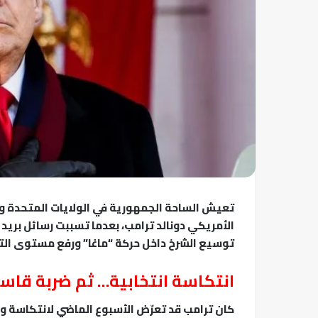
تعيش الساحة الجمهورية في الولايات المتحدة وا
الأمريكي دونالد ترامب، بعدما تسببت رسائل بريد 
توسيع الشرخ داخل حركة “ماغا” ورفع مستوى التو
انتكاسة انتخابية… ثم ضربة قاس
كان ترامب قد تعرّض الأسبوع الماضي لانتكاسة و