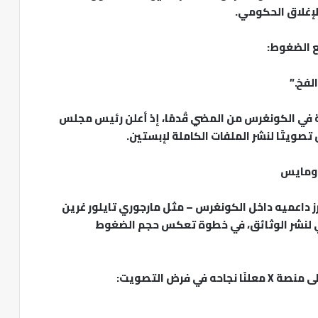
لإغلاق الحكومي.
مع الضغوط:
لفخ.”
 في الكونغرس من المضي قُدمًا، إذ أعلن رئيس مجلس
صويتًا لنشر الملفات الكاملة لإبستين.
 ومايس
برز داعميه داخل الكونغرس – مثل مارجوري تايلور غرين
ي لنشر الوثائق، في خطوة تعكس حجم الضغوط
فرض التصويت: