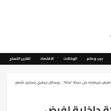
عرب وعالم
الوكالات
الاقتصاد
تقارير التسلح
لفرض سيطرته على حركة “ماغا”… ورسائل جيفري إبستين تشعل
 داخلية لفرض