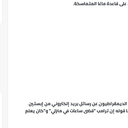
 على قاعدة ماغا المتماسكة.
ف الديمقراطيون عن رسائل بريد إلكتروني من إبستين
 قوله إن ترامب “قضى ساعات في منزلي” و”كان يعلم