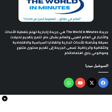
جريدة The World in Minutes
هي جريدة إخبارية تهتم بتغطية الأحداث
والأخبار في العالم العربي والعالم بشكل عام. تتميز بتقديم تحليلات
عميقة وشاملة للأحداث الجارية والقضايا السياسية والاقتصادية
والثقافية والرياضية. تسعى الجريدة إلى تقديم محتوى متنوع
وموضوعي يلبي اهتماماتكم
السوشيل ميديا
فيسبوك
‫X
‫YouTube
واتساب
×
سياسة الخصوصية
من نحن