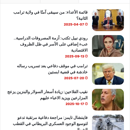
ب
u
س
قائمة الأعداء: من سيبقى آمنًا في ولاية ترامب
و
T
ا
الثانية؟
ك
u
ب
2025-04-07
b
رودي نبيل تكتب: أزمة المصروفات الدراسية..
عبء إضافي على الأسر في ظل الظروف
e
الاقتصادية
2025-09-13
ترامب في موقف دفاعي بعد تسريب رساله
خادشة في قضية ابستين
2025-07-20
نقيب الفلاحين: زيادة أسعار السولار والبنزين يزعج
المزارعين ويزيد الاعباء عليهم
2025-10-17
فايننشال تايمز: مراجعة دفاعية مرتقبة تدعو
لتوسيع الوجود العسكري البريطاني في القطب
الشمالي