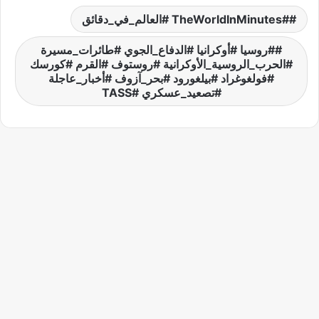
#TheWorldInMinutes #العالم_في_دقائق
#روسيا #أوكرانيا #الدفاع_الجوي #طائرات_مسيرة
#الحرب_الروسية_الأوكرانية #روستوف #القرم #كورسك
#فولغوغراد #بيلغورود #بحر_آزوف #أخبار_عاجلة
#تصعيد_عسكري #TASS