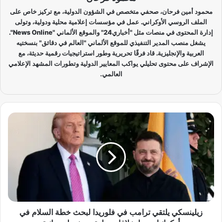
محمود أمين فرحان، صحفي متخصص في الشؤون الدولية، مع تركيز خاص على
الملف الروسي الأوكراني. عمل في مؤسسات إعلامية محلية ودولية، وتولى
إدارة المحتوى في منصات مثل "أخباري24" والموقع الألماني "News Online".
يشغل منصب المدير التنفيذي للموقع الألماني "العالم في دقائق" بنسختيه
العربية والإنجليزية. قاد فرقًا تحريرية وطور استراتيجيات رقمية حديثة، مع
الإشراف على محتوى تحليلي يواكب المعايير الدولية وتطورات المشهد الإعلامي
العالمي.
ز
ي
ل
ي
ن
س
ك
ي
ي
ل
زيلينسكي يلتقي ترامب في فلوريدا لبحث خطة السلام في
ت