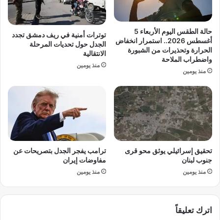
ط
ف
ة
ي
ا
ت
حالة الطقس اليوم الأربعاء 5
توترات أمنية في ريف دمشق تجدد
ل
د
أغسطس 2026.. استمرار انخفاض
الجدل حول تحديات المرحلة
س
ر
الحرارة وتحذيرات من الشبورة
الانتقالية
ل
واضطراب الملاحة
ي
منذ يومين
ا
ب
منذ يومين
م
ا
ف
ت
ي
ن
أ
ا
و
د
ك
ي
ر
ا
تحقيق إسرائيلي يوثق محو قرى
ترامب يفجر الجدل بتصريحات عن
ا
ل
جنوب لبنان
مفاوضات إيران
ن
م
ي
منذ يومين
منذ يومين
ق
ا
ا
و
و
س
ل
اترك تعليقاً
ط
و