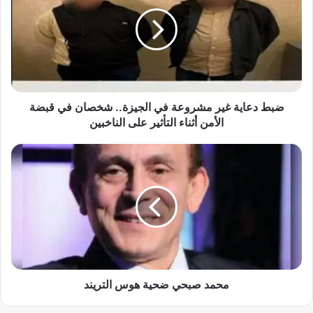
ط
د
ع
ا
ي
ة
غ
ي
ضبط دعاية غير مشروعة في الجيزة.. شخصان في قبضة
ر
الأمن أثناء التأثير على الناخبين
م
ش
م
ر
ح
و
م
ع
د
ة
ص
ف
ب
ي
ح
ا
ي
ل
ض
ج
ح
محمد صبحي ضحية هوس التريند
ي
ي
ز
ة