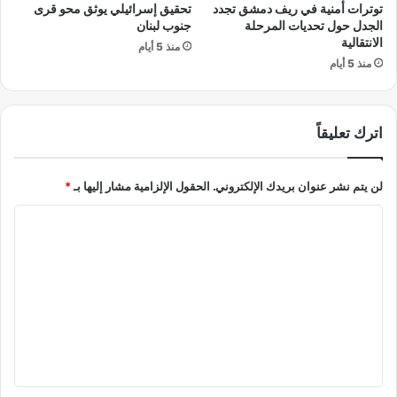
توترات أمنية في ريف دمشق تجدد
تحقيق إسرائيلي يوثق محو قرى
ن
الجدل حول تحديات المرحلة
جنوب لبنان
ا
الانتقالية
ء
منذ 5 أيام
منذ 5 أيام
ا
ل
ت
أ
اترك تعليقاً
ث
ي
ر
لن يتم نشر عنوان بريدك الإلكتروني.
الحقول الإلزامية مشار إليها بـ
*
ع
ل
ا
ى
ل
ا
ل
ت
ن
ع
ا
ل
خ
ب
ي
ي
ق
ن