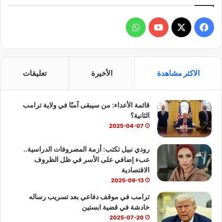
ف
و
ي
X
Y
ا
س
o
ت
الاكثر مشاهدة
الأخيرة
تعليقات
ب
u
س
قائمة الأعداء: من سيبقى آمنًا في ولاية ترامب
و
T
ا
الثانية؟
ك
u
ب
2025-04-07
b
رودي نبيل تكتب: أزمة المصروفات الدراسية..
عبء إضافي على الأسر في ظل الظروف
e
الاقتصادية
2025-09-13
ترامب في موقف دفاعي بعد تسريب رساله
خادشة في قضية ابستين
2025-07-20