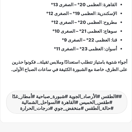
القاهرة:
العظمى 20° – الصغرى 13°
الإسكندرية:
العظمى 19° – الصغرى 12°
مطروح:
العظمى 20° – الصغرى 12°
سوهاج:
العظمى 21° – الصغرى 10°
قنا:
العظمى 22° – الصغرى 9°
أسوان:
العظمى 23° – الصغرى 11°
أجواء شتوية بامتياز تتطلب استعدادًا وملابس ثقيلة… فكونوا حذرين
على الطرق، خاصة مع الشبورة الكثيفة في ساعات الصباح الأولى.
#الطقس #الأرصاد_الجوية #شبورة_صباحية #أمطار_غدًا
#طقس_الخميس #القاهرة #السواحل_الشمالية
#حالة_الطقس #منخفض_جوي #درجات_الحرارة