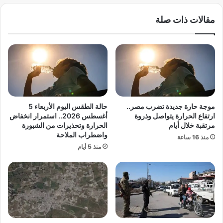
ة
ه
مقالات ذات صلة
.
و
.
س
ش
ا
خ
ل
ص
ت
ا
ر
ن
ي
ف
ن
ي
د
موجة حارة جديدة تضرب مصر..
حالة الطقس اليوم الأربعاء 5
ق
ارتفاع الحرارة يتواصل وذروة
أغسطس 2026.. استمرار انخفاض
ب
مرتقبة خلال أيام
الحرارة وتحذيرات من الشبورة
ض
واضطراب الملاحة
منذ 16 ساعة
ة
منذ 5 أيام
ا
ل
أ
م
ن
أ
ث