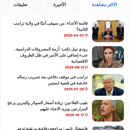
س
o
ت
الاكثر مشاهدة
الأخيرة
تعليقات
ب
u
س
قائمة الأعداء: من سيبقى آمنًا في ولاية ترامب
و
T
ا
الثانية؟
ك
u
ب
2025-04-07
b
رودي نبيل تكتب: أزمة المصروفات الدراسية..
عبء إضافي على الأسر في ظل الظروف
e
الاقتصادية
2025-09-13
ترامب في موقف دفاعي بعد تسريب رساله
خادشة في قضية ابستين
2025-07-20
نقيب الفلاحين: زيادة أسعار السولار والبنزين يزعج
المزارعين ويزيد الاعباء عليهم
2025-10-17
فايننشال تايمز: مراجعة دفاعية مرتقبة تدعو