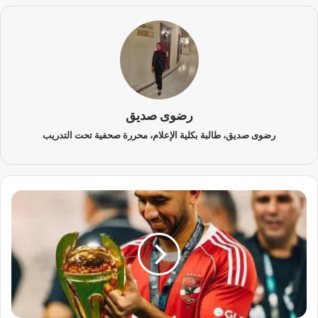
رضوى صديق
رضوى صديق، طالبة بكلية الإعلام، محررة صحفية تحت التدريب
ت
ر
ي
ز
ي
ج
ي
ه
يُ