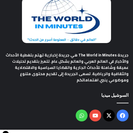
جريدة The World in Minutes
هي جريدة إخبارية تهتم بتغطية الأحداث
والأخبار في العالم العربي والعالم بشكل عام. تتميز بتقديم تحليلات
عميقة وشاملة للأحداث الجارية والقضايا السياسية والاقتصادية
والثقافية والرياضية. تسعى الجريدة إلى تقديم محتوى متنوع
وموضوعي يلبي اهتماماتكم
السوشيل ميديا
فيسبوك
‫X
‫YouTube
واتساب