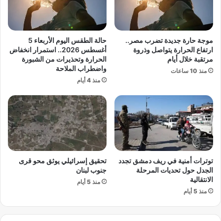
ب
س
ة
ع
ت
ا
ب
ر
موجة حارة جديدة تضرب مصر..
حالة الطقس اليوم الأربعاء 5
ع
ا
ارتفاع الحرارة يتواصل وذروة
أغسطس 2026.. استمرار انخفاض
د
ل
مرتقبة خلال أيام
الحرارة وتحذيرات من الشبورة
ه
واضطراب الملاحة
ذ
منذ 10 ساعات
ل
ه
منذ 4 أيام
أ
ب
ك
ث
ر
م
ن
1
توترات أمنية في ريف دمشق تجدد
تحقيق إسرائيلي يوثق محو قرى
0
الجدل حول تحديات المرحلة
جنوب لبنان
أ
الانتقالية
ي
منذ 5 أيام
منذ 5 أيام
ا
م