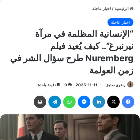
الرئيسية
/
اخبار عاجلة
اخبار عاجلة
“الإنسانية المظلمة في مرآة
نيرنبرغ”.. كيف يُعيد فيلم
Nuremberg طرح سؤال الشر في
زمن العولمة
رضوى صديق
2025-11-11
0
دقيقة واحدة
فيسبوك
‫X
لينكدإن
ماسنجر
واتساب
تيلقرام
طباعة