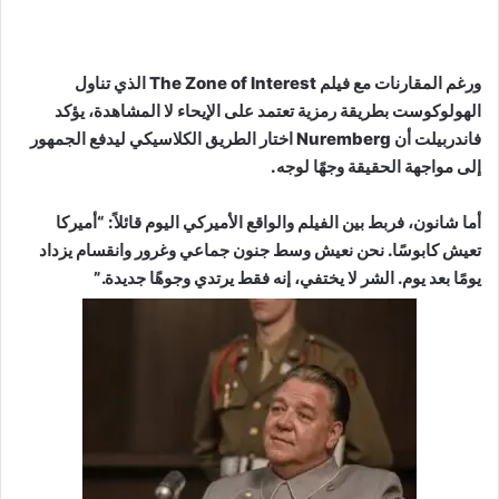
ورغم المقارنات مع فيلم The Zone of Interest الذي تناول
الهولوكوست بطريقة رمزية تعتمد على الإيحاء لا المشاهدة، يؤكد
فاندربيلت أن Nuremberg اختار الطريق الكلاسيكي ليدفع الجمهور
إلى مواجهة الحقيقة وجهًا لوجه.
أما شانون، فربط بين الفيلم والواقع الأميركي اليوم قائلاً: “أميركا
تعيش كابوسًا. نحن نعيش وسط جنون جماعي وغرور وانقسام يزداد
يومًا بعد يوم. الشر لا يختفي، إنه فقط يرتدي وجوهًا جديدة.”