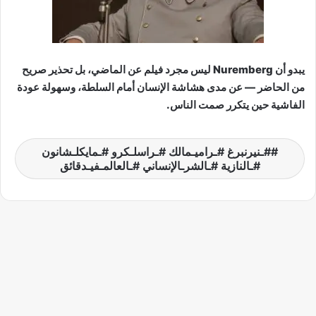
يبدو أن Nuremberg ليس مجرد فيلم عن الماضي، بل تحذير صريح
من الحاضر — عن مدى هشاشة الإنسان أمام السلطة، وسهولة عودة
الفاشية حين يتكرر صمت الناس.
#ـنيرنبرغ #ـراميـمالك #ـراسلـكرو #ـمايكلـشانون
#ـالنازية #ـالشرـالإنساني #ـالعالمـفيـدقائق