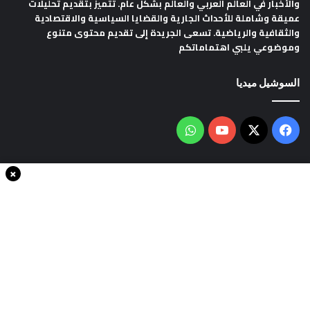
والأخبار في العالم العربي والعالم بشكل عام. تتميز بتقديم تحليلات
عميقة وشاملة للأحداث الجارية والقضايا السياسية والاقتصادية
والثقافية والرياضية. تسعى الجريدة إلى تقديم محتوى متنوع
وموضوعي يلبي اهتماماتكم
السوشيل ميديا
فيسبوك
‫X
‫YouTube
واتساب
×
سياسة الخصوصية
من نحن
اتصل بنا
انضم الينا
حقوق النشر © 2020، جميع الحقوق محفوظة لجريدةThe world in minutes
| تصميم وتطوير
شركة سايت سناب