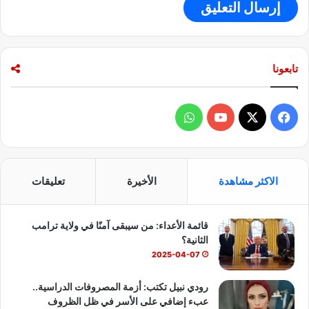
تابعونا
ف
و
ي
X
Y
ا
س
o
ت
الاكثر مشاهدة
الأخيرة
تعليقات
ب
u
س
قائمة الأعداء: من سيبقى آمنًا في ولاية ترامب
و
T
ا
الثانية؟
ك
u
ب
2025-04-07
b
رودي نبيل تكتب: أزمة المصروفات الدراسية..
عبء إضافي على الأسر في ظل الظروف