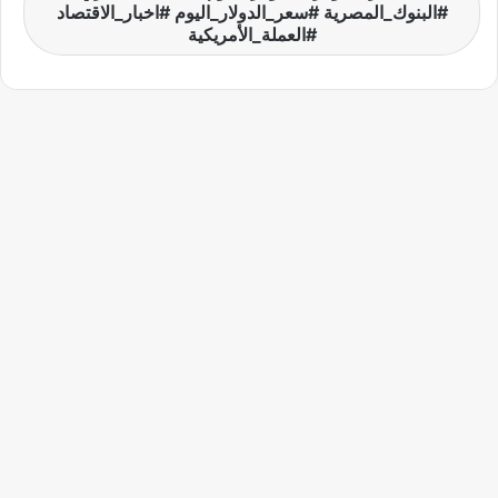
#البنوك_المصرية #سعر_الدولار_اليوم #اخبار_الاقتصاد
#العملة_الأمريكية