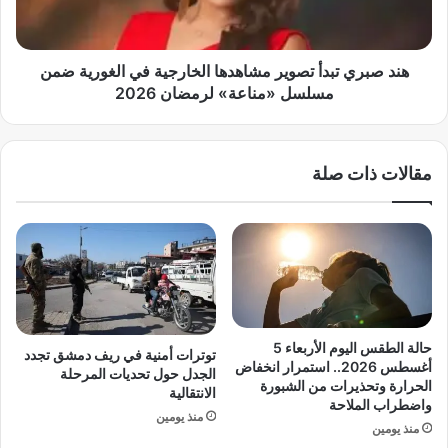
ا
ي
ل
ت
ش
ب
ه
د
هند صبري تبدأ تصوير مشاهدها الخارجية في الغورية ضمن
ر
أ
مسلسل «مناعة» لرمضان 2026
ر
ت
ج
ص
ب
و
مقالات ذات صلة
1
ي
4
ر
4
م
7
ش
ه
ا
ـ
ه
م
د
س
ه
ا
ا
حالة الطقس اليوم الأربعاء 5
توترات أمنية في ريف دمشق تجدد
ء
ا
أغسطس 2026.. استمرار انخفاض
الجدل حول تحديات المرحلة
ا
ل
الحرارة وتحذيرات من الشبورة
الانتقالية
ل
واضطراب الملاحة
خ
منذ يومين
س
ا
منذ يومين
ب
ر