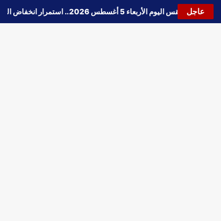
عاجل
🔵
حالة الطقس اليوم الأربعاء 5 أغسطس 2026.. استمرار انخفاض الحرارة وتحذيرات من الشبورة واضطراب الملاحة