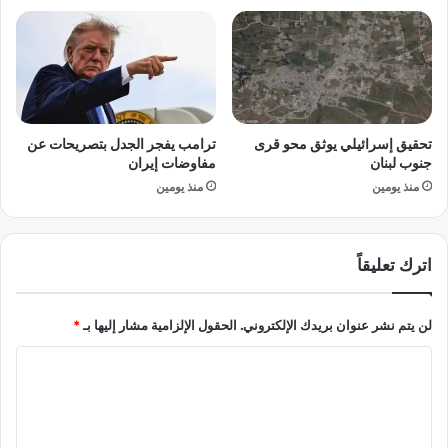
ت
ج
ا
ي
ل
ة
م
ف
ق
ي
ب
ا
تحقيق إسرائيلي يوثق محو قرى
ترامب يفجر الجدل بتصريحات عن
ل
ل
جنوب لبنان
مفاوضات إيران
غ
منذ يومين
منذ يومين
و
ر
ي
ة
اترك تعليقاً
ض
م
ن
لن يتم نشر عنوان بريدك الإلكتروني.
الحقول الإلزامية مشار إليها بـ
*
م
س
ا
ل
ل
س
ل
ت
«