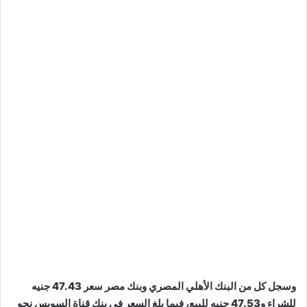
وسجل كل من البنك الأهلي المصري وبنك مصر سعر 47.43 جنيه
للشراء و47.53 جنيه للبيع، فيما بلغ السعر في بنك قناة السويس نحو