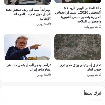
ن
ر
ي
ا
حالة الطقس اليوم الأربعاء 5
توترات أمنية في ريف دمشق تجدد
ا
ن
أغسطس 2026.. استمرار انخفاض
الجدل حول تحديات المرحلة
ي
ي
الحرارة وتحذيرات من الشبورة
الانتقالية
ف
واضطراب الملاحة
ا
منذ يومين
ت
ت
منذ يوم واحد
ح
ط
أ
ا
ب
ل
و
ب
ا
ب
ب
د
ح
ع
تحقيق إسرائيلي يوثق محو قرى
ترامب يفجر الجدل بتصريحات عن
ر
م
جنوب لبنان
مفاوضات إيران
ب
أ
ج
منذ يومين
منذ يومين
ك
د
ب
ي
ر
د
خ
اترك تعليقاً
ة
ل
خ
ا
ط
ل