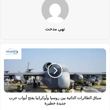
نهي مدحت
س
ب
ا
ق
ا
ل
ط
ا
ئ
ر
سباق الطائرات الذاتية بين روسيا وأوكرانيا يفتح أبواب حرب
ا
جديدة خطيرة
ت