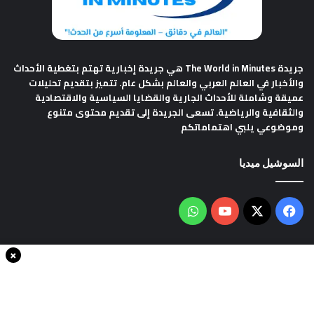
جريدة The World in Minutes
هي جريدة إخبارية تهتم بتغطية الأحداث
والأخبار في العالم العربي والعالم بشكل عام. تتميز بتقديم تحليلات
عميقة وشاملة للأحداث الجارية والقضايا السياسية والاقتصادية
والثقافية والرياضية. تسعى الجريدة إلى تقديم محتوى متنوع
وموضوعي يلبي اهتماماتكم
السوشيل ميديا
فيسبوك
‫X
‫YouTube
واتساب
×
سياسة الخصوصية
من نحن
اتصل بنا