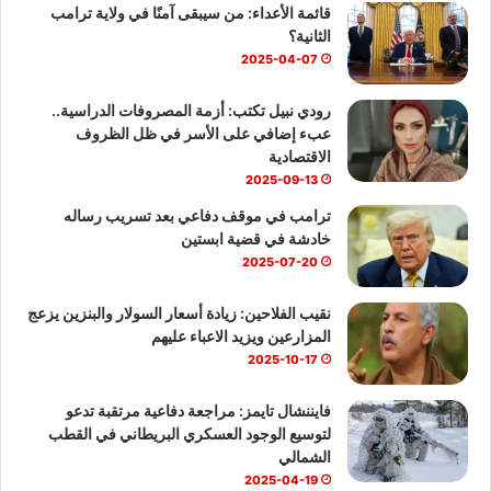
قائمة الأعداء: من سيبقى آمنًا في ولاية ترامب
و
T
ا
الثانية؟
ك
u
ب
2025-04-07
b
رودي نبيل تكتب: أزمة المصروفات الدراسية..
عبء إضافي على الأسر في ظل الظروف
e
الاقتصادية
2025-09-13
ترامب في موقف دفاعي بعد تسريب رساله
خادشة في قضية ابستين
2025-07-20
نقيب الفلاحين: زيادة أسعار السولار والبنزين يزعج
المزارعين ويزيد الاعباء عليهم
2025-10-17
فايننشال تايمز: مراجعة دفاعية مرتقبة تدعو
لتوسيع الوجود العسكري البريطاني في القطب
الشمالي
2025-04-19