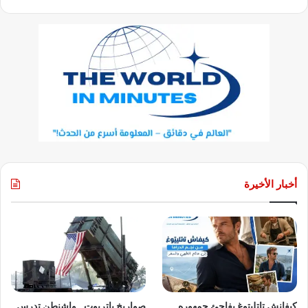
أخبار الأخيرة
كيفانش تاتليتوغ يفاجئ جمهوره..
صواريخ باتريوت.. واشنطن تدرس