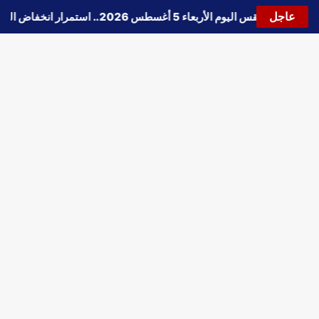
عاجل
🔵
حالة الطقس اليوم الأربعاء 5 أغسطس 2026.. استمرار انخفاض الحرارة وتحذيرات من الشبورة واضطراب الملاحة