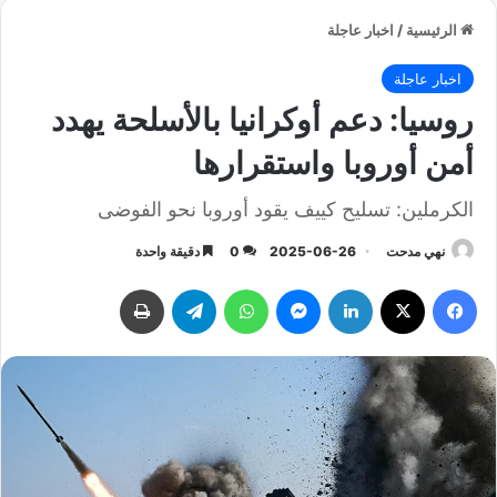
الرئيسية
/
اخبار عاجلة
اخبار عاجلة
روسيا: دعم أوكرانيا بالأسلحة يهدد
أمن أوروبا واستقرارها
الكرملين: تسليح كييف يقود أوروبا نحو الفوضى
نهي مدحت
2025-06-26
0
دقيقة واحدة
فيسبوك
‫X
لينكدإن
ماسنجر
واتساب
تيلقرام
طباعة