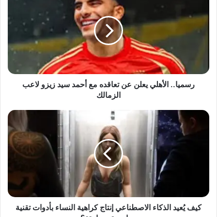
س
م
ي
ا
.
.
ا
ل
أ
رسميا.. الأهلي يعلن عن تعاقده مع أحمد سيد زيزو لاعب
ه
الزمالك
ل
ي
ك
ي
ي
ع
ف
ل
يُ
ن
ع
ع
ي
ن
د
ت
ا
ع
ل
ا
ذ
كيف يُعيد الذكاء الاصطناعي إنتاج كراهية النساء بأدوات تقنية
ق
ك