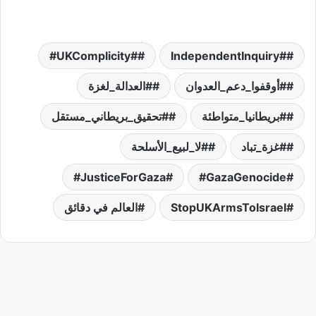
#UKComplicity#
#IndependentInquiry
#أوقفوا_دعم_العدوان
#العدالة_لغزة
#بريطانيا_متواطئة
#تحقيق_بريطاني_مستقل
#غزة_تباد
#لا_لبيع_الأسلحة
JusticeForGaza#
GazaGenocide#
StopUKArmsToIsrael
العالم في دقائق