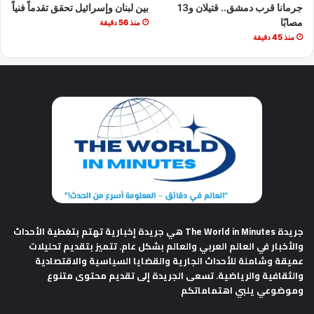
جرمانا قرب دمشق.. قتيلان و13
بين لبنان وإسرائيل تحقق تقدماً فنياً
مصابًا
منذ 56 دقيقة
منذ 45 دقيقة
جريدة The World in Minutes
هي جريدة إخبارية تهتم بتغطية الأحداث
والأخبار في العالم العربي والعالم بشكل عام. تتميز بتقديم تحليلات
عميقة وشاملة للأحداث الجارية والقضايا السياسية والاقتصادية
والثقافية والرياضية. تسعى الجريدة إلى تقديم محتوى متنوع
وموضوعي يلبي اهتماماتكم