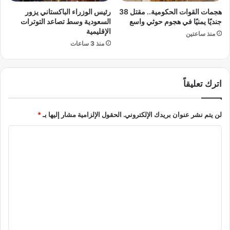
ز
ة
هجمات القوات الحكومية.. مقتل 38
رئيس الوزراء الباكستاني يزور
م
ا
جنديًا يمنيًا في هجوم حوثي واسع
السعودية وسط تصاعد التوترات
ا
ل
الإقليمية
منذ ساعتين
ل
ن
منذ 3 ساعات
ك
س
ا
ء
ب
اترك تعليقاً
أ
د
لن يتم نشر عنوان بريدك الإلكتروني.
الحقول الإلزامية مشار إليها بـ
*
و
ا
ا
ت
ت
ل
ق
ت
ن
ع
ي
ة
ل
م
ي
ع
ا
ق