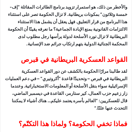
والأخطر من ذلك، هو استمرار تزويد برنامج الطائرات المقاتلة “إف-
خمسة وثلاثون” بمكونات بريطانية. لا تزال الحكومة تصر على استثناء
هذا البرنامج من قرار التعليق. فهل يعقل أن يشمل هذا الاستثناء
الالتزامات القانونية بمنع الإبادة الجماعية؟ ما نعرفه يقينًا أن الحكومة
البريطانية لا تزال تورد الأسلحة لدولة يرأسها رجل مطلوب لدى
المحكمة الجنائية الدولية بتهم ارتكاب جرائم ضد الإنسانية.
القواعد العسكرية البريطانية في قبرص
لقد طالبنا مرارًا الحكومة بالكشف عن دور القواعد العسكرية
البريطانية في قبرص – وتحديدًا قاعدة “أكروتيري” – في دعم العمليات
الإسرائيلية سواء بنقل الأسلحة أو المعلومات الاستخباراتية. وعندما
زار زعيم حزب العمال، كير ستارمر، القاعدة في ديسمبر الماضي،
قال للعسكريين: “العالم بأسره يعتمد عليكم… هناك أشياء لا يمكننا
التحدث عنها علنًا.”
فماذا تخفي الحكومة؟ ولماذا هذا التكتّم؟