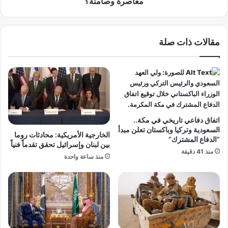
معاصرة وصامتة؟
د
ا
ه
ء
م
ا
مقالات ذات صلة
ع
ل
أ
ا
ح
ص
م
ط
د
ن
س
ا
ي
ع
د
ي
اتفاق دفاعي تاريخي في مكة..
ز
إ
السعودية وتركيا وباكستان تعلن مبدأ
الخارجية الأمريكية: محادثات روما
ي
ن
“الدفاع المشترك”
بين لبنان وإسرائيل تحقق تقدماً فنياً
ز
ت
منذ 41 دقيقة
منذ ساعة واحدة
و
ا
ل
ج
ا
ك
ع
ر
ب
ا
ا
ه
ل
ي