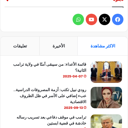
ف
و
ي
X
Y
ا
س
o
ت
الاكثر مشاهدة
الأخيرة
تعليقات
ب
u
س
قائمة الأعداء: من سيبقى آمنًا في ولاية ترامب
و
T
ا
الثانية؟
ك
u
ب
2025-04-07
b
رودي نبيل تكتب: أزمة المصروفات الدراسية..
عبء إضافي على الأسر في ظل الظروف
e
الاقتصادية
2025-09-13
ترامب في موقف دفاعي بعد تسريب رساله
خادشة في قضية ابستين