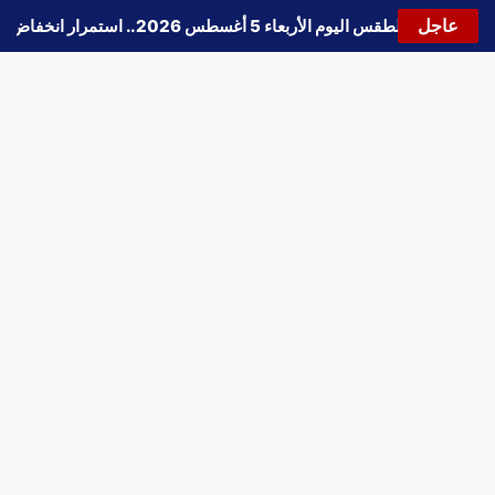
عاجل
🔵
حالة الطقس اليوم الأربعاء 5 أغسطس 2026.. استمرار انخفاض الحرارة وتحذيرات من الشبورة واضطراب الملاحة