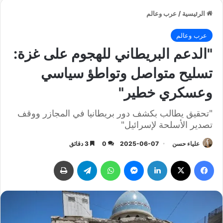
الرئيسية
/
عرب وعالم
عرب وعالم
"الدعم البريطاني للهجوم على غزة:
تسليح متواصل وتواطؤ سياسي
وعسكري خطير"
"تحقيق يطالب بكشف دور بريطانيا في المجازر ووقف
تصدير الأسلحة لإسرائيل"
علياء حسن
2025-06-07
0
3 دقائق
فيسبوك
‫X
لينكدإن
ماسنجر
واتساب
تيلقرام
طباعة