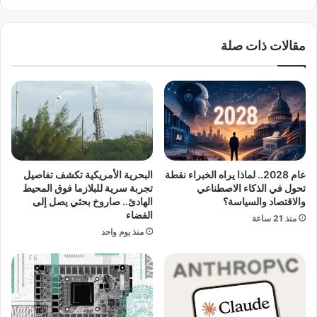
ى
ش
غ
ن
ز
ط
مقالات ذات صلة
ة
ن
:
:
ت
ا
س
ل
ل
ق
ي
ص
ح
ة
م
ا
ت
ل
عام 2028.. لماذا يراه الخبراء نقطة
البحرية الأمريكية تكشف تفاصيل
و
ك
تحول في الذكاء الاصطناعي
تجربة سرية للبلازما فوق المحيط
ا
ا
والاقتصاد والسياسة؟
الهادئ.. صاروخ بحثي يصل إلى
ص
م
الفضاء
منذ 21 ساعة
ل
ل
منذ يوم واحد
و
ة
ت
ل
و
ت
ا
ن
ط
ظ
ؤ
ي