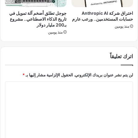
س
م
ي
ن
اختراق شركة Anthropic AI
جوجل تطلق أضخم آلة تمويل في
ا
ا
حسابات المستخدمين.. ورعب عارم
تاريخ الذكاء الاصطناعي.. مشروع
س
ز
بـ200 مليار دولار
منذ يومين
ي
ي
منذ يومين
و
يُ
ع
خ
س
ط
اترك تعليقاً
ك
ط
ر
ع
ي
ل
لن يتم نشر عنوان بريدك الإلكتروني.
الحقول الإلزامية مشار إليها بـ
*
خ
ى
ط
م
ا
ي
ر
ر
ل
أ
"
ى
ت
م
ع
ن
ا
ل
ل
ي
ج