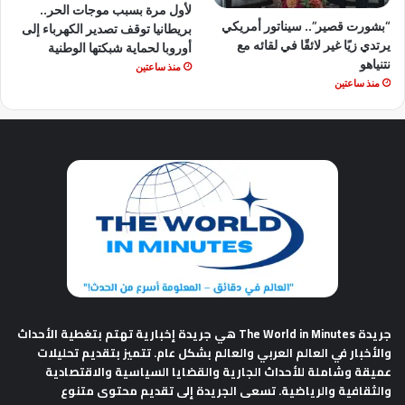
لأول مرة بسبب موجات الحر..
“بشورت قصير”.. سيناتور أمريكي
بريطانيا توقف تصدير الكهرباء إلى
يرتدي زيًا غير لائقًا في لقائه مع
أوروبا لحماية شبكتها الوطنية
نتنياهو
منذ ساعتين
منذ ساعتين
جريدة The World in Minutes
هي جريدة إخبارية تهتم بتغطية الأحداث
والأخبار في العالم العربي والعالم بشكل عام. تتميز بتقديم تحليلات
عميقة وشاملة للأحداث الجارية والقضايا السياسية والاقتصادية
والثقافية والرياضية. تسعى الجريدة إلى تقديم محتوى متنوع