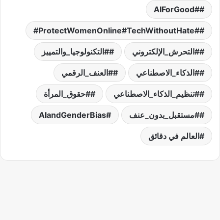
#AIForGood
#ProtectWomenOnline#TechWithoutHate#
#التحرش_الإلكتروني
#التكنولوجيا_والتمييز
#الذكاء_الاصطناعي
#العنف_الرقمي
#تنظيم_الذكاء_الاصطناعي
#حقوق_المرأة
#مستقبل_بدون_عنف
AIandGenderBias
العالم في دقائق