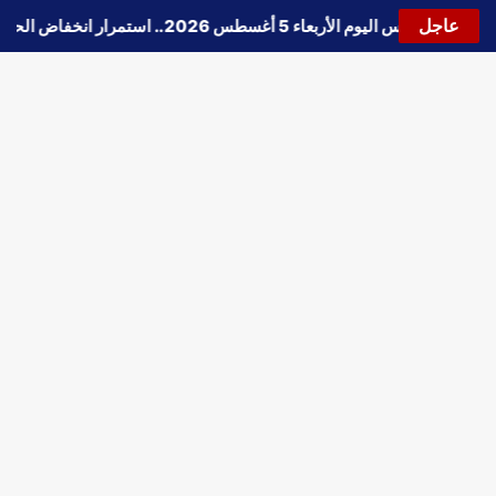
عاجل
🔵
حالة الطقس اليوم الأربعاء 5 أغسطس 2026.. استمرار انخفاض الحرارة وتحذيرات من الشبورة واضطراب الملاحة