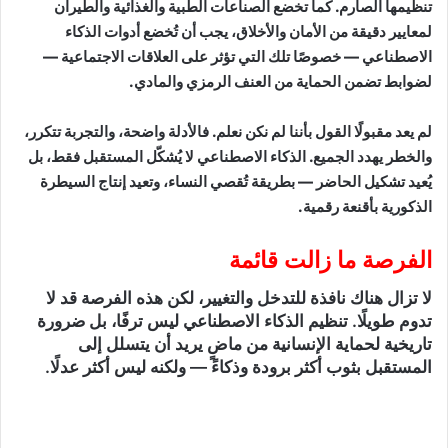
تنظيمها الصارم. كما تخضع الصناعات الطبية والغذائية والطيران
لمعايير دقيقة من الأمان والأخلاق، يجب أن تُخضع أدوات الذكاء
الاصطناعي — خصوصًا تلك التي تؤثر على العلاقات الاجتماعية —
لضوابط تضمن الحماية من العنف الرمزي والمادي.
لم يعد مقبولًا القول بأننا لم نكن نعلم. فالأدلة واضحة، والتجربة تتكرر،
والخطر يهدد الجميع. الذكاء الاصطناعي لا يُشكّل المستقبل فقط، بل
يُعيد تشكيل الحاضر — بطريقة تُقصي النساء، وتعيد إنتاج السيطرة
الذكورية بأقنعة رقمية.
الفرصة ما زالت قائمة
لا تزال هناك نافذة للتدخل والتغيير، لكن هذه الفرصة قد لا
تدوم طويلًا. تنظيم الذكاء الاصطناعي ليس ترفًا، بل ضرورة
تاريخية لحماية الإنسانية من ماضٍ يريد أن يتسلل إلى
المستقبل بثوب أكثر برودة وذكاءً — ولكنه ليس أكثر عدلًا.