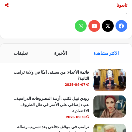
تابعونا
ف
و
ي
X
Y
ا
س
o
ت
الاكثر مشاهدة
الأخيرة
تعليقات
ب
u
س
قائمة الأعداء: من سيبقى آمنًا في ولاية ترامب
و
T
ا
الثانية؟
ك
u
ب
2025-04-07
b
رودي نبيل تكتب: أزمة المصروفات الدراسية..
عبء إضافي على الأسر في ظل الظروف
e
الاقتصادية
2025-09-13
ترامب في موقف دفاعي بعد تسريب رساله