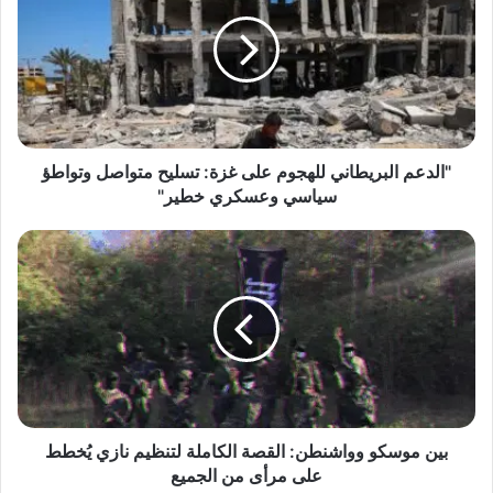
ل
د
ع
م
ا
ل
ب
ر
"الدعم البريطاني للهجوم على غزة: تسليح متواصل وتواطؤ
ي
سياسي وعسكري خطير"
ط
ا
ب
ن
ي
ي
ن
ل
م
ل
و
ه
س
ج
ك
و
و
م
و
ع
و
بين موسكو وواشنطن: القصة الكاملة لتنظيم نازي يُخطط
ل
ا
على مرأى من الجميع