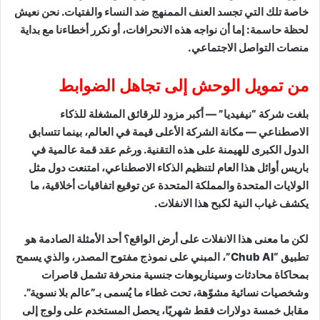
خاصة تلك التي تجسد العنف الممنهج ضد النساء والفتيات. نحن نعيش
لحظة حاسمة: إما أن نواجه هذه الانحرافات، أو نكرر أخطاءنا مع بداية
منصات التواصل الاجتماعي.
من تمويل الوحش إلى تجاهل الضوابط
بلغت شركة “نيفيديا” — أكبر مزود للرقائق المشغلة للذكاء
الاصطناعي — مكانة الشركة الأعلى قيمة في العالم، بينما تتسابق
الدول الكبرى للهيمنة على هذه التقنية. ورغم عقد قمة عالمية في
باريس أوائل هذا العام لتنظيم الذكاء الاصطناعي، امتنعت دول مثل
الولايات المتحدة والمملكة المتحدة عن توقيع اتفاقيات أخلاقية، ما
يكشف غياب النية لكبح هذا الانفلات.
لكن ما معنى هذا الانفلات على أرض الواقع؟ أحد الأمثلة الصادمة هو
تطبيق “Chub AI”، المبني على نموذج مفتوح المصدر، والذي يسمح
بمحاكاة محادثات وسيناريوهات جنسية منحرفة تشمل قاصرات
وشخصيات نسائية مشوّهة، تحت غطاء ما يُسمى بـ”عالم بلا نسوية”.
مقابل خمسة دولارات فقط شهريًا، يحصل المستخدم على ولوج إلى