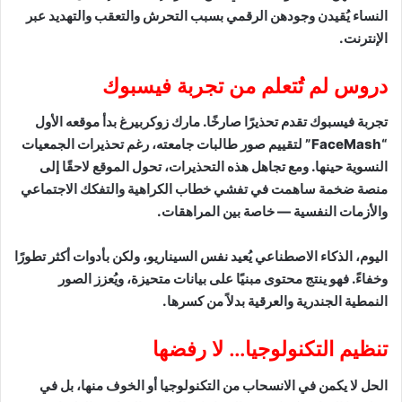
النساء يُقيدن وجودهن الرقمي بسبب التحرش والتعقب والتهديد عبر
الإنترنت.
دروس لم تُتعلم من تجربة فيسبوك
تجربة فيسبوك تقدم تحذيرًا صارخًا. مارك زوكربيرغ بدأ موقعه الأول
“FaceMash” لتقييم صور طالبات جامعته، رغم تحذيرات الجمعيات
النسوية حينها. ومع تجاهل هذه التحذيرات، تحول الموقع لاحقًا إلى
منصة ضخمة ساهمت في تفشي خطاب الكراهية والتفكك الاجتماعي
والأزمات النفسية — خاصة بين المراهقات.
اليوم، الذكاء الاصطناعي يُعيد نفس السيناريو، ولكن بأدوات أكثر تطورًا
وخفاءً. فهو ينتج محتوى مبنيًا على بيانات متحيزة، ويُعزز الصور
النمطية الجندرية والعرقية بدلاً من كسرها.
تنظيم التكنولوجيا… لا رفضها
الحل لا يكمن في الانسحاب من التكنولوجيا أو الخوف منها، بل في