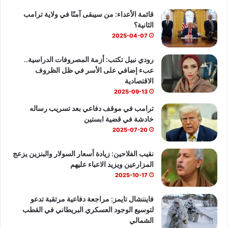
قائمة الأعداء: من سيبقى آمنًا في ولاية ترامب
و
T
ا
الثانية؟
ك
u
ب
2025-04-07
b
رودي نبيل تكتب: أزمة المصروفات الدراسية..
عبء إضافي على الأسر في ظل الظروف
e
الاقتصادية
2025-09-13
ترامب في موقف دفاعي بعد تسريب رساله
خادشة في قضية ابستين
2025-07-20
نقيب الفلاحين: زيادة أسعار السولار والبنزين يزعج
المزارعين ويزيد الاعباء عليهم
2025-10-17
فايننشال تايمز: مراجعة دفاعية مرتقبة تدعو
لتوسيع الوجود العسكري البريطاني في القطب
الشمالي