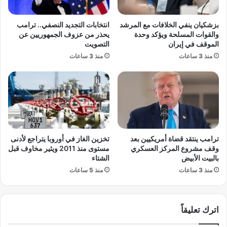
ي
ح
ة
ذ
بزشكيان ينفي الخلافات مع المرشد
انتخابات التجديد النصفي.. ترامب
ا
ر
والقوات المسلحة ويؤكد وحدة
يحذر من عزوف الجمهوريين عن
ل
م
الموقف في إيران
التصويت
ط
ن
منذ 3 ساعات
منذ 3 ساعات
ب
ر
ا
د
ل
و
ح
د
د
ا
ي
ل
ث
ف
؟
ع
ترامب ينتقد قضاة أمريكيين بعد
تخزين الغاز في أوروبا يتراجع لأدنى
ل
وقف مشروع المركز العسكري
مستوى منذ 2011 ويثير مخاوف قبل
ا
بالبيت الأبيض
الشتاء
ل
منذ 3 ساعات
منذ 5 ساعات
م
ض
ا
اترك تعليقاً
د
ة