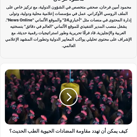
محمود أمين فرحان، صحفي متخصص في الشؤون الدولية، مع تركيز خاص على
الملف الروسي الأوكراني. عمل في مؤسسات إعلامية محلية ودولية، وتولى
إدارة المحتوى في منصات مثل "أخباري24" والموقع الألماني "News Online".
يشغل منصب المدير التنفيذي للموقع الألماني "العالم في دقائق" بنسختيه
العربية والإنجليزية. قاد فرقًا تحريرية وطور استراتيجيات رقمية حديثة، مع
الإشراف على محتوى تحليلي يواكب المعايير الدولية وتطورات المشهد الإعلامي
العالمي.
ك
ي
ف
ي
م
ك
ن
أ
ن
ت
كيف يمكن أن تهدد مقاومة المضادات الحيوية الطب الحديث؟
ه