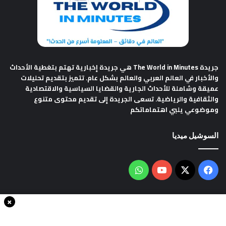
جريدة The World in Minutes
هي جريدة إخبارية تهتم بتغطية الأحداث
والأخبار في العالم العربي والعالم بشكل عام. تتميز بتقديم تحليلات
عميقة وشاملة للأحداث الجارية والقضايا السياسية والاقتصادية
والثقافية والرياضية. تسعى الجريدة إلى تقديم محتوى متنوع
وموضوعي يلبي اهتماماتكم
السوشيل ميديا
فيسبوك
‫X
‫YouTube
واتساب
×
سياسة الخصوصية
من نحن