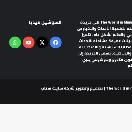
السوشيل ميديا
هي جريدة
تم بتغطية الأحداث والأخبار في
ربي والعالم بشكل عام. تتميز
ليلات عميقة وشاملة للأحداث
‫X
فيسبوك
‫YouTube
واتس
لقضايا السياسية والاقتصادية
والرياضية. تسعى الجريدة إلى
توى متنوع وموضوعي يلبي
م
شركة سايت سناب