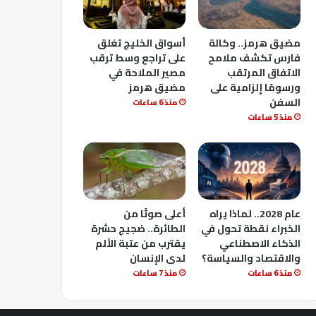
مضيق هرمز.. وكالة
أسواق الخليج تغلق
فارس تكشف ملامح
على تراجع وسط ترقب
الاتفاق المرتقب
مصير الملاحة في
ورسومًا إلزامية على
مضيق هرمز
السفن
منذ 6 ساعات
منذ 5 ساعات
عام 2028.. لماذا يراه
أعلى صوتًا من
الخبراء نقطة تحول في
الطائرة.. ضجيج حشرة
الذكاء الاصطناعي
يقترب من عتبة الألم
والاقتصاد والسياسة؟
لدى الإنسان
منذ 6 ساعات
منذ 7 ساعات