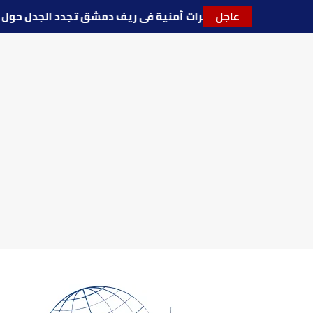
عاجل
🔵
توترات أمنية في ريف دمشق تجدد الجدل حو