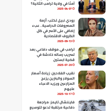
ك
u
ب
آمنًا في ولاية ترامب الثانية؟
b
2025-04-07
e
رودي نبيل تكتب: أزمة
المصروفات الدراسية.. عبء
إضافي على الأسر في ظل
الظروف الاقتصادية
2025-09-13
ترامب في موقف دفاعي بعد
تسريب رساله خادشة في
قضية ابستين
2025-07-20
نقيب الفلاحين: زيادة أسعار
السولار والبنزين يزعج
المزارعين ويزيد الاعباء
عليهم
2025-10-17
فايننشال تايمز: مراجعة
دفاعية مرتقبة تدعو لتوسيع