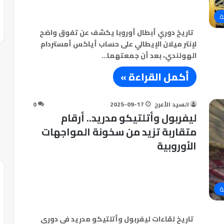
ة
تاريخ دوري أبطال أوروبا يكشف عن تفوق واضح
لإنتر ميلان الإيطالي على حساب أياكس أمستردام
الهولندي، بعد أن جمعتهما…
أكمل القراءة »
السيد الأعرج
2025-09-17
0
ليفربول وأتلتيكو مدريد.. أرقام
متقاربة تزيد من سخونة المواجهات
الأوروبية
ة
تاريخ لقاءات ليفربول وأتلتيكو مدريد في دوري