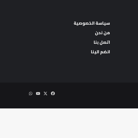
سياسة الخصوصية
من نحن
اتصل بنا
اب
انضم الينا
‫X
فيسبوك
‫YouTube
واتساب