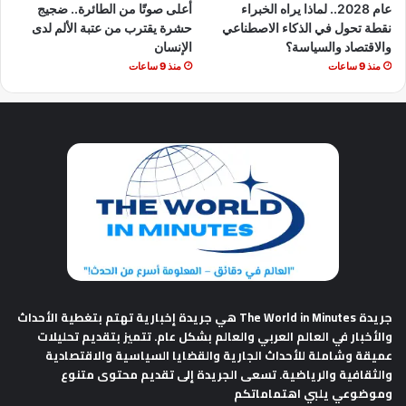
عام 2028.. لماذا يراه الخبراء
أعلى صوتًا من الطائرة.. ضجيج
نقطة تحول في الذكاء الاصطناعي
حشرة يقترب من عتبة الألم لدى
والاقتصاد والسياسة؟
الإنسان
منذ 9 ساعات
منذ 9 ساعات
جريدة The World in Minutes
هي جريدة إخبارية تهتم بتغطية الأحداث
والأخبار في العالم العربي والعالم بشكل عام. تتميز بتقديم تحليلات
عميقة وشاملة للأحداث الجارية والقضايا السياسية والاقتصادية
والثقافية والرياضية. تسعى الجريدة إلى تقديم محتوى متنوع
وموضوعي يلبي اهتماماتكم