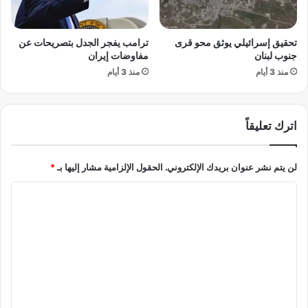
ف
د
ي
تُ
ق
تحقيق إسرائيلي يوثق محو قرى
ترامب يفجر الجدل بتصريحات عن
س
ل
جنوب لبنان
مفاوضات إيران
ف
ب
ر
منذ 3 أيام
منذ 3 أيام
ط
ع
ه
ن
ر
س
ا
اترك تعليقاً
ق
ن
و
و
ط
ت
لن يتم نشر عنوان بريدك الإلكتروني.
الحقول الإلزامية مشار إليها بـ
*
ق
ش
ت
ك
ا
ل
ي
ل
ى
ل
م
ت
ج
ع
ل
ل
س
ق
ي
ي