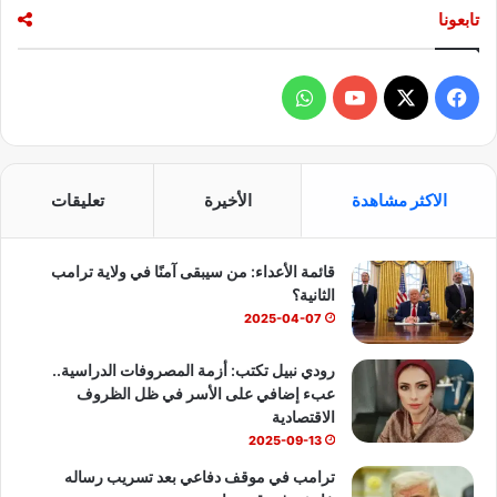
تابعونا
ف
و
ي
X
Y
ا
س
o
ت
الاكثر مشاهدة
الأخيرة
تعليقات
ب
u
س
قائمة الأعداء: من سيبقى آمنًا في ولاية ترامب
و
T
ا
الثانية؟
ك
u
ب
2025-04-07
b
رودي نبيل تكتب: أزمة المصروفات الدراسية..
عبء إضافي على الأسر في ظل الظروف
e
الاقتصادية
2025-09-13
ترامب في موقف دفاعي بعد تسريب رساله