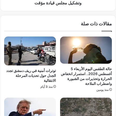
ل
إ
وتشكيل مجلس قيادة مؤقت
ي
س
ة
ر
ع
ا
مقالات ذات صلة
ل
ئ
ى
ي
ص
ل
ا
ع
ل
ل
ة
ى
ر
إ
ي
ي
ا
ر
حالة الطقس اليوم الأربعاء 5
توترات أمنية في ريف دمشق تجدد
ض
ا
أغسطس 2026.. استمرار انخفاض
الجدل حول تحديات المرحلة
ي
ن
الحرارة وتحذيرات من الشبورة
الانتقالية
ة
واضطراب الملاحة
–
منذ 3 أيام
ف
غ
منذ يومين
ي
ا
ل
ر
ا
ا
م
ت
ر