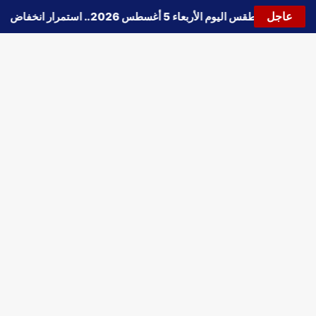
عاجل
🔵
حالة الطقس اليوم الأربعاء 5 أغسطس 2026.. استمرار انخفاض الحرارة وتحذيرات من الشبورة واضطراب الملاحة