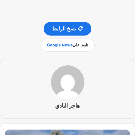
📋 نسخ الرابط
تابعنا على
Google News
هاجر النادي
غ