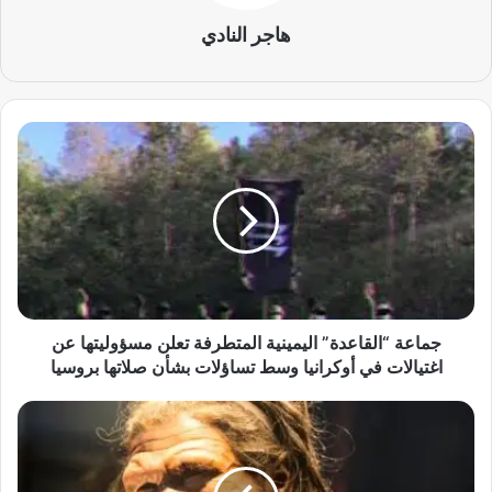
هاجر النادي
ج
م
ا
ع
ة
“
ا
ل
ق
ا
جماعة “القاعدة” اليمينية المتطرفة تعلن مسؤوليتها عن
ع
اغتيالات في أوكرانيا وسط تساؤلات بشأن صلاتها بروسيا
د
ة
د
”
ر
ا
ا
ل
س