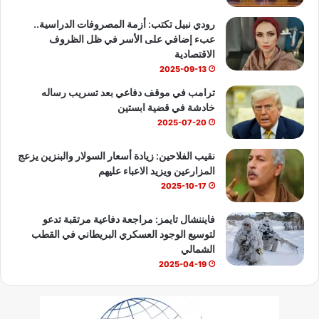
b
رودي نبيل تكتب: أزمة المصروفات الدراسية..
عبء إضافي على الأسر في ظل الظروف
e
الاقتصادية
2025-09-13
ترامب في موقف دفاعي بعد تسريب رساله
خادشة في قضية ابستين
2025-07-20
نقيب الفلاحين: زيادة أسعار السولار والبنزين يزعج
المزارعين ويزيد الاعباء عليهم
2025-10-17
فايننشال تايمز: مراجعة دفاعية مرتقبة تدعو
لتوسيع الوجود العسكري البريطاني في القطب
الشمالي
2025-04-19