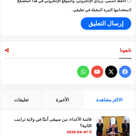
احفظ اسمي، بريدي الإلكتروني، والموقع الإلكتروني في هذا المتصفح
ت
ه
لاستخدامها المرة المقبلة في تعليقي.
ا
ب
ر
و
س
ي
تابعونا
ا
ف
و
ي
X
Y
ا
س
o
ت
الاكثر مشاهدة
الأخيرة
تعليقات
ب
u
س
قائمة الأعداء: من سيبقى آمنًا في ولاية ترامب
و
T
ا
الثانية؟
ك
u
ب
2025-04-07