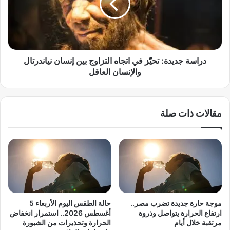
ي
ة
م
ج
ي
د
ن
ي
ي
د
ة
ة
دراسة جديدة: تحيّز في اتجاه التزاوج بين إنسان نياندرتال
ا
:
والإنسان العاقل
ل
ت
م
ح
ت
يّ
مقالات ذات صلة
ط
ز
ر
ف
ف
ي
ة
ا
ت
ت
ع
ج
ل
ا
ن
ه
م
ا
موجة حارة جديدة تضرب مصر..
حالة الطقس اليوم الأربعاء 5
س
ل
ارتفاع الحرارة يتواصل وذروة
أغسطس 2026.. استمرار انخفاض
ؤ
ت
مرتقبة خلال أيام
الحرارة وتحذيرات من الشبورة