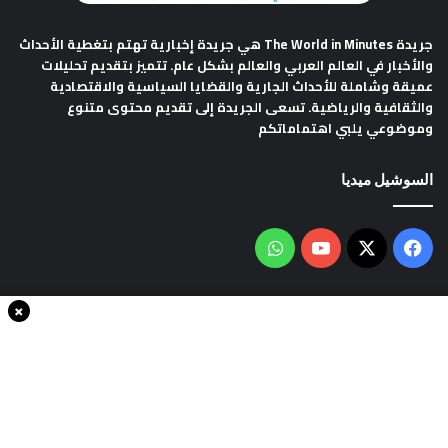
جريدة The World in Minutes
هي جريدة إخبارية تهتم بتغطية الأحداث
والأخبار في العالم العربي والعالم بشكل عام. تتميز بتقديم تحليلات
عميقة وشاملة للأحداث الجارية والقضايا السياسية والاقتصادية
والثقافية والرياضية. تسعى الجريدة إلى تقديم محتوى متنوع
وموضوعي يلبي اهتماماتكم
السوشيل ميديا
فيسبوك
‫X
‫YouTube
واتساب
×
سياسة الخصوصية
من نحن
اتصل بنا
انضم الينا