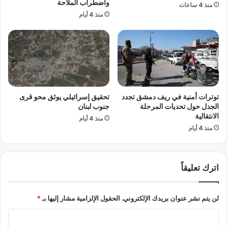
و
واضطراب الملاحة
ز
منذ 4 ساعات
ل
ا
منذ 4 أيام
ي
و
ت
ج
ه
ب
ا
ي
ع
ن
ن
إ
ا
ن
توترات أمنية في ريف دمشق تجدد
تحقيق إسرائيلي يوثق محو قرى
غ
س
الجدل حول تحديات المرحلة
جنوب لبنان
ت
ا
الانتقالية
ي
منذ 4 أيام
ن
منذ 4 أيام
ا
ن
ل
ي
ا
ا
ت
ن
اترك تعليقاً
ف
د
ي
ر
أ
ت
لن يتم نشر عنوان بريدك الإلكتروني.
الحقول الإلزامية مشار إليها بـ
*
و
ا
ك
ل
ا
ر
و